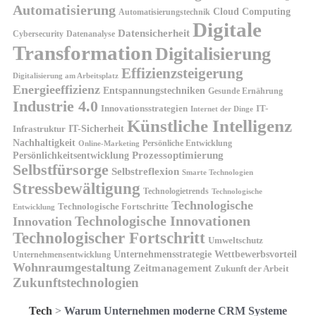
Automatisierung
Cloud Computing
Automatisierungstechnik
Digitale
Datensicherheit
Cybersecurity
Datenanalyse
Transformation
Digitalisierung
Effizienzsteigerung
Digitalisierung am Arbeitsplatz
Energieeffizienz
Entspannungstechniken
Gesunde Ernährung
Industrie 4.0
Innovationsstrategien
IT-
Internet der Dinge
Künstliche Intelligenz
IT-Sicherheit
Infrastruktur
Nachhaltigkeit
Persönliche Entwicklung
Online-Marketing
Prozessoptimierung
Persönlichkeitsentwicklung
Selbstfürsorge
Selbstreflexion
Smarte Technologien
Stressbewältigung
Technologietrends
Technologische
Technologische
Technologische Fortschritte
Entwicklung
Technologische Innovationen
Innovation
Technologischer Fortschritt
Umweltschutz
Unternehmensstrategie
Wettbewerbsvorteil
Unternehmensentwicklung
Wohnraumgestaltung
Zeitmanagement
Zukunft der Arbeit
Zukunftstechnologien
Tech
>
Warum Unternehmen moderne CRM Systeme