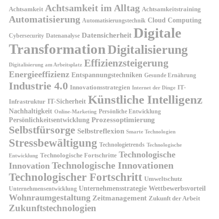
Achtsamkeit im Alltag
Achtsamkeit
Achtsamkeitstraining
Automatisierung
Cloud Computing
Automatisierungstechnik
Digitale
Datensicherheit
Cybersecurity
Datenanalyse
Transformation
Digitalisierung
Effizienzsteigerung
Digitalisierung am Arbeitsplatz
Energieeffizienz
Entspannungstechniken
Gesunde Ernährung
Industrie 4.0
Innovationsstrategien
IT-
Internet der Dinge
Künstliche Intelligenz
IT-Sicherheit
Infrastruktur
Nachhaltigkeit
Persönliche Entwicklung
Online-Marketing
Prozessoptimierung
Persönlichkeitsentwicklung
Selbstfürsorge
Selbstreflexion
Smarte Technologien
Stressbewältigung
Technologietrends
Technologische
Technologische
Technologische Fortschritte
Entwicklung
Technologische Innovationen
Innovation
Technologischer Fortschritt
Umweltschutz
Unternehmensstrategie
Wettbewerbsvorteil
Unternehmensentwicklung
Wohnraumgestaltung
Zeitmanagement
Zukunft der Arbeit
Zukunftstechnologien