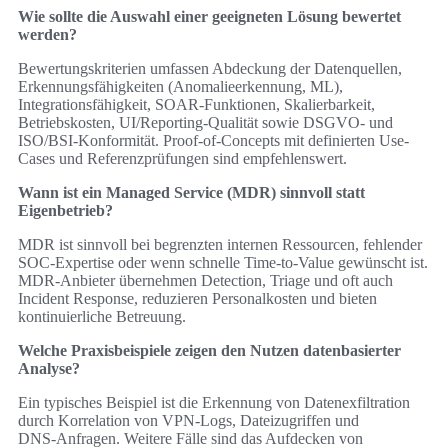
Wie sollte die Auswahl einer geeigneten Lösung bewertet
werden?
Bewertungskriterien umfassen Abdeckung der Datenquellen,
Erkennungsfähigkeiten (Anomalieerkennung, ML),
Integrationsfähigkeit, SOAR-Funktionen, Skalierbarkeit,
Betriebskosten, UI/Reporting-Qualität sowie DSGVO- und
ISO/BSI-Konformität. Proof-of-Concepts mit definierten Use-
Cases und Referenzprüfungen sind empfehlenswert.
Wann ist ein Managed Service (MDR) sinnvoll statt
Eigenbetrieb?
MDR ist sinnvoll bei begrenzten internen Ressourcen, fehlender
SOC‑Expertise oder wenn schnelle Time-to-Value gewünscht ist.
MDR-Anbieter übernehmen Detection, Triage und oft auch
Incident Response, reduzieren Personalkosten und bieten
kontinuierliche Betreuung.
Welche Praxisbeispiele zeigen den Nutzen datenbasierter
Analyse?
Ein typisches Beispiel ist die Erkennung von Datenexfiltration
durch Korrelation von VPN‑Logs, Dateizugriffen und
DNS‑Anfragen. Weitere Fälle sind das Aufdecken von