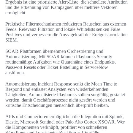
Ergebnis ist eine priorisierte Alert-Liste, die schnellere Attribution
und die Erkennung von Kampagnen über mehrere Vektoren
ermöglicht.
Praktische Filtermechanismen reduzieren Rauschen aus externen
Feeds. Relevanz-Filtration und lokale Whitelists senken False
Positives und verbessern die Aussagekraft der Ereigniskorrelation
SIEM.
SOAR-Plattformen übernehmen Orchestrierung und
Automatisierung. Mit SOAR können Playbooks Security
routinemäßige Aufgaben wie Quarantäne eines Endpunkts,
Passwort-Resets oder Ticket-Erstellung in ServiceNow
ausführen.
Automatisierung Incident Response senkt die Mean Time to
Respond und entlastet Analysten von wiederkehrenden
Tätigkeiten. Automatisierte Playbooks sollten sorgfältig gestaltet
werden, damit Geschäftsprozesse nicht gestört werden und
kritische Entscheidungen menschlich überprüft bleiben.
APIs und Connectoren ermöglichen die Integration mit Splunk,
Elastic, Microsoft Sentinel oder Palo Alto Cortex XSOAR. Wer
die Komponenten verknüpft, profitiert von schnelleren
Workflows und konsistenter Reaktion auf Vorfälle.