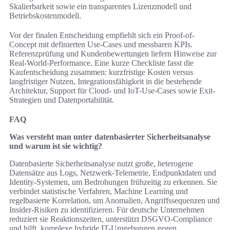
Skalierbarkeit sowie ein transparentes Lizenzmodell und
Betriebskostenmodell.
Vor der finalen Entscheidung empfiehlt sich ein Proof-of-
Concept mit definierten Use-Cases und messbaren KPIs.
Referenzprüfung und Kundenbewertungen liefern Hinweise zur
Real-World-Performance. Eine kurze Checkliste fasst die
Kaufentscheidung zusammen: kurzfristige Kosten versus
langfristiger Nutzen, Integrationsfähigkeit in die bestehende
Architektur, Support für Cloud- und IoT-Use-Cases sowie Exit-
Strategien und Datenportabilität.
FAQ
Was versteht man unter datenbasierter Sicherheitsanalyse
und warum ist sie wichtig?
Datenbasierte Sicherheitsanalyse nutzt große, heterogene
Datensätze aus Logs, Netzwerk-Telemetrie, Endpunktdaten und
Identity-Systemen, um Bedrohungen frühzeitig zu erkennen. Sie
verbindet statistische Verfahren, Machine Learning und
regelbasierte Korrelation, um Anomalien, Angriffssequenzen und
Insider-Risiken zu identifizieren. Für deutsche Unternehmen
reduziert sie Reaktionszeiten, unterstützt DSGVO-Compliance
und hilft, komplexe hybride IT-Umgebungen gegen