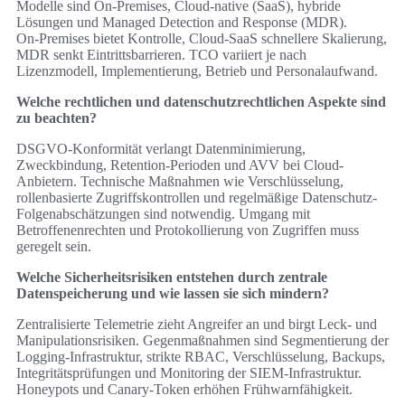
Modelle sind On‑Premises, Cloud-native (SaaS), hybride
Lösungen und Managed Detection and Response (MDR).
On‑Premises bietet Kontrolle, Cloud-SaaS schnellere Skalierung,
MDR senkt Eintrittsbarrieren. TCO variiert je nach
Lizenzmodell, Implementierung, Betrieb und Personalaufwand.
Welche rechtlichen und datenschutzrechtlichen Aspekte sind
zu beachten?
DSGVO-Konformität verlangt Datenminimierung,
Zweckbindung, Retention-Perioden und AVV bei Cloud-
Anbietern. Technische Maßnahmen wie Verschlüsselung,
rollenbasierte Zugriffskontrollen und regelmäßige Datenschutz-
Folgenabschätzungen sind notwendig. Umgang mit
Betroffenenrechten und Protokollierung von Zugriffen muss
geregelt sein.
Welche Sicherheitsrisiken entstehen durch zentrale
Datenspeicherung und wie lassen sie sich mindern?
Zentralisierte Telemetrie zieht Angreifer an und birgt Leck- und
Manipulationsrisiken. Gegenmaßnahmen sind Segmentierung der
Logging-Infrastruktur, strikte RBAC, Verschlüsselung, Backups,
Integritätsprüfungen und Monitoring der SIEM-Infrastruktur.
Honeypots und Canary-Token erhöhen Frühwarnfähigkeit.