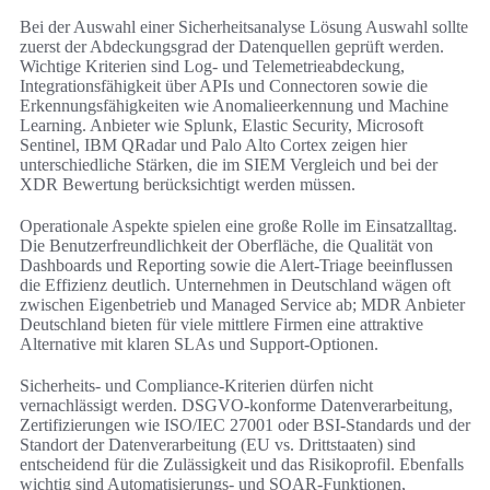
Bei der Auswahl einer Sicherheitsanalyse Lösung Auswahl sollte
zuerst der Abdeckungsgrad der Datenquellen geprüft werden.
Wichtige Kriterien sind Log- und Telemetrieabdeckung,
Integrationsfähigkeit über APIs und Connectoren sowie die
Erkennungsfähigkeiten wie Anomalieerkennung und Machine
Learning. Anbieter wie Splunk, Elastic Security, Microsoft
Sentinel, IBM QRadar und Palo Alto Cortex zeigen hier
unterschiedliche Stärken, die im SIEM Vergleich und bei der
XDR Bewertung berücksichtigt werden müssen.
Operationale Aspekte spielen eine große Rolle im Einsatzalltag.
Die Benutzerfreundlichkeit der Oberfläche, die Qualität von
Dashboards und Reporting sowie die Alert-Triage beeinflussen
die Effizienz deutlich. Unternehmen in Deutschland wägen oft
zwischen Eigenbetrieb und Managed Service ab; MDR Anbieter
Deutschland bieten für viele mittlere Firmen eine attraktive
Alternative mit klaren SLAs und Support-Optionen.
Sicherheits- und Compliance-Kriterien dürfen nicht
vernachlässigt werden. DSGVO-konforme Datenverarbeitung,
Zertifizierungen wie ISO/IEC 27001 oder BSI-Standards und der
Standort der Datenverarbeitung (EU vs. Drittstaaten) sind
entscheidend für die Zulässigkeit und das Risikoprofil. Ebenfalls
wichtig sind Automatisierungs- und SOAR-Funktionen,