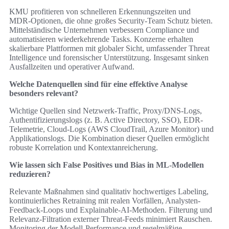
KMU profitieren von schnelleren Erkennungszeiten und
MDR‑Optionen, die ohne großes Security-Team Schutz bieten.
Mittelständische Unternehmen verbessern Compliance und
automatisieren wiederkehrende Tasks. Konzerne erhalten
skalierbare Plattformen mit globaler Sicht, umfassender Threat
Intelligence und forensischer Unterstützung. Insgesamt sinken
Ausfallzeiten und operativer Aufwand.
Welche Datenquellen sind für eine effektive Analyse
besonders relevant?
Wichtige Quellen sind Netzwerk-Traffic, Proxy/DNS-Logs,
Authentifizierungslogs (z. B. Active Directory, SSO), EDR-
Telemetrie, Cloud-Logs (AWS CloudTrail, Azure Monitor) und
Applikationslogs. Die Kombination dieser Quellen ermöglicht
robuste Korrelation und Kontextanreicherung.
Wie lassen sich False Positives und Bias in ML-Modellen
reduzieren?
Relevante Maßnahmen sind qualitativ hochwertiges Labeling,
kontinuierliches Retraining mit realen Vorfällen, Analysten-
Feedback-Loops und Explainable-AI-Methoden. Filterung und
Relevanz-Filtration externer Threat-Feeds minimiert Rauschen.
Monitoring der Modell-Performance und regelmäßige