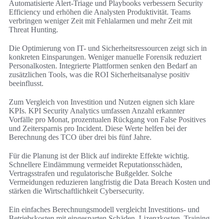
Automatisierte Alert-Triage und Playbooks verbessern Security
Efficiency und erhöhen die Analysten Produktivität. Teams
verbringen weniger Zeit mit Fehlalarmen und mehr Zeit mit
Threat Hunting.
Die Optimierung von IT- und Sicherheitsressourcen zeigt sich in
konkreten Einsparungen. Weniger manuelle Forensik reduziert
Personalkosten. Integrierte Plattformen senken den Bedarf an
zusätzlichen Tools, was die ROI Sicherheitsanalyse positiv
beeinflusst.
Zum Vergleich von Investition und Nutzen eignen sich klare
KPIs. KPI Security Analytics umfassen Anzahl erkannter
Vorfälle pro Monat, prozentualen Rückgang von False Positives
und Zeitersparnis pro Incident. Diese Werte helfen bei der
Berechnung des TCO über drei bis fünf Jahre.
Für die Planung ist der Blick auf indirekte Effekte wichtig.
Schnellere Eindämmung vermeidet Reputationsschäden,
Vertragsstrafen und regulatorische Bußgelder. Solche
Vermeidungen reduzieren langfristig die Data Breach Kosten und
stärken die Wirtschaftlichkeit Cybersecurity.
Ein einfaches Berechnungsmodell vergleicht Investitions- und
Betriebskosten mit eingesparten Schäden. Lizenzkosten, Training