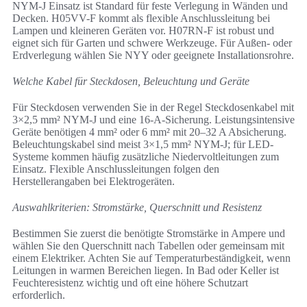
NYM-J Einsatz ist Standard für feste Verlegung in Wänden und
Decken. H05VV-F kommt als flexible Anschlussleitung bei
Lampen und kleineren Geräten vor. H07RN-F ist robust und
eignet sich für Garten und schwere Werkzeuge. Für Außen- oder
Erdverlegung wählen Sie NYY oder geeignete Installationsrohre.
Welche Kabel für Steckdosen, Beleuchtung und Geräte
Für Steckdosen verwenden Sie in der Regel Steckdosenkabel mit
3×2,5 mm² NYM-J und eine 16-A-Sicherung. Leistungsintensive
Geräte benötigen 4 mm² oder 6 mm² mit 20–32 A Absicherung.
Beleuchtungskabel sind meist 3×1,5 mm² NYM-J; für LED-
Systeme kommen häufig zusätzliche Niedervoltleitungen zum
Einsatz. Flexible Anschlussleitungen folgen den
Herstellerangaben bei Elektrogeräten.
Auswahlkriterien: Stromstärke, Querschnitt und Resistenz
Bestimmen Sie zuerst die benötigte Stromstärke in Ampere und
wählen Sie den Querschnitt nach Tabellen oder gemeinsam mit
einem Elektriker. Achten Sie auf Temperaturbeständigkeit, wenn
Leitungen in warmen Bereichen liegen. In Bad oder Keller ist
Feuchteresistenz wichtig und oft eine höhere Schutzart
erforderlich.