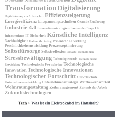
Datensicherheit
Cybersecurity
Datenanalyse
Transformation
Digitalisierung
Effizienzsteigerung
Digitalisierung am Arbeitsplatz
Energieeffizienz
Entspannungstechniken
Gesunde Ernährung
Industrie 4.0
Innovationsstrategien
IT-
Internet der Dinge
Künstliche Intelligenz
IT-Sicherheit
Infrastruktur
Nachhaltigkeit
Persönliche Entwicklung
Online-Marketing
Prozessoptimierung
Persönlichkeitsentwicklung
Selbstfürsorge
Selbstreflexion
Smarte Technologien
Stressbewältigung
Technologietrends
Technologische
Technologische
Technologische Fortschritte
Entwicklung
Technologische Innovationen
Innovation
Technologischer Fortschritt
Umweltschutz
Unternehmensstrategie
Wettbewerbsvorteil
Unternehmensentwicklung
Wohnraumgestaltung
Zeitmanagement
Zukunft der Arbeit
Zukunftstechnologien
Tech
>
Was ist ein Elektrokabel im Haushalt?