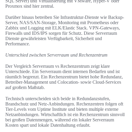
SQL Server) und Virtualisierung mit VMware, Hyper-V oder
Proxmox sind hier zentral.
Darüber hinaus betreiben Sie Infrastruktur-Dienste wie Backup-
Server, NAS/SAN-Storage, Monitoring mit Prometheus oder
Zabbix und Logging mit ELK/Elastic Stack. VPN-Gateways,
Firewalls und IDS/IPS sorgen für Schutz. Diese Serverraum
Dienste gewährleisten Verfügbarkeit, Sicherheit und
Performance.
Unterschied zwischen Serverraum und Rechenzentrum
Der Vergleich Serverraum vs Rechenzentrum zeigt klare
Unterschiede. Ein Serverraum dient internen Bedarfen und ist
räumlich begrenzt. Ein Rechenzentrum bietet hohe Redundanz,
Betreiber-Management und Colocation- sowie Cloud-Services
auf großem Maßstab.
Technisch unterscheiden sich beide in Redundanzstufen,
Brandschutz und Netz-Anbindungen. Rechenzentren folgen oft
Tier-Levels vom Uptime Institute und bieten multiple externe
Netzanbindungen. Wirtschaftlich ist ein Rechenzentrum sinnvoll
bei großen Datenmengen, während ein lokaler Serverraum
Kosten spart und lokale Datenhaltung erlaubt.