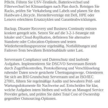
Pflicht. Führen Sie USV-Testläufe, Batteriewechsel und
Filterwechsel bei Klimaanlagen nach Plan durch. Reinigen Sie
Racks, prüfen Sie Verkabelung und Labels und planen Sie den
Hardware-Lifecycle. Herstellerverträge mit Dell, HPE oder
Lenovo erleichtern Ersatzzyklen und Garantieabwicklungen.
Backup, Disaster Recovery und Business Continuity müssen
konkret geregelt sein. Setzen Sie auf die 3-2-1-Strategie mit
lokaler und Cloud-Replikation, definieren Sie alternative
Standorte oder Colocation-Optionen und testen
Wiederherstellungsprozesse regelmäßig. Notfallübungen und
Failover-Tests bewähren Betriebsabläufe unter Last.
Serverraum Compliance und Datenschutz sind laufende
Aufgaben. Implementieren Sie DSGVO Serverraum Betrieb
durch Zugriffskontrollen, Protokollierung und Verschlüsselung
ruhender Daten sowie gesicherte Übertragungswege. Orientieren
Sie sich am BSI Grundschutz Serverraum und an ISO/IEC
27001, führen Sie regelmäßige Audits und bewahren Prüf- und
Wartungsdokumente für Nachweise auf. Entscheiden Sie klar,
welche Aufgaben intern bleiben und welche an Managed Service
Provider gehen, und prüfen Sie dabei Total Cost of Ownership
gegenüber Outsourcing-Optionen.