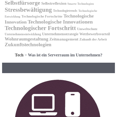
Selbstfürsorge
Selbstreflexion
Smarte Technologien
Stressbewältigung
Technologietrends
Technologische
Technologische
Technologische Fortschritte
Entwicklung
Technologische Innovationen
Innovation
Technologischer Fortschritt
Umweltschutz
Unternehmensstrategie
Wettbewerbsvorteil
Unternehmensentwicklung
Wohnraumgestaltung
Zeitmanagement
Zukunft der Arbeit
Zukunftstechnologien
Tech
>
Was ist ein Serverraum im Unternehmen?