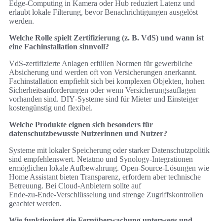
Edge‑Computing in Kamera oder Hub reduziert Latenz und
erlaubt lokale Filterung, bevor Benachrichtigungen ausgelöst
werden.
Welche Rolle spielt Zertifizierung (z. B. VdS) und wann ist
eine Fachinstallation sinnvoll?
VdS‑zertifizierte Anlagen erfüllen Normen für gewerbliche
Absicherung und werden oft von Versicherungen anerkannt.
Fachinstallation empfiehlt sich bei komplexen Objekten, hohen
Sicherheitsanforderungen oder wenn Versicherungsauflagen
vorhanden sind. DIY‑Systeme sind für Mieter und Einsteiger
kostengünstig und flexibel.
Welche Produkte eignen sich besonders für
datenschutzbewusste Nutzerinnen und Nutzer?
Systeme mit lokaler Speicherung oder starker Datenschutzpolitik
sind empfehlenswert. Netatmo und Synology‑Integrationen
ermöglichen lokale Aufbewahrung. Open‑Source‑Lösungen wie
Home Assistant bieten Transparenz, erfordern aber technische
Betreuung. Bei Cloud‑Anbietern sollte auf
Ende‑zu‑Ende‑Verschlüsselung und strenge Zugriffskontrollen
geachtet werden.
Wie funktioniert die Fernüberwachung unterwegs und