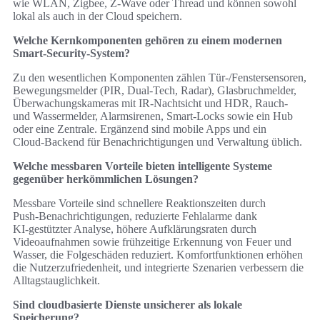
wie WLAN, Zigbee, Z‑Wave oder Thread und können sowohl
lokal als auch in der Cloud speichern.
Welche Kernkomponenten gehören zu einem modernen
Smart-Security-System?
Zu den wesentlichen Komponenten zählen Tür‑/Fenstersensoren,
Bewegungsmelder (PIR, Dual‑Tech, Radar), Glasbruchmelder,
Überwachungskameras mit IR‑Nachtsicht und HDR, Rauch‑
und Wassermelder, Alarmsirenen, Smart‑Locks sowie ein Hub
oder eine Zentrale. Ergänzend sind mobile Apps und ein
Cloud‑Backend für Benachrichtigungen und Verwaltung üblich.
Welche messbaren Vorteile bieten intelligente Systeme
gegenüber herkömmlichen Lösungen?
Messbare Vorteile sind schnellere Reaktionszeiten durch
Push‑Benachrichtigungen, reduzierte Fehlalarme dank
KI‑gestützter Analyse, höhere Aufklärungsraten durch
Videoaufnahmen sowie frühzeitige Erkennung von Feuer und
Wasser, die Folgeschäden reduziert. Komfortfunktionen erhöhen
die Nutzerzufriedenheit, und integrierte Szenarien verbessern die
Alltagstauglichkeit.
Sind cloudbasierte Dienste unsicherer als lokale
Speicherung?