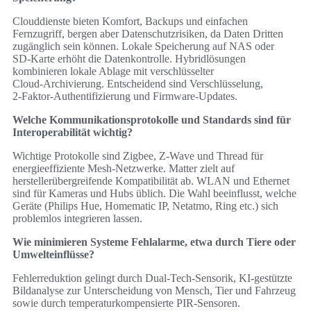
Clouddienste bieten Komfort, Backups und einfachen
Fernzugriff, bergen aber Datenschutzrisiken, da Daten Dritten
zugänglich sein können. Lokale Speicherung auf NAS oder
SD‑Karte erhöht die Datenkontrolle. Hybridlösungen
kombinieren lokale Ablage mit verschlüsselter
Cloud‑Archivierung. Entscheidend sind Verschlüsselung,
2‑Faktor‑Authentifizierung und Firmware‑Updates.
Welche Kommunikationsprotokolle und Standards sind für
Interoperabilität wichtig?
Wichtige Protokolle sind Zigbee, Z‑Wave und Thread für
energieeffiziente Mesh‑Netzwerke. Matter zielt auf
herstellerübergreifende Kompatibilität ab. WLAN und Ethernet
sind für Kameras und Hubs üblich. Die Wahl beeinflusst, welche
Geräte (Philips Hue, Homematic IP, Netatmo, Ring etc.) sich
problemlos integrieren lassen.
Wie minimieren Systeme Fehlalarme, etwa durch Tiere oder
Umwelteinflüsse?
Fehlerreduktion gelingt durch Dual‑Tech‑Sensorik, KI‑gestützte
Bildanalyse zur Unterscheidung von Mensch, Tier und Fahrzeug
sowie durch temperaturkompensierte PIR‑Sensoren.