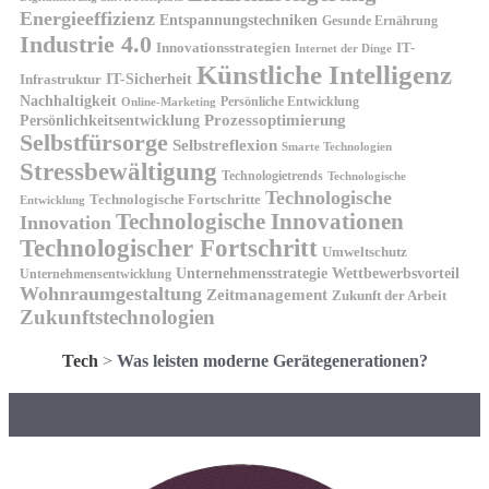
Energieeffizienz
Entspannungstechniken
Gesunde Ernährung
Industrie 4.0
Innovationsstrategien
IT-
Internet der Dinge
Künstliche Intelligenz
IT-Sicherheit
Infrastruktur
Nachhaltigkeit
Persönliche Entwicklung
Online-Marketing
Prozessoptimierung
Persönlichkeitsentwicklung
Selbstfürsorge
Selbstreflexion
Smarte Technologien
Stressbewältigung
Technologietrends
Technologische
Technologische
Technologische Fortschritte
Entwicklung
Technologische Innovationen
Innovation
Technologischer Fortschritt
Umweltschutz
Unternehmensstrategie
Wettbewerbsvorteil
Unternehmensentwicklung
Wohnraumgestaltung
Zeitmanagement
Zukunft der Arbeit
Zukunftstechnologien
Tech
>
Was leisten moderne Gerätegenerationen?