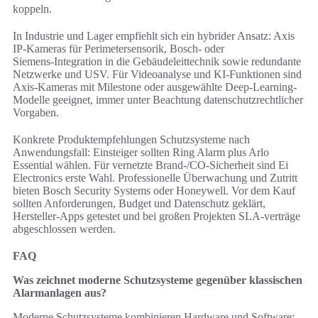
koppeln.
In Industrie und Lager empfiehlt sich ein hybrider Ansatz: Axis
IP‑Kameras für Perimetersensorik, Bosch- oder
Siemens‑Integration in die Gebäudeleittechnik sowie redundante
Netzwerke und USV. Für Videoanalyse und KI‑Funktionen sind
Axis‑Kameras mit Milestone oder ausgewählte Deep‑Learning-
Modelle geeignet, immer unter Beachtung datenschutzrechtlicher
Vorgaben.
Konkrete Produktempfehlungen Schutzsysteme nach
Anwendungsfall: Einsteiger sollten Ring Alarm plus Arlo
Essential wählen. Für vernetzte Brand-/CO‑Sicherheit sind Ei
Electronics erste Wahl. Professionelle Überwachung und Zutritt
bieten Bosch Security Systems oder Honeywell. Vor dem Kauf
sollten Anforderungen, Budget und Datenschutz geklärt,
Hersteller‑Apps getestet und bei großen Projekten SLA‑verträge
abgeschlossen werden.
FAQ
Was zeichnet moderne Schutzsysteme gegenüber klassischen
Alarmanlagen aus?
Moderne Schutzsysteme kombinieren Hardware und Software: