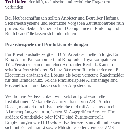
TechHafen
, der hilft, technische und rechtliche Fragen zu
verbinden.
Bei Neubeschaffungen sollten Anbieter und Betreiber Haftung
Sicherheitssysteme und rechtliche Vorgaben Zutrittskontrolle früh
prüfen. So bleiben Sicherheit und Compliance in Einklang und
Betriebsausfälle lassen sich minimieren.
Praxisbeispiele und Produktempfehlungen
Für Privathaushalte zeigt ein DIY‑Ansatz schnelle Erfolge: Ein
Ring Alarm Kit kombiniert mit Ring- oder Tuya-kompatiblen
Tür-/Fenstersensoren und einer Arlo- oder Reolink-Kamera
schafft sofort sichtbaren Schutz. Vernetzte Rauchmelder von Ei
Electronics ergänzen die Lösung als beste vernetzte Rauchmelder
für den Brandschutz. Solche Praxisbeispiele Alarmanlage sind
kosteneffizient und lassen sich per App steuern.
Wer höhere Verlässlichkeit will, setzt auf professionelle
Installationen. Verkabelte Alarmzentralen von ABUS oder
Bosch, montiert durch Fachbetriebe und mit Anschluss an ein
Alarmempfangszentrum, bieten SLA‑geprüften Service. Für
größere Grundstücke oder KMU sind Zutrittskontrolle
Empfehlungen wie HID Global Kartenleser sinnvoll und lassen
sich mit Zeiterfassung sowie Milestone- oder Genetec‑VMS