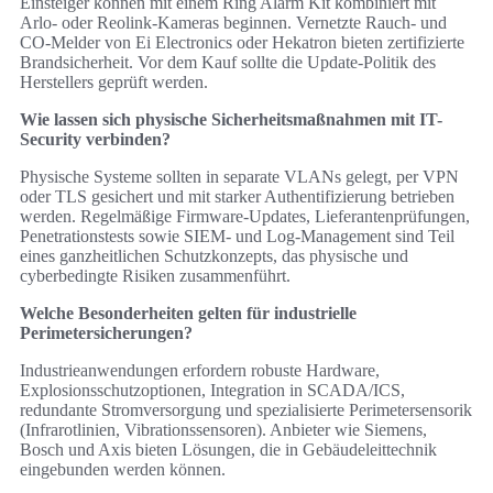
Einsteiger können mit einem Ring Alarm Kit kombiniert mit
Arlo- oder Reolink-Kameras beginnen. Vernetzte Rauch- und
CO‑Melder von Ei Electronics oder Hekatron bieten zertifizierte
Brandsicherheit. Vor dem Kauf sollte die Update-Politik des
Herstellers geprüft werden.
Wie lassen sich physische Sicherheitsmaßnahmen mit IT-
Security verbinden?
Physische Systeme sollten in separate VLANs gelegt, per VPN
oder TLS gesichert und mit starker Authentifizierung betrieben
werden. Regelmäßige Firmware-Updates, Lieferantenprüfungen,
Penetrationstests sowie SIEM- und Log-Management sind Teil
eines ganzheitlichen Schutzkonzepts, das physische und
cyberbedingte Risiken zusammenführt.
Welche Besonderheiten gelten für industrielle
Perimetersicherungen?
Industrieanwendungen erfordern robuste Hardware,
Explosionsschutzoptionen, Integration in SCADA/ICS,
redundante Stromversorgung und spezialisierte Perimetersensorik
(Infrarotlinien, Vibrationssensoren). Anbieter wie Siemens,
Bosch und Axis bieten Lösungen, die in Gebäudeleittechnik
eingebunden werden können.