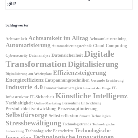
gilt?
Schlagwörter
Achtsamkeit im Alltag
Achtsamkeit
Achtsamkeitstraining
Automatisierung
Cloud Computing
Automatisierungstechnik
Digitale
Datensicherheit
Cybersecurity
Datenanalyse
Transformation
Digitalisierung
Effizienzsteigerung
Digitalisierung am Arbeitsplatz
Energieeffizienz
Entspannungstechniken
Gesunde Ernährung
Industrie 4.0
Innovationsstrategien
IT-
Internet der Dinge
Künstliche Intelligenz
IT-Sicherheit
Infrastruktur
Nachhaltigkeit
Persönliche Entwicklung
Online-Marketing
Prozessoptimierung
Persönlichkeitsentwicklung
Selbstfürsorge
Selbstreflexion
Smarte Technologien
Stressbewältigung
Technologietrends
Technologische
Technologische
Technologische Fortschritte
Entwicklung
Technologische Innovationen
Innovation