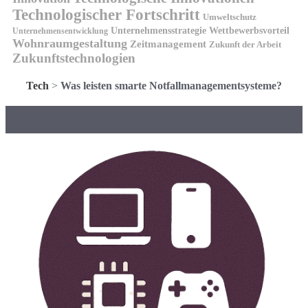
Technologischer Fortschritt
Umweltschutz
Unternehmensstrategie
Wettbewerbsvorteil
Unternehmensentwicklung
Wohnraumgestaltung
Zeitmanagement
Zukunft der Arbeit
Zukunftstechnologien
Tech
>
Was leisten smarte Notfallmanagementsysteme?