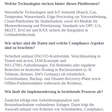
Welche Technologien stecken hinter diesen Plattformen?
Wesentliche Technologien sind IoT‑Sensorik (Rauch, Gas,
Temperatur, Wasserstand), Edge‑Processing zur Vorverarbeitung,
Cloud‑Plattformen für Skalierbarkeit, sowie KI‑Module für
Mustererkennung und Priorisierung. Standards wie OPC UA,
MQTT, BACnet und KNX sichern die Integration in
Gebäudeleittechnik.
Wie sicher sind die Daten und welche Compliance‑Aspekte
sind zu beachten?
Sicherheit umfasst DSGVO‑Konformität, Verschlüsselung in
Transit und at‑rest, IAM‑Konzepte und
ISO‑27001‑Anforderungen. Für Behörden oder regulierte
Branchen ist deutsches Hosting in Rechenzentren (z. B.
Telekom, Hetzner, AWS Germany) oft erforderlich.
Georedundanz, Backup‑ und Disaster‑Recovery‑Pläne sowie
Offline‑Funktionalitäten verbessern die Resilienz.
Wie läuft die Implementierung in bestehende Prozesse ab?
Zunächst erfolgt eine Anforderungsanalyse und
Bestandsaufnahme vorhandener Anlagen. Dann folgt die
Auswahl anhand von Kriterien wie Schnittstellen, Compliance,