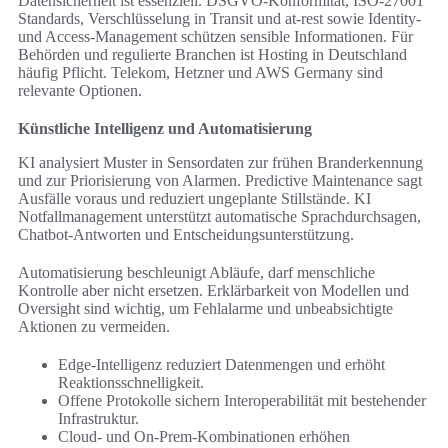
Datensicherheit ist essenziell. DSGVO-Konformität, ISO‑27001
Standards, Verschlüsselung in Transit und at‑rest sowie Identity‑
und Access‑Management schützen sensible Informationen. Für
Behörden und regulierte Branchen ist Hosting in Deutschland
häufig Pflicht. Telekom, Hetzner und AWS Germany sind
relevante Optionen.
Künstliche Intelligenz und Automatisierung
KI analysiert Muster in Sensordaten zur frühen Branderkennung
und zur Priorisierung von Alarmen. Predictive Maintenance sagt
Ausfälle voraus und reduziert ungeplante Stillstände. KI
Notfallmanagement unterstützt automatische Sprachdurchsagen,
Chatbot‑Antworten und Entscheidungsunterstützung.
Automatisierung beschleunigt Abläufe, darf menschliche
Kontrolle aber nicht ersetzen. Erklärbarkeit von Modellen und
Oversight sind wichtig, um Fehlalarme und unbeabsichtigte
Aktionen zu vermeiden.
Edge‑Intelligenz reduziert Datenmengen und erhöht
Reaktionsschnelligkeit.
Offene Protokolle sichern Interoperabilität mit bestehender
Infrastruktur.
Cloud‑ und On‑Prem‑Kombinationen erhöhen