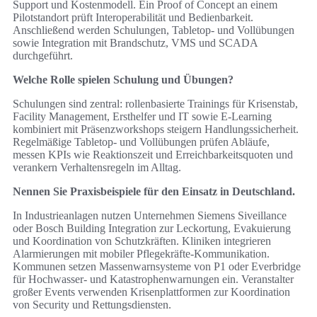
Support und Kostenmodell. Ein Proof of Concept an einem
Pilotstandort prüft Interoperabilität und Bedienbarkeit.
Anschließend werden Schulungen, Tabletop‑ und Vollübungen
sowie Integration mit Brandschutz, VMS und SCADA
durchgeführt.
Welche Rolle spielen Schulung und Übungen?
Schulungen sind zentral: rollenbasierte Trainings für Krisenstab,
Facility Management, Ersthelfer und IT sowie E‑Learning
kombiniert mit Präsenzworkshops steigern Handlungssicherheit.
Regelmäßige Tabletop‑ und Vollübungen prüfen Abläufe,
messen KPIs wie Reaktionszeit und Erreichbarkeitsquoten und
verankern Verhaltensregeln im Alltag.
Nennen Sie Praxisbeispiele für den Einsatz in Deutschland.
In Industrieanlagen nutzen Unternehmen Siemens Siveillance
oder Bosch Building Integration zur Leckortung, Evakuierung
und Koordination von Schutzkräften. Kliniken integrieren
Alarmierungen mit mobiler Pflegekräfte‑Kommunikation.
Kommunen setzen Massenwarnsysteme von P1 oder Everbridge
für Hochwasser‑ und Katastrophenwarnungen ein. Veranstalter
großer Events verwenden Krisenplattformen zur Koordination
von Security und Rettungsdiensten.