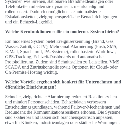
Systemen wie Sirenen, stationären Brandmeldeanlagen oder
Telefonketten arbeiten sie dynamisch, mehrkanalig und
rollenbasiert. Dadurch ermöglichen sie automatisierte
Eskalationsketten, zielgruppenspezifische Benachrichtigungen
und ein Echtzeit‑Lagebild.
Welche Kernfunktionen sollte ein modernes System bieten?
Ein modernes System bietet Ereigniserkennung (Brand, Gas,
Wasser, Zutritt, CCTV), Mehrkanal‑Alarmierung (Push, SMS,
E‑Mail, Sprachanruf, PA‑Systeme), rollenbasierte Workflows,
GPS‑Tracking, Echtzeit‑Dashboards und automatische
Protokollierung. Zudem sind Schnittstellen zu Leitstellen, VMS,
SCADA und Zutrittskontrolle sowie Optionen für Cloud‑ oder
On‑Premise‑Hosting wichtig.
Welche Vorteile ergeben sich konkret für Unternehmen und
öffentliche Einrichtungen?
Schnelle, zielgerichtete Alarmierung reduziert Reaktionszeiten
und mindert Personenschäden. Echtzeitdaten verbessern
Entscheidungsgrundlagen, während Failover‑Mechanismen und
Redundanz die Kommunikationsresilienz erhöhen. Die Systeme
sind skalierbar und lassen sich branchenspezifisch anpassen,
etwa für Kliniken, Industrieanlagen oder städtische Warnungen.