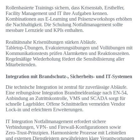
Rollenbasierte Trainings sichern, dass Krisenstab, Ersthelfer,
Facility Management und IT ihre Aufgaben kennen.
Kombinationen aus E‑Learning und Präsenzworkshops erhöhen
die Nachhaltigkeit. Die Schulung Notfallmanagement sollte
messbare Lernziele und KPIs enthalten.
Realitätsnahe Krisenübungen stärken Abläufe.
Tabletop‑Übungen, Evakuierungsübungen und Vollübungen mit
Kommunikationstests prüfen Alarmketten und Reaktionszeiten.
Regelmäßige Wiederholung fördert die Sensibilisierung aller
Mitarbeitenden.
Integration mit Brandschutz-, Sicherheits- und IT-Systemen
Die technische Integration ist zentral für zuverlässige Abläufe.
Eine reibungslose Integration Brandmeldeanlage nach EN‑54,
Anbindung an Zutrittskontrolle, VMS und SCADA sorgt für
schnelle Lagebilder. Offene Schnittstellen vermeiden Vendor
Lock‑in und erleichtern Erweiterungen.
IT Integration Notfallmanagement erfordert sichere
Verbindungen, VPN‑ und Firewall‑Konfigurationen sowie
Zero‑Trust‑Prinzipien. Harmonisierte Prozesse mit Leitstellen
und externen Dienstleistern gewährleisten klare Verantwortungen