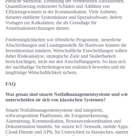
einfache Methodik: Ermittlung der vermiedenen Ausfallzeiten,
Quantifizierung reduzierter Schäden und Addition von
Effizienzgewinnen in der Kommunikation. Viele Anbieter,
darunter etablierte Systemhäuser und Spezialsoftware, liefern
Vorlagen zur Kalkulation, die als Grundlage für
Amortisationsrechnungen dienen.
Fördermöglichkeiten wie öffentliche Programme, steuerliche
Abschreibungen und Leasingmodelle für Hardware können die
Investitionslast mindern. Wirtschaftliche Entscheidungen sollten
daher Risikoanalyse, strategische Ziele und Skalierbarkeit
berücksichtigen, nicht nur den Anschaffungspreis. So lässt sich
der nachhaltige Sicherheitsgewinn realistisch bewerten und die
langfristige Wirtschaftlichkeit sichern.
FAQ
Was genau sind smarte Notfallmanagementsysteme und wie
unterscheiden sie sich von klassischen Systemen?
Smarte Notfallmanagementsysteme sind integrierte,
softwaregestützte Plattformen, die Ereigniserkennung,
Alarmierung, Kommunikation, Ressourcenkoordination und
Dokumentation bündeln. Sie nutzen IoT‑Sensorik, mobile Apps,
Cloud‑Dienste und APIs. Im Unterschied zu klassischen, starren