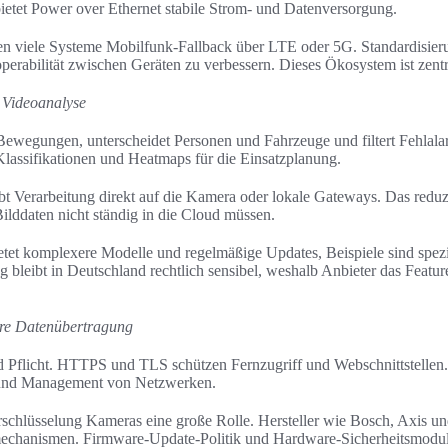
ietet Power over Ethernet stabile Strom- und Datenversorgung.
zen viele Systeme Mobilfunk-Fallback über LTE oder 5G. Standardisieru
roperabilität zwischen Geräten zu verbessern. Dieses Ökosystem ist zentr
d Videoanalyse
Bewegungen, unterscheidet Personen und Fahrzeuge und filtert Fehlal
 Klassifikationen und Heatmaps für die Einsatzplanung.
 Verarbeitung direkt auf die Kamera oder lokale Gateways. Das reduzi
Bilddaten nicht ständig in die Cloud müssen.
etet komplexere Modelle und regelmäßige Updates, Beispiele sind spezia
 bleibt in Deutschland rechtlich sensibel, weshalb Anbieter das Featur
ere Datenübertragung
d Pflicht. HTTPS und TLS schützen Fernzugriff und Webschnittstell
und Management von Netzwerken.
rschlüsselung Kameras eine große Rolle. Hersteller wie Bosch, Axis u
mechanismen. Firmware-Update-Politik und Hardware-Sicherheitsmodul