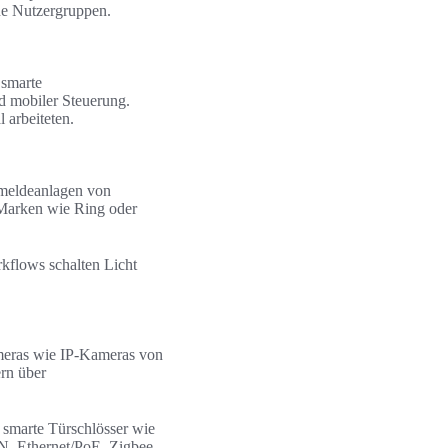
ene Nutzergruppen.
 smarte
d mobiler Steuerung.
 arbeiteten.
chmeldeanlagen von
 Marken wie Ring oder
kflows schalten Licht
meras wie IP-Kameras von
rn über
 smarte Türschlösser wie
, Ethernet/PoE, Zigbee,