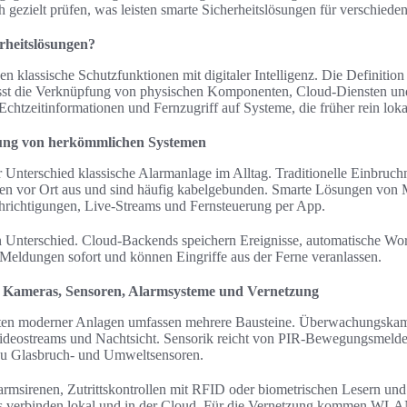
h gezielt prüfen, was leisten smarte Sicherheitslösungen für verschied
erheitslösungen?
 klassische Schutzfunktionen mit digitaler Intelligenz. Die Definition
sst die Verknüpfung von physischen Komponenten, Cloud-Diensten un
htzeitinformationen und Fernzugriff auf Systeme, die früher rein lokal
zung von herkömmlichen Systemen
er Unterschied klassische Alarmanlage im Alltag. Traditionelle Einbru
en vor Ort aus und sind häufig kabelgebunden. Smarte Lösungen von
richtigungen, Live-Streams und Fernsteuerung per App.
 Unterschied. Cloud-Backends speichern Ereignisse, automatische Wor
Meldungen sofort und können Eingriffe aus der Ferne veranlassen.
 Kameras, Sensoren, Alarmsysteme und Vernetzung
ten moderner Anlagen umfassen mehrere Bausteine. Überwachungska
Videostreams und Nachtsicht. Sensorik reicht von PIR-Bewegungsmelde
 zu Glasbruch- und Umweltsensoren.
armsirenen, Zutrittskontrollen mit RFID oder biometrischen Lesern und
 verbinden lokal und in der Cloud. Für die Vernetzung kommen WLAN