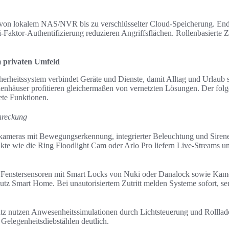
 von lokalem NAS/NVR bis zu verschlüsselter Cloud-Speicherung. En
-Faktor-Authentifizierung reduzieren Angriffsflächen. Rollenbasierte Z
.
 privaten Umfeld
herheitssystem verbindet Geräte und Dienste, damit Alltag und Urlaub 
nhäuser profitieren gleichermaßen von vernetzten Lösungen. Der folg
ete Funktionen.
hreckung
ameras mit Bewegungserkennung, integrierter Beleuchtung und Siren
te wie die Ring Floodlight Cam oder Arlo Pro liefern Live-Streams u
Fenstersensoren mit Smart Locks von Nuki oder Danalock sowie Kamer
utz Smart Home. Bei unautorisiertem Zutritt melden Systeme sofort, s
utz nutzen Anwesenheitssimulationen durch Lichtsteuerung und Rollla
 Gelegenheitsdiebstählen deutlich.