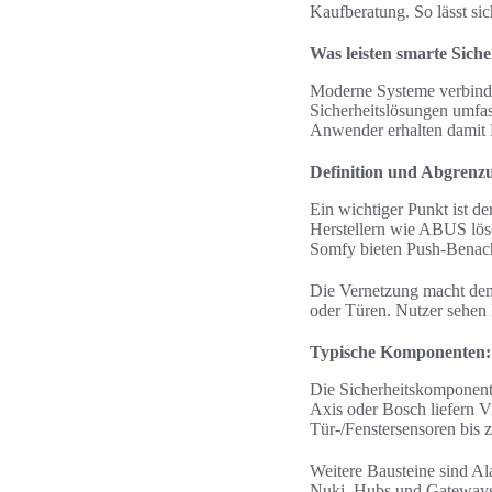
Kaufberatung. So lässt sic
Was leisten smarte Sich
Moderne Systeme verbinden
Sicherheitslösungen umfa
Anwender erhalten damit Ec
Definition und Abgren
Ein wichtiger Punkt ist d
Herstellern wie ABUS lös
Somfy bieten Push-Benach
Die Vernetzung macht den
oder Türen. Nutzer sehen 
Typische Komponenten:
Die Sicherheitskomponen
Axis oder Bosch liefern 
Tür-/Fenstersensoren bis
Weitere Bausteine sind Al
Nuki. Hubs und Gateways