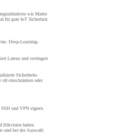
ngsinitiativen wie Matter
al für gute IoT Sicherheit.
arme. Deep-Learning-
ert Latenz und verringert
lisierte Sicherheits-
e oft einschränken oder
en. SSH und VPN eignen
nd Hikvision haben
e sind bei der Auswahl