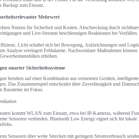
s Backup zum Einsatz.
cherheitsrelevanter Mehrwert
ekten Nutzen für Sicherheit und Kosten. Abschreckung durch sichtbare
chtigungen und Live-Streams beschleunigen Reaktionen bei Vorfällen.
Effizienz. Licht schaltet sich bei Bewegung, Aufzeichnungen und Logdat
zte Analyse verringert Fehlalarme. Nachweisbare Maßnahmen können
 Gewerbeimmobilien erhöhen.
gen smarter Sicherheitssysteme
en beruhen auf einer Kombination aus vernetzten Geräten, intelligen
en. Das Zusammenspiel entscheidet über Zuverlässigkeit und Datensc
en Bausteine im Fokus.
nikation
nraten kommt WLAN zum Einsatz, etwa bei IP-Kameras, während Funk
arme Sensoren verbinden. Bluetooth Low Energy eignet sich für lokal
elfobs.
nn Sensoren über weite Strecken mit geringem Stromverbrauch sende