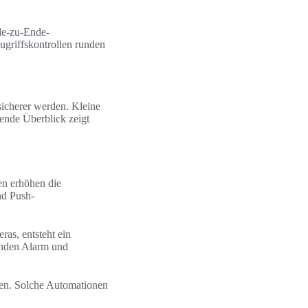
de-zu-Ende-
ugriffskontrollen runden
sicherer werden. Kleine
ende Überblick zeigt
en erhöhen die
nd Push-
as, entsteht ein
enden Alarm und
den. Solche Automationen