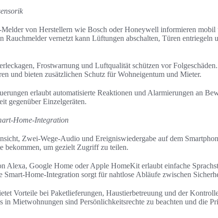
ensorik
Melder von Herstellern wie Bosch oder Honeywell informieren mobil u
 Rauchmelder vernetzt kann Lüftungen abschalten, Türen entriegeln
rleckagen, Frostwarnung und Luftqualität schützen vor Folgeschäde
ren und bieten zusätzlichen Schutz für Wohneigentum und Mieter.
euerungen erlaubt automatisierte Reaktionen und Alarmierungen an Bew
eit gegenüber Einzelgeräten.
art-Home-Integration
nsicht, Zwei-Wege-Audio und Ereigniswiedergabe auf dem Smartphone
e bekommen, um gezielt Zugriff zu teilen.
n Alexa, Google Home oder Apple HomeKit erlaubt einfache Sprachs
Smart-Home-Integration sorgt für nahtlose Abläufe zwischen Sicherhe
tet Vorteile bei Paketlieferungen, Haustierbetreuung und der Kontrol
 in Mietwohnungen sind Persönlichkeitsrechte zu beachten und die Pr