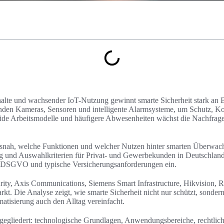
halte und wachsender IoT-Nutzung gewinnt smarte Sicherheit stark an
inden Kameras, Sensoren und intelligente Alarmsysteme, um Schutz, Ko
ride Arbeitsmodelle und häufigere Abwesenheiten wächst die Nachfrage
xisnah, welche Funktionen und welcher Nutzen hinter smarten Überwac
g und Auswahlkriterien für Privat- und Gewerbekunden in Deutschland
SGVO und typische Versicherungsanforderungen ein.
urity, Axis Communications, Siemens Smart Infrastructure, Hikvision
t. Die Analyse zeigt, wie smarte Sicherheit nicht nur schützt, sondern
tisierung auch den Alltag vereinfacht.
e gegliedert: technologische Grundlagen, Anwendungsbereiche, rechtli