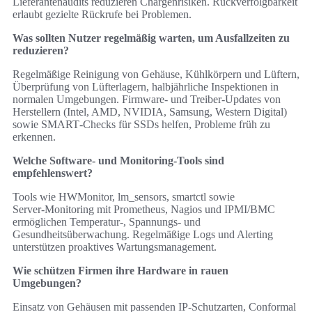
Lieferantenaudits reduzieren Chargenrisiken. Rückverfolgbarkeit
erlaubt gezielte Rückrufe bei Problemen.
Was sollten Nutzer regelmäßig warten, um Ausfallzeiten zu
reduzieren?
Regelmäßige Reinigung von Gehäuse, Kühlkörpern und Lüftern,
Überprüfung von Lüfterlagern, halbjährliche Inspektionen in
normalen Umgebungen. Firmware- und Treiber-Updates von
Herstellern (Intel, AMD, NVIDIA, Samsung, Western Digital)
sowie SMART‑Checks für SSDs helfen, Probleme früh zu
erkennen.
Welche Software‑ und Monitoring‑Tools sind
empfehlenswert?
Tools wie HWMonitor, lm_sensors, smartctl sowie
Server‑Monitoring mit Prometheus, Nagios und IPMI/BMC
ermöglichen Temperatur‑, Spannungs‑ und
Gesundheitsüberwachung. Regelmäßige Logs und Alerting
unterstützen proaktives Wartungsmanagement.
Wie schützen Firmen ihre Hardware in rauen
Umgebungen?
Einsatz von Gehäusen mit passenden IP‑Schutzarten, Conformal