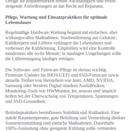
Design für Reparierbarkeit erhöht Nachhaltigkeit und erfüllt
steigende Anforderungen an das Recht auf Reparatur.
Pflege, Wartung und Einsatzpraktiken für optimale
Lebensdauer
Regelmäßige Hardware Wartung beginnt mit einfachen, aber
wirkungsvollen Maßnahmen. Staubentfernung aus Gehäuse,
Kühlkörpern und Lüftern verlängert die Lebensdauer und
verbessert die Kühlleistung. Empfohlen wird eine Kontrolle
mindestens alle sechs Monate; in staubigen Umgebungen sollte
die Lüfterreinigung häufiger erfolgen.
Die Software- und Firmware-Pflege ist ebenso wichtig.
Firmware Updates für BIOS/UEFI und SSD-Firmware sowie
aktuelle Treiber von Herstellern wie Intel, AMD, NVIDIA,
Samsung oder Western Digital mindern Ausfallrisiken.
Monitoring-Tools wie HWMonitor, lm_sensors und smartctl
helfen bei der Überwachung von Temperaturen, Spannungen
und SSD-Gesundheit.
Betriebspraktiken beeinflussen Stabilität und Haltbarkeit. Eine
stabile Raumtemperatur, gute Belüftung und Vermeidung direkter
Sonneneinstrahlung sind einfache Maßnahmen. Dauerhafte
100%-Auslastung ohne geeignete Kühlung sollte vermieden