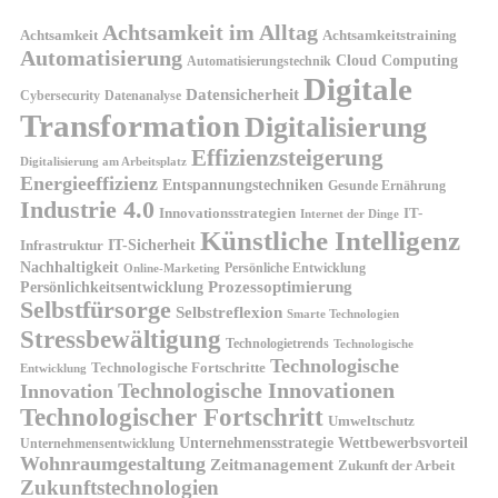
Achtsamkeit im Alltag
Achtsamkeit
Achtsamkeitstraining
Automatisierung
Cloud Computing
Automatisierungstechnik
Digitale
Datensicherheit
Cybersecurity
Datenanalyse
Transformation
Digitalisierung
Effizienzsteigerung
Digitalisierung am Arbeitsplatz
Energieeffizienz
Entspannungstechniken
Gesunde Ernährung
Industrie 4.0
Innovationsstrategien
IT-
Internet der Dinge
Künstliche Intelligenz
IT-Sicherheit
Infrastruktur
Nachhaltigkeit
Persönliche Entwicklung
Online-Marketing
Prozessoptimierung
Persönlichkeitsentwicklung
Selbstfürsorge
Selbstreflexion
Smarte Technologien
Stressbewältigung
Technologietrends
Technologische
Technologische
Technologische Fortschritte
Entwicklung
Technologische Innovationen
Innovation
Technologischer Fortschritt
Umweltschutz
Unternehmensstrategie
Wettbewerbsvorteil
Unternehmensentwicklung
Wohnraumgestaltung
Zeitmanagement
Zukunft der Arbeit
Zukunftstechnologien