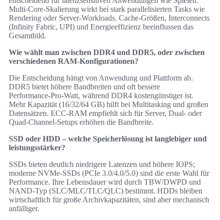
entscheidend für latenzsensitiven Anwendungen wie Spielen.
Multi‑Core-Skalierung wirkt bei stark parallelisierten Tasks wie
Rendering oder Server-Workloads. Cache-Größen, Interconnects
(Infinity Fabric, UPI) und Energieeffizienz beeinflussen das
Gesamtbild.
Wie wählt man zwischen DDR4 und DDR5, oder zwischen
verschiedenen RAM‑Konfigurationen?
Die Entscheidung hängt von Anwendung und Plattform ab.
DDR5 bietet höhere Bandbreiten und oft bessere
Performance‑Pro‑Watt, während DDR4 kostengünstiger ist.
Mehr Kapazität (16/32/64 GB) hilft bei Multitasking und großen
Datensätzen. ECC-RAM empfiehlt sich für Server, Dual‑ oder
Quad‑Channel-Setups erhöhen die Bandbreite.
SSD oder HDD – welche Speicherlösung ist langlebiger und
leistungsstärker?
SSDs bieten deutlich niedrigere Latenzen und höhere IOPS;
moderne NVMe-SSDs (PCIe 3.0/4.0/5.0) sind die erste Wahl für
Performance. Ihre Lebensdauer wird durch TBW/DWPD und
NAND‑Typ (SLC/MLC/TLC/QLC) bestimmt. HDDs bleiben
wirtschaftlich für große Archivkapazitäten, sind aber mechanisch
anfälliger.