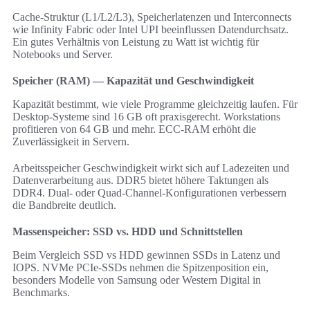
Cache-Struktur (L1/L2/L3), Speicherlatenzen und Interconnects
wie Infinity Fabric oder Intel UPI beeinflussen Datendurchsatz.
Ein gutes Verhältnis von Leistung zu Watt ist wichtig für
Notebooks und Server.
Speicher (RAM) — Kapazität und Geschwindigkeit
Kapazität bestimmt, wie viele Programme gleichzeitig laufen. Für
Desktop-Systeme sind 16 GB oft praxisgerecht. Workstations
profitieren von 64 GB und mehr. ECC-RAM erhöht die
Zuverlässigkeit in Servern.
Arbeitsspeicher Geschwindigkeit wirkt sich auf Ladezeiten und
Datenverarbeitung aus. DDR5 bietet höhere Taktungen als
DDR4. Dual- oder Quad-Channel-Konfigurationen verbessern
die Bandbreite deutlich.
Massenspeicher: SSD vs. HDD und Schnittstellen
Beim Vergleich SSD vs HDD gewinnen SSDs in Latenz und
IOPS. NVMe PCIe-SSDs nehmen die Spitzenposition ein,
besonders Modelle von Samsung oder Western Digital in
Benchmarks.