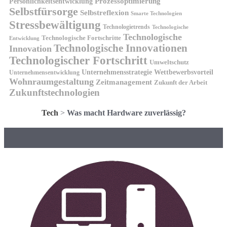
Prozessoptimierung
Persönlichkeitsentwicklung
Selbstfürsorge
Selbstreflexion
Smarte Technologien
Stressbewältigung
Technologietrends
Technologische
Technologische
Technologische Fortschritte
Entwicklung
Technologische Innovationen
Innovation
Technologischer Fortschritt
Umweltschutz
Unternehmensstrategie
Wettbewerbsvorteil
Unternehmensentwicklung
Wohnraumgestaltung
Zeitmanagement
Zukunft der Arbeit
Zukunftstechnologien
Tech
>
Was macht Hardware zuverlässig?