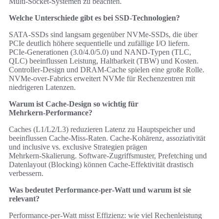
Multi‑Socket‑Systemen zu beachten.
Welche Unterschiede gibt es bei SSD‑Technologien?
SATA‑SSDs sind langsam gegenüber NVMe‑SSDs, die über
PCIe deutlich höhere sequentielle und zufällige I/O liefern.
PCIe‑Generationen (3.0/4.0/5.0) und NAND‑Typen (TLC,
QLC) beeinflussen Leistung, Haltbarkeit (TBW) und Kosten.
Controller‑Design und DRAM‑Cache spielen eine große Rolle.
NVMe‑over‑Fabrics erweitert NVMe für Rechenzentren mit
niedrigeren Latenzen.
Warum ist Cache‑Design so wichtig für
Mehrkern‑Performance?
Caches (L1/L2/L3) reduzieren Latenz zu Hauptspeicher und
beeinflussen Cache‑Miss‑Raten. Cache‑Kohärenz, assoziativität
und inclusive vs. exclusive Strategien prägen
Mehrkern‑Skalierung. Software‑Zugriffsmuster, Prefetching und
Datenlayout (Blocking) können Cache‑Effektivität drastisch
verbessern.
Was bedeutet Performance‑per‑Watt und warum ist sie
relevant?
Performance‑per‑Watt misst Effizienz: wie viel Rechenleistung