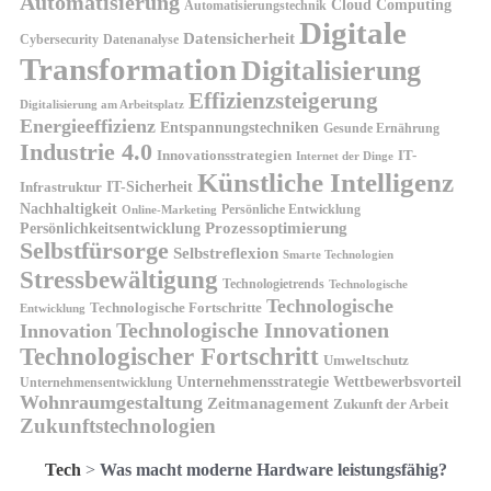
Automatisierung
Cloud Computing
Automatisierungstechnik
Digitale
Datensicherheit
Cybersecurity
Datenanalyse
Transformation
Digitalisierung
Effizienzsteigerung
Digitalisierung am Arbeitsplatz
Energieeffizienz
Entspannungstechniken
Gesunde Ernährung
Industrie 4.0
Innovationsstrategien
IT-
Internet der Dinge
Künstliche Intelligenz
IT-Sicherheit
Infrastruktur
Nachhaltigkeit
Persönliche Entwicklung
Online-Marketing
Prozessoptimierung
Persönlichkeitsentwicklung
Selbstfürsorge
Selbstreflexion
Smarte Technologien
Stressbewältigung
Technologietrends
Technologische
Technologische
Technologische Fortschritte
Entwicklung
Technologische Innovationen
Innovation
Technologischer Fortschritt
Umweltschutz
Unternehmensstrategie
Wettbewerbsvorteil
Unternehmensentwicklung
Wohnraumgestaltung
Zeitmanagement
Zukunft der Arbeit
Zukunftstechnologien
Tech
>
Was macht moderne Hardware leistungsfähig?