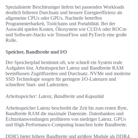
Spezialisierte Beschleuniger liefern bei passenden Workloads
deutlich höheren Durchsatz und bessere Energieeffizienz als
allgemeine CPUs oder GPUs. Nachteile betreffen
Programmierbarkeit, Toolchains und Portabilität. Bei der
Auswahl spielen Kosten, Ökosystem wie CUDA oder ROCm
und Software-Stacks wie TensorFlow und PyTorch eine große
Rolle.
Speicher, Bandbreite und I/O
Der Speicherpfad bestimmt oft, wie schnell ein System reale
Aufgaben löst. Arbeitsspeicher Latenz und Bandbreite RAM
beeinflussen Zugriffszeiten und Durchsatz. NVMe und moderne
SSD Technologie sorgen für geringere I/O-Latenzen und
schnellere Start- und Ladezeiten.
Arbeitsspeicher: Latenz, Bandbreite und Kapazität
Arbeitsspeicher Latenz beschreibt die Zeit bis zum ersten Byte,
Bandbreite RAM die maximale Datenrate. Datenbanken und
Echtzeitanwendungen profitieren von niedriger Latenz. GPUs
und High-Performance-Computing brauchen hohe Bandbreite.
DDR5 bietet höhere Bandbreite und größere Module als DDR4.