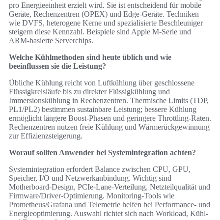
pro Energieeinheit erzielt wird. Sie ist entscheidend für mobile
Geräte, Rechenzentren (OPEX) und Edge‑Geräte. Techniken
wie DVFS, heterogene Kerne und spezialisierte Beschleuniger
steigern diese Kennzahl. Beispiele sind Apple M‑Serie und
ARM‑basierte Serverchips.
Welche Kühlmethoden sind heute üblich und wie
beeinflussen sie die Leistung?
Übliche Kühlung reicht von Luftkühlung über geschlossene
Flüssigkreisläufe bis zu direkter Flüssigkühlung und
Immersionskühlung in Rechenzentren. Thermische Limits (TDP,
PL1/PL2) bestimmen sustainbare Leistung; bessere Kühlung
ermöglicht längere Boost‑Phasen und geringere Throttling‑Raten.
Rechenzentren nutzen freie Kühlung und Wärmerückgewinnung
zur Effizienzsteigerung.
Worauf sollten Anwender bei Systemintegration achten?
Systemintegration erfordert Balance zwischen CPU, GPU,
Speicher, I/O und Netzwerkanbindung. Wichtig sind
Motherboard‑Design, PCIe‑Lane‑Verteilung, Netzteilqualität und
Firmware/Driver‑Optimierung. Monitoring‑Tools wie
Prometheus/Grafana und Telemetrie helfen bei Performance‑ und
Energieoptimierung. Auswahl richtet sich nach Workload, Kühl-