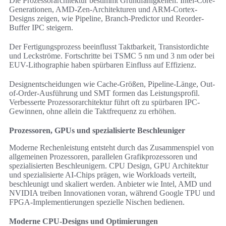
Die Prozessorarchitektur bestimmt Grundfähigkeiten. Intel-Core-
Generationen, AMD-Zen-Architekturen und ARM-Cortex-
Designs zeigen, wie Pipeline, Branch-Predictor und Reorder-
Buffer IPC steigern.
Der Fertigungsprozess beeinflusst Taktbarkeit, Transistordichte
und Leckströme. Fortschritte bei TSMC 5 nm und 3 nm oder bei
EUV-Lithographie haben spürbaren Einfluss auf Effizienz.
Designentscheidungen wie Cache-Größen, Pipeline-Länge, Out-
of-Order-Ausführung und SMT formen das Leistungsprofil.
Verbesserte Prozessorarchitektur führt oft zu spürbaren IPC-
Gewinnen, ohne allein die Taktfrequenz zu erhöhen.
Prozessoren, GPUs und spezialisierte Beschleuniger
Moderne Rechenleistung entsteht durch das Zusammenspiel von
allgemeinen Prozessoren, parallelen Grafikprozessoren und
spezialisierten Beschleunigern. CPU Design, GPU Architektur
und spezialisierte AI-Chips prägen, wie Workloads verteilt,
beschleunigt und skaliert werden. Anbieter wie Intel, AMD und
NVIDIA treiben Innovationen voran, während Google TPU und
FPGA-Implementierungen spezielle Nischen bedienen.
Moderne CPU-Designs und Optimierungen