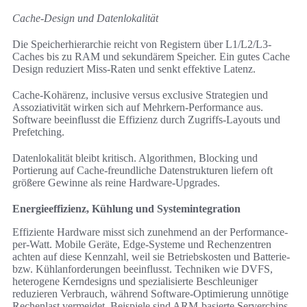
Cache-Design und Datenlokalität
Die Speicherhierarchie reicht von Registern über L1/L2/L3-
Caches bis zu RAM und sekundärem Speicher. Ein gutes Cache
Design reduziert Miss-Raten und senkt effektive Latenz.
Cache-Kohärenz, inclusive versus exclusive Strategien und
Assoziativität wirken sich auf Mehrkern-Performance aus.
Software beeinflusst die Effizienz durch Zugriffs-Layouts und
Prefetching.
Datenlokalität bleibt kritisch. Algorithmen, Blocking und
Portierung auf Cache-freundliche Datenstrukturen liefern oft
größere Gewinne als reine Hardware-Upgrades.
Energieeffizienz, Kühlung und Systemintegration
Effiziente Hardware misst sich zunehmend an der Performance-
per-Watt. Mobile Geräte, Edge-Systeme und Rechenzentren
achten auf diese Kennzahl, weil sie Betriebskosten und Batterie-
bzw. Kühlanforderungen beeinflusst. Techniken wie DVFS,
heterogene Kerndesigns und spezialisierte Beschleuniger
reduzieren Verbrauch, während Software-Optimierung unnötige
Rechenlast vermeidet. Beispiele sind ARM-basierte Serverchips