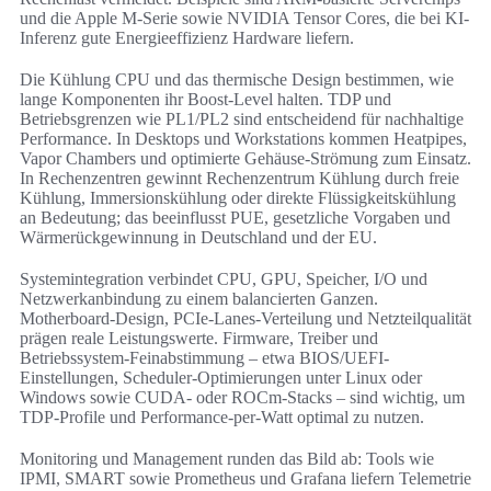
und die Apple M-Serie sowie NVIDIA Tensor Cores, die bei KI-
Inferenz gute Energieeffizienz Hardware liefern.
Die Kühlung CPU und das thermische Design bestimmen, wie
lange Komponenten ihr Boost-Level halten. TDP und
Betriebsgrenzen wie PL1/PL2 sind entscheidend für nachhaltige
Performance. In Desktops und Workstations kommen Heatpipes,
Vapor Chambers und optimierte Gehäuse-Strömung zum Einsatz.
In Rechenzentren gewinnt Rechenzentrum Kühlung durch freie
Kühlung, Immersionskühlung oder direkte Flüssigkeitskühlung
an Bedeutung; das beeinflusst PUE, gesetzliche Vorgaben und
Wärmerückgewinnung in Deutschland und der EU.
Systemintegration verbindet CPU, GPU, Speicher, I/O und
Netzwerkanbindung zu einem balancierten Ganzen.
Motherboard-Design, PCIe-Lanes-Verteilung und Netzteilqualität
prägen reale Leistungswerte. Firmware, Treiber und
Betriebssystem-Feinabstimmung – etwa BIOS/UEFI-
Einstellungen, Scheduler-Optimierungen unter Linux oder
Windows sowie CUDA- oder ROCm-Stacks – sind wichtig, um
TDP-Profile und Performance-per-Watt optimal zu nutzen.
Monitoring und Management runden das Bild ab: Tools wie
IPMI, SMART sowie Prometheus und Grafana liefern Telemetrie