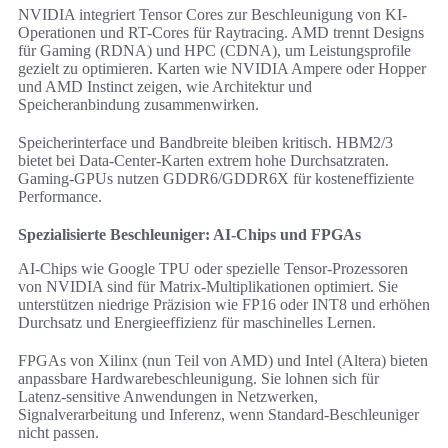
NVIDIA integriert Tensor Cores zur Beschleunigung von KI-
Operationen und RT-Cores für Raytracing. AMD trennt Designs
für Gaming (RDNA) und HPC (CDNA), um Leistungsprofile
gezielt zu optimieren. Karten wie NVIDIA Ampere oder Hopper
und AMD Instinct zeigen, wie Architektur und
Speicheranbindung zusammenwirken.
Speicherinterface und Bandbreite bleiben kritisch. HBM2/3
bietet bei Data-Center-Karten extrem hohe Durchsatzraten.
Gaming-GPUs nutzen GDDR6/GDDR6X für kosteneffiziente
Performance.
Spezialisierte Beschleuniger: AI-Chips und FPGAs
AI-Chips wie Google TPU oder spezielle Tensor-Prozessoren
von NVIDIA sind für Matrix-Multiplikationen optimiert. Sie
unterstützen niedrige Präzision wie FP16 oder INT8 und erhöhen
Durchsatz und Energieeffizienz für maschinelles Lernen.
FPGAs von Xilinx (nun Teil von AMD) und Intel (Altera) bieten
anpassbare Hardwarebeschleunigung. Sie lohnen sich für
Latenz-sensitive Anwendungen in Netzwerken,
Signalverarbeitung und Inferenz, wenn Standard-Beschleuniger
nicht passen.