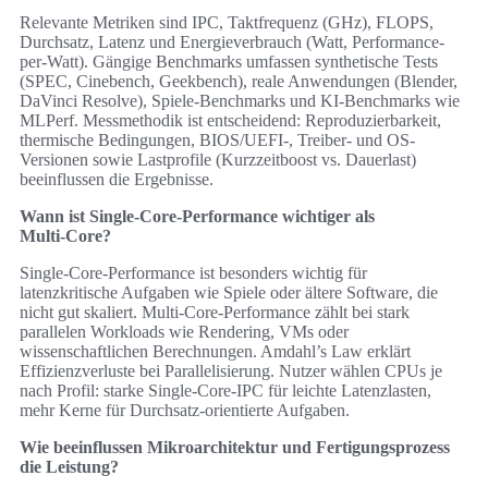
Relevante Metriken sind IPC, Taktfrequenz (GHz), FLOPS,
Durchsatz, Latenz und Energieverbrauch (Watt, Performance-
per-Watt). Gängige Benchmarks umfassen synthetische Tests
(SPEC, Cinebench, Geekbench), reale Anwendungen (Blender,
DaVinci Resolve), Spiele-Benchmarks und KI-Benchmarks wie
MLPerf. Messmethodik ist entscheidend: Reproduzierbarkeit,
thermische Bedingungen, BIOS/UEFI-, Treiber- und OS-
Versionen sowie Lastprofile (Kurzzeitboost vs. Dauerlast)
beeinflussen die Ergebnisse.
Wann ist Single‑Core‑Performance wichtiger als
Multi‑Core?
Single‑Core-Performance ist besonders wichtig für
latenzkritische Aufgaben wie Spiele oder ältere Software, die
nicht gut skaliert. Multi‑Core-Performance zählt bei stark
parallelen Workloads wie Rendering, VMs oder
wissenschaftlichen Berechnungen. Amdahl’s Law erklärt
Effizienzverluste bei Parallelisierung. Nutzer wählen CPUs je
nach Profil: starke Single‑Core-IPC für leichte Latenzlasten,
mehr Kerne für Durchsatz-orientierte Aufgaben.
Wie beeinflussen Mikroarchitektur und Fertigungsprozess
die Leistung?