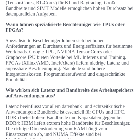
(Tensor‑Cores, RT‑Cores) für KI und Raytracing. Große
Bandbreite und SIMT‑Modelle ermöglichen hohen Durchsatz bei
datenparallelen Aufgaben.
Wann lohnen spezialisierte Beschleuniger wie TPUs oder
FPGAs?
Spezialisierte Beschleuniger lohnen sich bei hohen
Anforderungen an Durchsatz und Energieeffizienz für bestimmte
Workloads. Google TPU, NVIDIA Tensor Cores oder
Graphcore IPU bieten Vorteile bei ML-Inferenz und Training.
FPGAs (Xilinx/AMD, Intel/Altera) liefern niedrige Latenz und
anpassbare Beschleunigung. Nachteile sind höhere
Integrationskosten, Programmieraufwand und eingeschränkte
Portabilität.
Wie wirken sich Latenz und Bandbreite des Arbeitsspeichers
auf Anwendungen aus?
Latenz beeinflusst vor allem datenbank- und echtzeitkritische
Anwendungen; Bandbreite ist essenziell für GPUs und HPC.
DDR5 bietet höhere Bandbreite und Kapazitäten gegenüber
DDR4; HBM liefert extrem hohe Bandbreite für Beschleuniger.
Die richtige Dimensionierung von RAM hängt vom
Einsatzszenario ab, und NUMA‑Effekte sind bei