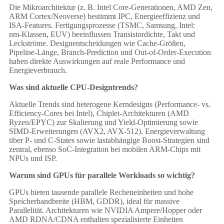
Die Mikroarchitektur (z. B. Intel Core‑Generationen, AMD Zen,
ARM Cortex/Neoverse) bestimmt IPC, Energieeffizienz und
ISA‑Features. Fertigungsprozesse (TSMC, Samsung, Intel:
nm‑Klassen, EUV) beeinflussen Transistordichte, Takt und
Leckströme. Designentscheidungen wie Cache‑Größen,
Pipeline‑Länge, Branch‑Prediction und Out‑of‑Order‑Execution
haben direkte Auswirkungen auf reale Performance und
Energieverbrauch.
Was sind aktuelle CPU‑Designtrends?
Aktuelle Trends sind heterogene Kerndesigns (Performance‑ vs.
Efficiency‑Cores bei Intel), Chiplet‑Architekturen (AMD
Ryzen/EPYC) zur Skalierung und Yield‑Optimierung sowie
SIMD‑Erweiterungen (AVX2, AVX‑512). Energieverwaltung
über P‑ und C‑States sowie lastabhängige Boost‑Strategien sind
zentral, ebenso SoC‑Integration bei mobilen ARM‑Chips mit
NPUs und ISP.
Warum sind GPUs für parallele Workloads so wichtig?
GPUs bieten tausende parallele Recheneinheiten und hohe
Speicherbandbreite (HBM, GDDR), ideal für massive
Parallelität. Architekturen wie NVIDIA Ampere/Hopper oder
AMD RDNA/CDNA enthalten spezialisierte Einheiten