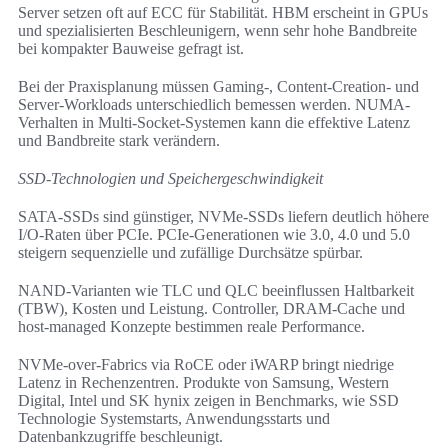
Server setzen oft auf ECC für Stabilität. HBM erscheint in GPUs
und spezialisierten Beschleunigern, wenn sehr hohe Bandbreite
bei kompakter Bauweise gefragt ist.
Bei der Praxisplanung müssen Gaming-, Content-Creation- und
Server-Workloads unterschiedlich bemessen werden. NUMA-
Verhalten in Multi-Socket-Systemen kann die effektive Latenz
und Bandbreite stark verändern.
SSD-Technologien und Speichergeschwindigkeit
SATA-SSDs sind günstiger, NVMe-SSDs liefern deutlich höhere
I/O-Raten über PCIe. PCIe-Generationen wie 3.0, 4.0 und 5.0
steigern sequenzielle und zufällige Durchsätze spürbar.
NAND-Varianten wie TLC und QLC beeinflussen Haltbarkeit
(TBW), Kosten und Leistung. Controller, DRAM-Cache und
host-managed Konzepte bestimmen reale Performance.
NVMe-over-Fabrics via RoCE oder iWARP bringt niedrige
Latenz in Rechenzentren. Produkte von Samsung, Western
Digital, Intel und SK hynix zeigen in Benchmarks, wie SSD
Technologie Systemstarts, Anwendungsstarts und
Datenbankzugriffe beschleunigt.