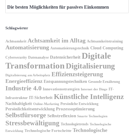
Die besten Möglichkeiten für passives Einkommen
Schlagwörter
Achtsamkeit im Alltag
Achtsamkeit
Achtsamkeitstraining
Automatisierung
Cloud Computing
Automatisierungstechnik
Digitale
Datensicherheit
Cybersecurity
Datenanalyse
Transformation
Digitalisierung
Effizienzsteigerung
Digitalisierung am Arbeitsplatz
Energieeffizienz
Entspannungstechniken
Gesunde Ernährung
Industrie 4.0
Innovationsstrategien
IT-
Internet der Dinge
Künstliche Intelligenz
IT-Sicherheit
Infrastruktur
Nachhaltigkeit
Persönliche Entwicklung
Online-Marketing
Prozessoptimierung
Persönlichkeitsentwicklung
Selbstfürsorge
Selbstreflexion
Smarte Technologien
Stressbewältigung
Technologietrends
Technologische
Technologische
Technologische Fortschritte
Entwicklung