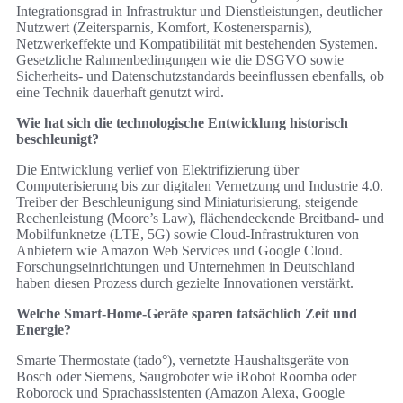
Integrationsgrad in Infrastruktur und Dienstleistungen, deutlicher
Nutzwert (Zeitersparnis, Komfort, Kostenersparnis),
Netzwerkeffekte und Kompatibilität mit bestehenden Systemen.
Gesetzliche Rahmenbedingungen wie die DSGVO sowie
Sicherheits‑ und Datenschutzstandards beeinflussen ebenfalls, ob
eine Technik dauerhaft genutzt wird.
Wie hat sich die technologische Entwicklung historisch
beschleunigt?
Die Entwicklung verlief von Elektrifizierung über
Computerisierung bis zur digitalen Vernetzung und Industrie 4.0.
Treiber der Beschleunigung sind Miniaturisierung, steigende
Rechenleistung (Moore’s Law), flächendeckende Breitband‑ und
Mobilfunknetze (LTE, 5G) sowie Cloud‑Infrastrukturen von
Anbietern wie Amazon Web Services und Google Cloud.
Forschungseinrichtungen und Unternehmen in Deutschland
haben diesen Prozess durch gezielte Innovationen verstärkt.
Welche Smart‑Home‑Geräte sparen tatsächlich Zeit und
Energie?
Smarte Thermostate (tado°), vernetzte Haushaltsgeräte von
Bosch oder Siemens, Saugroboter wie iRobot Roomba oder
Roborock und Sprachassistenten (Amazon Alexa, Google