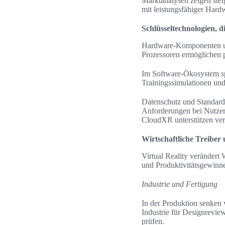
Marktanalysen zeigen ste
mit leistungsfähiger Har
Schlüsseltechnologien, d
Hardware-Komponenten umf
Prozessoren ermöglichen p
Im Software-Ökosystem sp
Trainingssimulationen un
Datenschutz und Standard
Anforderungen bei Nutze
CloudXR unterstützen vert
Wirtschaftliche Treiber
Virtual Reality verändert
und Produktivitätsgewinne
Industrie und Fertigung
In der Produktion senken
Industrie für Designrevi
prüfen.