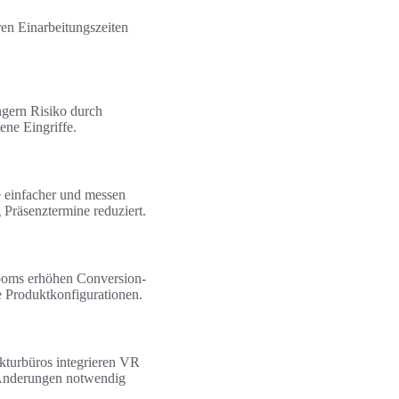
ren Einarbeitungszeiten
ngern Risiko durch
ene Eingriffe.
e einfacher und messen
 Präsenztermine reduziert.
rooms erhöhen Conversion-
e Produktkonfigurationen.
kturbüros integrieren VR
 Änderungen notwendig