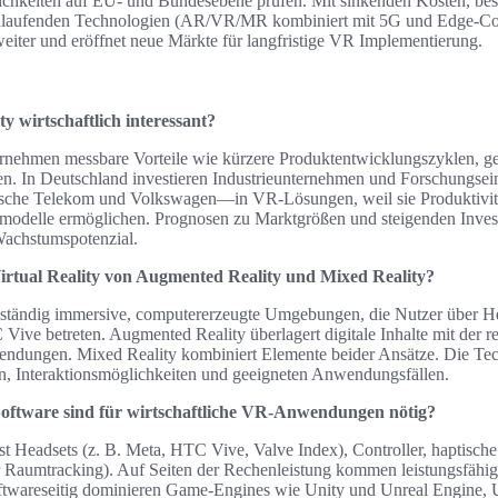
chkeiten auf EU- und Bundesebene prüfen. Mit sinkenden Kosten, bess
nlaufenden Technologien (AR/VR/MR kombiniert mit 5G und Edge-Com
weiter und eröffnet neue Märkte für langfristige VR Implementierung.
y wirtschaftlich interessant?
ternehmen messbare Vorteile wie kürzere Produktentwicklungszyklen, g
gen. In Deutschland investieren Industrieunternehmen und Forschungs
utsche Telekom und Volkswagen—in VR-Lösungen, weil sie Produktivitä
smodelle ermöglichen. Prognosen zu Marktgrößen und steigenden Invest
Wachstumspotenzial.
Virtual Reality von Augmented Reality und Mixed Reality?
vollständig immersive, computererzeugte Umgebungen, die Nutzer über
ive betreten. Augmented Reality überlagert digitale Inhalte mit der re
dungen. Mixed Reality kombiniert Elemente beider Ansätze. Die Tec
n, Interaktionsmöglichkeiten und geeigneten Anwendungsfällen.
ftware sind für wirtschaftliche VR-Anwendungen nötig?
 Headsets (z. B. Meta, HTC Vive, Valve Index), Controller, haptische
r Raumtracking). Auf Seiten der Rechenleistung kommen leistungsfähi
ftwareseitig dominieren Game-Engines wie Unity und Unreal Engine,