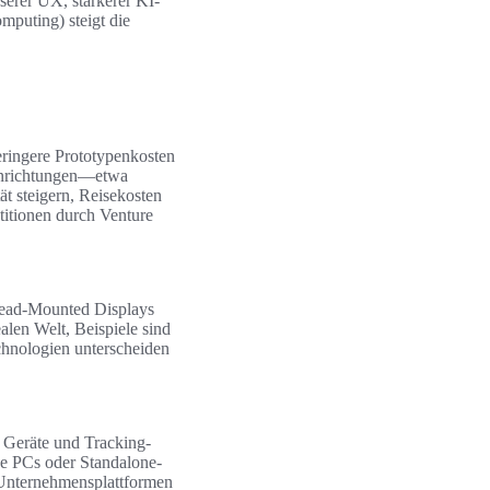
erer UX, stärkerer KI-
puting) steigt die
eringere Prototypenkosten
einrichtungen—etwa
t steigern, Reisekosten
itionen durch Venture
 Head-Mounted Displays
alen Welt, Beispiele sind
hnologien unterscheiden
 Geräte und Tracking-
ge PCs oder Standalone-
 Unternehmensplattformen