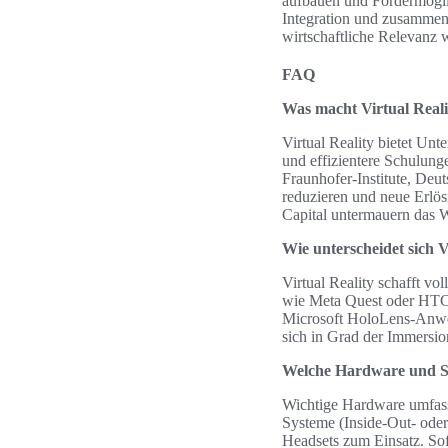
aufbauen und Fördermögli
Integration und zusamme
wirtschaftliche Relevanz 
FAQ
Was macht Virtual Realit
Virtual Reality bietet Un
und effizientere Schulun
Fraunhofer-Institute, De
reduzieren und neue Erlö
Capital untermauern das 
Wie unterscheidet sich 
Virtual Reality schafft 
wie Meta Quest oder HTC V
Microsoft HoloLens-Anwen
sich in Grad der Immersio
Welche Hardware und So
Wichtige Hardware umfasst
Systeme (Inside-Out- ode
Headsets zum Einsatz. So