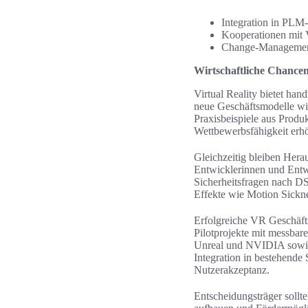
Integration in PLM
Kooperationen mit 
Change-Management 
Wirtschaftliche Chance
Virtual Reality bietet ha
neue Geschäftsmodelle wi
Praxisbeispiele aus Produ
Wettbewerbsfähigkeit er
Gleichzeitig bleiben Hera
Entwicklerinnen und Entwi
Sicherheitsfragen nach D
Effekte wie Motion Sickne
Erfolgreiche VR Geschäfts
Pilotprojekte mit messbar
Unreal und NVIDIA sowie 
Integration in bestehend
Nutzerakzeptanz.
Entscheidungsträger sollt