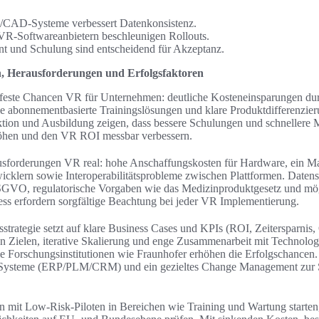
-/CAD-Systeme verbessert Datenkonsistenz.
VR-Softwareanbietern beschleunigen Rollouts.
und Schulung sind entscheidend für Akzeptanz.
n, Herausforderungen und Erfolgsfaktoren
ndfeste Chancen VR für Unternehmen: deutliche Kosteneinsparungen durc
e abonnementbasierte Trainingslösungen und klare Produktdifferenzie
ktion und Ausbildung zeigen, dass bessere Schulungen und schnellere 
höhen und den VR ROI messbar verbessern.
usforderungen VR real: hohe Anschaffungskosten für Hardware, ein Man
cklern sowie Interoperabilitätsprobleme zwischen Plattformen. Daten
SGVO, regulatorische Vorgaben wie das Medizinproduktgesetz und mög
ss erfordern sorgfältige Beachtung bei jeder VR Implementierung.
strategie setzt auf klare Business Cases und KPIs (ROI, Zeitersparnis,
en Zielen, iterative Skalierung und enge Zusammenarbeit mit Technolog
Forschungsinstitutionen wie Fraunhofer erhöhen die Erfolgschancen. 
e Systeme (ERP/PLM/CRM) und ein gezieltes Change Management zur 
en mit Low-Risk-Piloten in Bereichen wie Training und Wartung starte