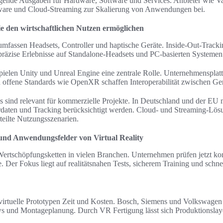
igende Ausgaben für Hardware, Software und Services. Anbieter wie 
dware und Cloud-Streaming zur Skalierung von Anwendungen bei.
ie den wirtschaftlichen Nutzen ermöglichen
assen Headsets, Controller und haptische Geräte. Inside-Out-Trackin
räzise Erlebnisse auf Standalone-Headsets und PC-basierten Systemen
ielen Unity und Unreal Engine eine zentrale Rolle. Unternehmensplat
d offene Standards wie OpenXR schaffen Interoperabilität zwischen 
s sind relevant für kommerzielle Projekte. In Deutschland und der 
rdaten und Tracking berücksichtigt werden. Cloud- und Streaming-L
eilte Nutzungsszenarien.
 und Anwendungsfelder von Virtual Reality
 Wertschöpfungsketten in vielen Branchen. Unternehmen prüfen jetzt ko
. Der Fokus liegt auf realitätsnahen Tests, sicherem Training und schn
 virtuelle Prototypen Zeit und Kosten. Bosch, Siemens und Volkswagen
ews und Montageplanung. Durch VR Fertigung lässt sich Produktionsl