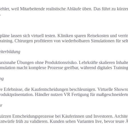
hler, weil Mitarbeitende realistische Abläufe üben. Das führt zu kürze
.
läne lassen sich virtuell testen. Kliniken sparen Reisekosten und verri
 Training. Chirurgen profitieren von wiederholbaren Simulationen für selt
iterbildung
axisnahe Übungen ohne Produktionsrisiko. Lehrkräfte skalieren Inhalt
imulation macht komplexe Prozesse greifbar, während digitales Training
ng
e Erlebnisse, die Kaufentscheidungen beschleunigen. Virtuelle Show
Produktpräsentation. Händler nutzen VR Fertigung für maßgeschneidert
ur
kürzen Entscheidungsprozesse bei Käuferinnen und Investoren. Archite
würfe früh zu validieren. Kunden sehen Varianten live, bevor teure