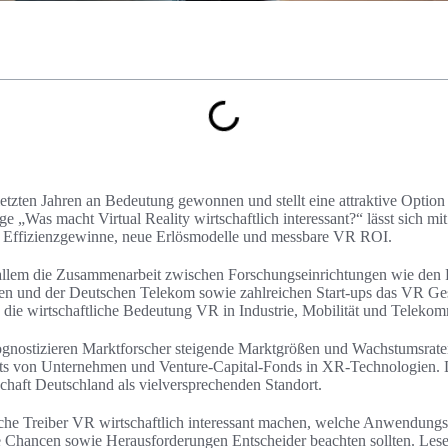
 letzten Jahren an Bedeutung gewonnen und stellt eine attraktive Option
e „Was macht Virtual Reality wirtschaftlich interessant?“ lässt sich m
 Effizienzgewinne, neue Erlösmodelle und messbare VR ROI.
 allem die Zusammenarbeit zwischen Forschungseinrichtungen wie den F
 und der Deutschen Telekom sowie zahlreichen Start-ups das VR Gesc
 die wirtschaftliche Bedeutung VR in Industrie, Mobilität und Teleko
ognostizieren Marktforscher steigende Marktgrößen und Wachstumsrat
ts von Unternehmen und Venture-Capital-Fonds in XR-Technologien. D
schaft Deutschland als vielversprechenden Standort.
elche Treiber VR wirtschaftlich interessant machen, welche Anwendungs
 Chancen sowie Herausforderungen Entscheider beachten sollten. Lese