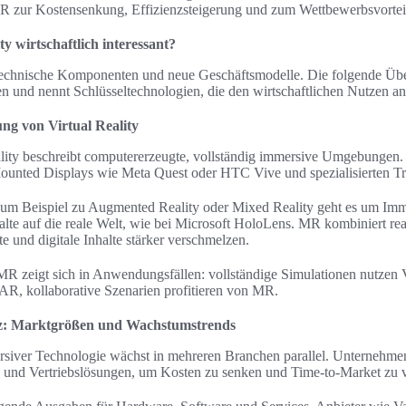
R zur Kostensenkung, Effizienzsteigerung und zum Wettbewerbsvortei
y wirtschaftlich interessant?
 technische Komponenten und neue Geschäftsmodelle. Die folgende Übers
en und nennt Schlüsseltechnologien, die den wirtschaftlichen Nutzen an
ng von Virtual Reality
ality beschreibt computererzeugte, vollständig immersive Umgebungen.
nted Displays wie Meta Quest oder HTC Vive und spezialisierten T
m Beispiel zu Augmented Reality oder Mixed Reality geht es um Imme
alte auf die reale Welt, wie bei Microsoft HoloLens. MR kombiniert rea
 und digitale Inhalte stärker verschmelzen.
 zeigt sich in Anwendungsfällen: vollständige Simulationen nutzen VR
R, kollaborative Szenarien profitieren von MR.
nz: Marktgrößen und Wachstumstrends
siver Technologie wächst in mehreren Branchen parallel. Unternehmen 
 und Vertriebslösungen, um Kosten zu senken und Time-to-Market zu 