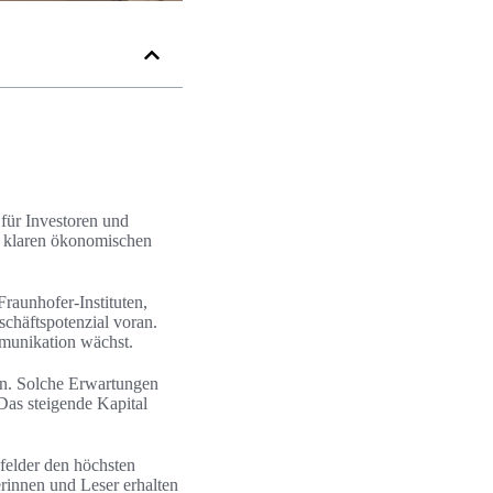
 für Investoren und
it klaren ökonomischen
raunhofer-Instituten,
häftspotenzial voran.
mmunikation wächst.
en. Solche Erwartungen
as steigende Kapital
felder den höchsten
rinnen und Leser erhalten