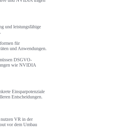
Valve und NVIDIA tragen
g und leistungsfähige
.
tformen für
Geräten und Anwendungen.
EU müssen DSGVO-
ösungen wie NVIDIA
nkrete Einsparpotenziale
elleren Entscheidungen.
 nutzen VR in der
ayout vor dem Umbau