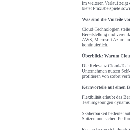
Im weiteren Verlauf zeig
bietet Praxisbeispiele s
Was sind die Vorteile v
Cloud-Technologien stellen
Bereitstellung und verein
AWS, Microsoft Azure und
kontinuierlich.
Überblick: Warum Cloud
Die Relevanz Cloud-Techno
Unternehmen nutzen Self-S
profitieren von sofort v
Kernvorteile auf einen Bl
Flexibilität erlaubt das 
Testumgebungen dynamisch
Skalierbarkeit bedeutet a
Spitzen und sichert Perf
Kosten lassen sich durc