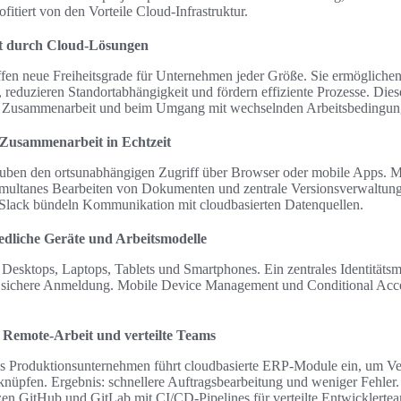
fitiert von den Vorteile Cloud-Infrastruktur.
tät durch Cloud-Lösungen
en neue Freiheitsgrade für Unternehmen jeder Größe. Sie ermöglichen 
duzieren Standortabhängigkeit und fördern effiziente Prozesse. Diese
en Zusammenarbeit und beim Umgang mit wechselnden Arbeitsbedingun
 Zusammenarbeit in Echtzeit
ben den ortsunabhängigen Zugriff über Browser oder mobile Apps. M
imultanes Bearbeiten von Dokumenten und zentrale Versionsverwaltung
lack bündeln Kommunikation mit cloudbasierten Datenquellen.
edliche Geräte und Arbeitsmodelle
 Desktops, Laptops, Tablets und Smartphones. Ein zentrales Identität
ür sichere Anmeldung. Mobile Device Management und Conditional Acces
: Remote-Arbeit und verteilte Teams
es Produktionsunternehmen führt cloudbasierte ERP-Module ein, um Ve
nüpfen. Ergebnis: schnellere Auftragsbearbeitung und weniger Fehler.
tzen GitHub und GitLab mit CI/CD-Pipelines für verteilte Entwicklertea