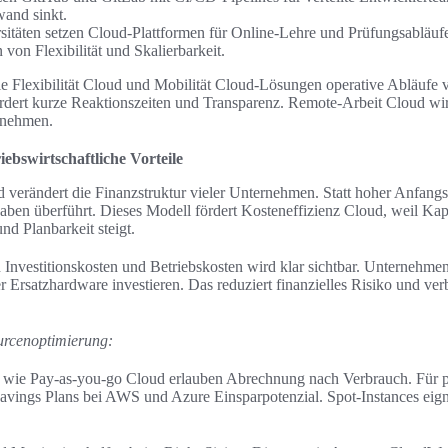
wand sinkt.
itäten setzen Cloud-Plattformen für Online-Lehre und Prüfungsabläuf
 von Flexibilität und Skalierbarkeit.
ie Flexibilität Cloud und Mobilität Cloud-Lösungen operative Abläufe 
dert kurze Reaktionszeiten und Transparenz. Remote-Arbeit Cloud wir
rnehmen.
iebswirtschaftliche Vorteile
d verändert die Finanzstruktur vieler Unternehmen. Statt hoher Anfangs
ben überführt. Dieses Modell fördert Kosteneffizienz Cloud, weil Kap
nd Planbarkeit steigt.
Investitionskosten und Betriebskosten wird klar sichtbar. Unternehmen
 Ersatzhardware investieren. Das reduziert finanzielles Risiko und ver
urcenoptimierung:
 wie Pay-as-you-go Cloud erlauben Abrechnung nach Verbrauch. Für p
avings Plans bei AWS und Azure Einsparpotenzial. Spot-Instances eign