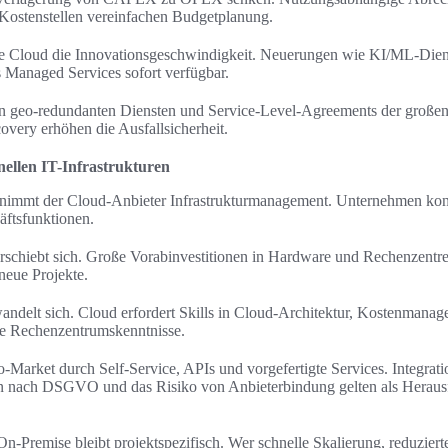
 Kostenstellen vereinfachen Budgetplanung.
die Cloud die Innovationsgeschwindigkeit. Neuerungen wie KI/ML-Dien
ls Managed Services sofort verfügbar.
von geo-redundanten Diensten und Service-Level-Agreements der große
very erhöhen die Ausfallsicherheit.
nellen IT-Infrastrukturen
nimmt der Cloud-Anbieter Infrastrukturmanagement. Unternehmen konz
ftsfunktionen.
verschiebt sich. Große Vorabinvestitionen in Hardware und Rechenzentre
neue Projekte.
andelt sich. Cloud erfordert Skills in Cloud-Architektur, Kostenman
he Rechenzentrumskenntnisse.
o-Market durch Self-Service, APIs und vorgefertigte Services. Integra
n nach DSGVO und das Risiko von Anbieterbindung gelten als Herau
Premise bleibt projektspezifisch. Wer schnelle Skalierung, reduzierte