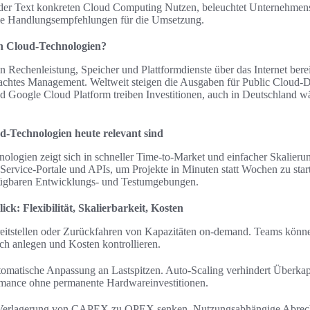
t der Text konkreten Cloud Computing Nutzen, beleuchtet Unternehmen
owie Handlungsempfehlungen für die Umsetzung.
on Cloud-Technologien?
 Rechenleistung, Speicher und Plattformdienste über das Internet berei
fachtes Management. Weltweit steigen die Ausgaben für Public Cloud-D
 Google Cloud Platform treiben Investitionen, auch in Deutschland 
-Technologien heute relevant sind
logien zeigt sich in schneller Time-to-Market und einfacher Skalieru
ervice-Portale und APIs, um Projekte in Minuten statt Wochen zu star
erfügbaren Entwicklungs- und Testumgebungen.
ick: Flexibilität, Skalierbarkeit, Kosten
Bereitstellen oder Zurückfahren von Kapazitäten on-demand. Teams kön
 anlegen und Kosten kontrollieren.
utomatische Anpassung an Lastspitzen. Auto-Scaling verhindert Überkapa
ormance ohne permanente Hardwareinvestitionen.
h Verlagerung von CAPEX zu OPEX senken. Nutzungsabhängige Abrec