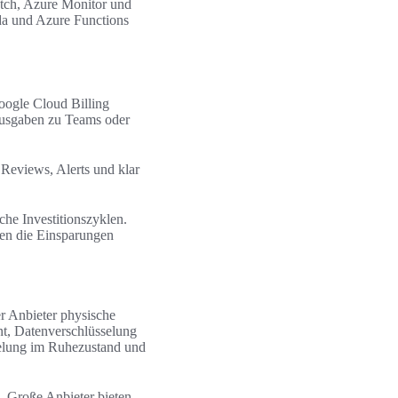
tch, Azure Monitor und
a und Azure Functions
ogle Cloud Billing
Ausgaben zu Teams oder
Reviews, Alerts und klar
che Investitionszyklen.
en die Einsparungen
er Anbieter physische
nt, Datenverschlüsselung
selung im Ruhezustand und
. Große Anbieter bieten