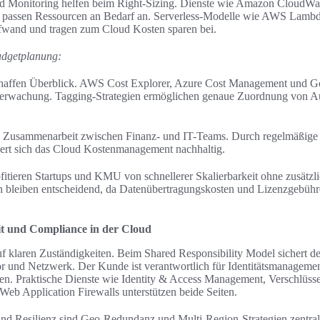
d Monitoring helfen beim Right-Sizing. Dienste wie Amazon CloudWa
 passen Ressourcen an Bedarf an. Serverless-Modelle wie AWS Lambd
fwand und tragen zum Cloud Kosten sparen bei.
udgetplanung:
haffen Überblick. AWS Cost Explorer, Azure Cost Management und Go
berwachung. Tagging-Strategien ermöglichen genaue Zuordnung von 
n Zusammenarbeit zwischen Finanz- und IT-Teams. Durch regelmäßige 
sert sich das Cloud Kostenmanagement nachhaltig.
fitieren Startups und KMU von schnellerer Skalierbarkeit ohne zusätzli
n bleiben entscheidend, da Datenübertragungskosten und Lizenzgebühr
it und Compliance in der Cloud
uf klaren Zuständigkeiten. Beim Shared Responsibility Model sichert d
r und Netzwerk. Der Kunde ist verantwortlich für Identitätsmanageme
nen. Praktische Dienste wie Identity & Access Management, Verschlüs
Web Application Firewalls unterstützen beide Seiten.
nd Resilienz sind Geo-Redundanz und Multi-Region-Strategien zentral