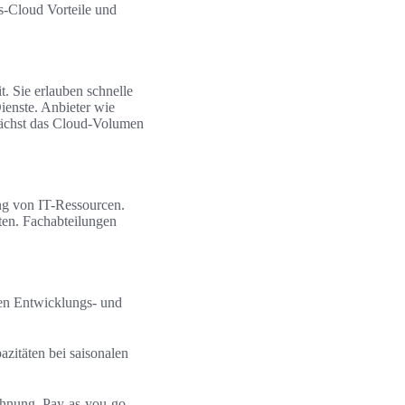
s-Cloud Vorteile und
t. Sie erlauben schnelle
ienste. Anbieter wie
wächst das Cloud-Volumen
ng von IT-Ressourcen.
ten. Fachabteilungen
nen Entwicklungs- und
zitäten bei saisonalen
hnung, Pay-as-you-go-