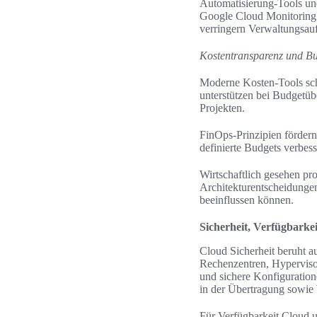
Automatisierung-Tools un
Google Cloud Monitoring
verringern Verwaltungsau
Kostentransparenz und B
Moderne Kosten-Tools sc
unterstützen bei Budgetü
Projekten.
FinOps-Prinzipien förder
definierte Budgets verbes
Wirtschaftlich gesehen pro
Architekturentscheidunge
beeinflussen können.
Sicherheit, Verfügbarke
Cloud Sicherheit beruht a
Rechenzentren, Hyperviso
und sichere Konfiguratio
in der Übertragung sowie 
Für Verfügbarkeit Cloud u