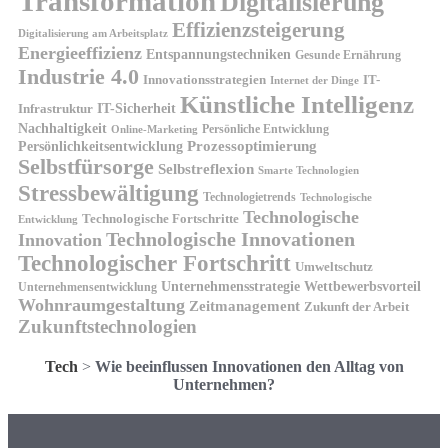
Transformation
Digitalisierung
Effizienzsteigerung
Digitalisierung am Arbeitsplatz
Energieeffizienz
Entspannungstechniken
Gesunde Ernährung
Industrie 4.0
Innovationsstrategien
IT-
Internet der Dinge
Künstliche Intelligenz
IT-Sicherheit
Infrastruktur
Nachhaltigkeit
Persönliche Entwicklung
Online-Marketing
Prozessoptimierung
Persönlichkeitsentwicklung
Selbstfürsorge
Selbstreflexion
Smarte Technologien
Stressbewältigung
Technologietrends
Technologische
Technologische
Technologische Fortschritte
Entwicklung
Technologische Innovationen
Innovation
Technologischer Fortschritt
Umweltschutz
Unternehmensstrategie
Wettbewerbsvorteil
Unternehmensentwicklung
Wohnraumgestaltung
Zeitmanagement
Zukunft der Arbeit
Zukunftstechnologien
Tech
>
Wie beeinflussen Innovationen den Alltag von
Unternehmen?