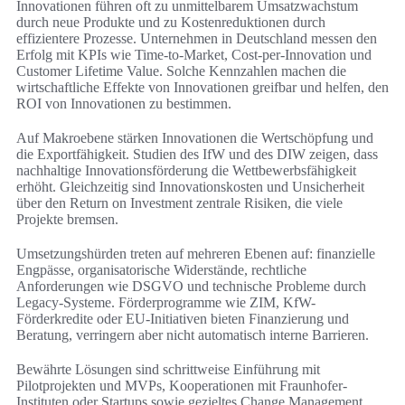
Innovationen führen oft zu unmittelbarem Umsatzwachstum
durch neue Produkte und zu Kostenreduktionen durch
effizientere Prozesse. Unternehmen in Deutschland messen den
Erfolg mit KPIs wie Time-to-Market, Cost-per-Innovation und
Customer Lifetime Value. Solche Kennzahlen machen die
wirtschaftliche Effekte von Innovationen greifbar und helfen, den
ROI von Innovationen zu bestimmen.
Auf Makroebene stärken Innovationen die Wertschöpfung und
die Exportfähigkeit. Studien des IfW und des DIW zeigen, dass
nachhaltige Innovationsförderung die Wettbewerbsfähigkeit
erhöht. Gleichzeitig sind Innovationskosten und Unsicherheit
über den Return on Investment zentrale Risiken, die viele
Projekte bremsen.
Umsetzungshürden treten auf mehreren Ebenen auf: finanzielle
Engpässe, organisatorische Widerstände, rechtliche
Anforderungen wie DSGVO und technische Probleme durch
Legacy-Systeme. Förderprogramme wie ZIM, KfW-
Förderkredite oder EU-Initiativen bieten Finanzierung und
Beratung, verringern aber nicht automatisch interne Barrieren.
Bewährte Lösungen sind schrittweise Einführung mit
Pilotprojekten und MVPs, Kooperationen mit Fraunhofer-
Instituten oder Startups sowie gezieltes Change Management.