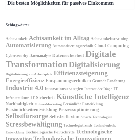
Die besten Möglichkeiten für passives Einkommen
Schlagwörter
Achtsamkeit im Alltag
Achtsamkeit
Achtsamkeitstraining
Automatisierung
Cloud Computing
Automatisierungstechnik
Digitale
Datensicherheit
Cybersecurity
Datenanalyse
Transformation
Digitalisierung
Effizienzsteigerung
Digitalisierung am Arbeitsplatz
Energieeffizienz
Entspannungstechniken
Gesunde Ernährung
Industrie 4.0
Innovationsstrategien
IT-
Internet der Dinge
Künstliche Intelligenz
IT-Sicherheit
Infrastruktur
Nachhaltigkeit
Persönliche Entwicklung
Online-Marketing
Prozessoptimierung
Persönlichkeitsentwicklung
Selbstfürsorge
Selbstreflexion
Smarte Technologien
Stressbewältigung
Technologietrends
Technologische
Technologische
Technologische Fortschritte
Entwicklung
Technologische Innovationen
Innovation