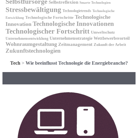
Selbstfürsorge
Selbstreflexion
Smarte Technologien
Stressbewältigung
Technologietrends
Technologische
Technologische
Technologische Fortschritte
Entwicklung
Technologische Innovationen
Innovation
Technologischer Fortschritt
Umweltschutz
Unternehmensstrategie
Wettbewerbsvorteil
Unternehmensentwicklung
Wohnraumgestaltung
Zeitmanagement
Zukunft der Arbeit
Zukunftstechnologien
Tech
>
Wie beeinflusst Technologie die Energiebranche?