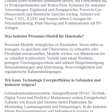
Lithium-Ionen-Batterien dominieren derzeit, mit Fortschritten hin
zu Festkörperbatterien und Redox-Flow-Systemen für stationäre
Anwendungen. Ergänzend sind Pumpspeicher, Power-to-Gas
(Wasserstoff) und thermische Speicher wichtig. Anbieter wie
Tesla, CATL, E3/DC und Sonnen liefern Lösungen für
Netzstabilisierung, Peak-Shaving und Kombinationen mit PV-
Anlagen.
Was bedeutet Prosumer-Modell für Haushalte?
Prosumer-Modelle ermöglichen es Haushalten, Strom selbst zu
erzeugen, zu speichern und Überschüsse zu verkaufen oder
Flexibilität bereitzustellen. Modelle reichen von Mieterstrom bis
zu virtuellen Kraftwerken. Vorteile sind lokale Resilienz,
geringere Übertragungsverluste und stärkere Bürgerbeteiligung.
Herausforderungen sind Abrechnung, Netzverträglichkeit und
regulatorische Rahmenbedingungen.
Wie kann Technologie Energieeffizienz in Gebäuden und
Industrie steigern?
Gebäudeautomationssysteme, energieeffiziente HVAC-Technik,
Digital Twins und Predictive Maintenance senken Energiebedarf.
Anbieter wie Bosch und Siemens bieten Plattformen für
Monitoring, Lastmanagement und Einsparungen. In der Industrie
führen Prozessoptimierung und Industrie‑4.0-Ansätze zu