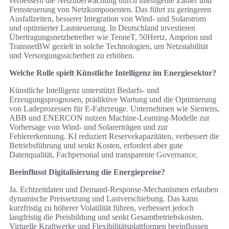
verbessern die Netzüberwachung durch intelligente Zähler und
Fernsteuerung von Netzkomponenten. Das führt zu geringeren
Ausfallzeiten, besserer Integration von Wind- und Solarstrom
und optimierter Laststeuerung. In Deutschland investieren
Übertragungsnetzbetreiber wie TenneT, 50Hertz, Amprion und
TransnetBW gezielt in solche Technologien, um Netzstabilität
und Versorgungssicherheit zu erhöhen.
Welche Rolle spielt Künstliche Intelligenz im Energiesektor?
Künstliche Intelligenz unterstützt Bedarfs- und
Erzeugungsprognosen, prädiktive Wartung und die Optimierung
von Ladeprozessen für E-Fahrzeuge. Unternehmen wie Siemens,
ABB und ENERCON nutzen Machine-Learning-Modelle zur
Vorhersage von Wind- und Solarerträgen und zur
Fehlererkennung. KI reduziert Reservekapazitäten, verbessert die
Betriebsführung und senkt Kosten, erfordert aber gute
Datenqualität, Fachpersonal und transparente Governance.
Beeinflusst Digitalisierung die Energiepreise?
Ja. Echtzeitdaten und Demand-Response-Mechanismen erlauben
dynamische Preissetzung und Lastverschiebung. Das kann
kurzfristig zu höherer Volatilität führen, verbessert jedoch
langfristig die Preisbildung und senkt Gesamtbetriebskosten.
Virtuelle Kraftwerke und Flexibilitätsplattformen beeinflussen