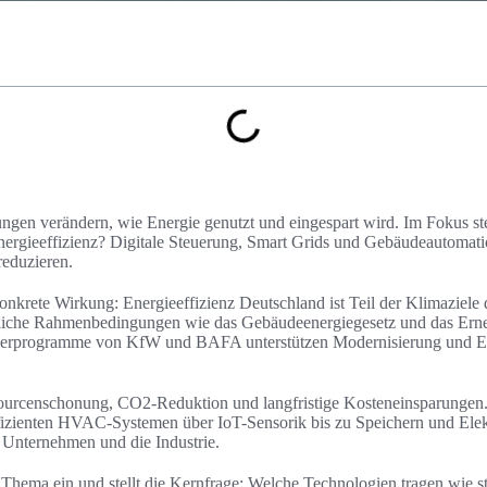
gen verändern, wie Energie genutzt und eingespart wird. Im Fokus ste
nergieeffizienz? Digitale Steuerung, Smart Grids und Gebäudeautomati
reduzieren.
onkrete Wirkung: Energieeffizienz Deutschland ist Teil der Klimaziel
liche Rahmenbedingungen wie das Gebäudeenergiegesetz und das Erne
rderprogramme von KfW und BAFA unterstützen Modernisierung und En
sourcenschonung, CO2-Reduktion und langfristige Kosteneinsparungen.
fizienten HVAC-Systemen über IoT-Sensorik bis zu Speichern und Elektr
 Unternehmen und die Industrie.
s Thema ein und stellt die Kernfrage: Welche Technologien tragen wie s