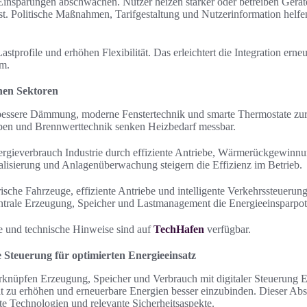
Einsparungen abschwächen. Nutzer heizen stärker oder betreiben Geräte
t. Politische Maßnahmen, Tarifgestaltung und Nutzerinformation helfen
stprofile und erhöhen Flexibilität. Das erleichtert die Integration ern
em.
enen Sektoren
bessere Dämmung, moderne Fenstertechnik und smarte Thermostate zur
n und Brennwerttechnik senken Heizbedarf messbar.
nergieverbrauch Industrie durch effiziente Antriebe, Wärmerückgewinn
alisierung und Anlagenüberwachung steigern die Effizienz im Betrieb.
ische Fahrzeuge, effiziente Antriebe und intelligente Verkehrssteuerun
ntrale Erzeugung, Speicher und Lastmanagement die Energieeinsparpot
le und technische Hinweise sind auf
TechHafen
verfügbar.
e Steuerung für optimierten Energieeinsatz
erknüpfen Erzeugung, Speicher und Verbrauch mit digitaler Steuerung En
tät zu erhöhen und erneuerbare Energien besser einzubinden. Dieser Abs
te Technologien und relevante Sicherheitsaspekte.