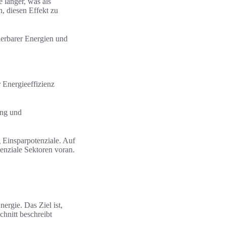
 länger, was als
, diesen Effekt zu
euerbarer Energien und
 Energieeffizienz
ung und
g Einsparpotenziale. Auf
enziale Sektoren voran.
ergie. Das Ziel ist,
chnitt beschreibt