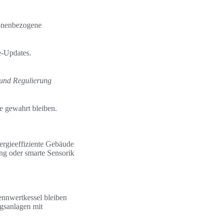
sonenbezogene
e-Updates.
 und Regulierung
e gewahrt bleiben.
rgieeffiziente Gebäude
ng oder smarte Sensorik
nnwertkessel bleiben
ngsanlagen mit