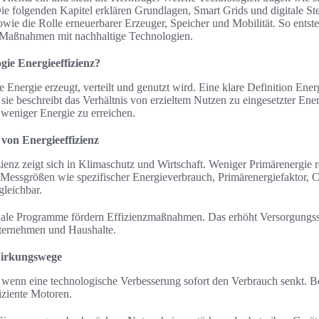
Die folgenden Kapitel erklären Grundlagen, Smart Grids und digitale 
wie die Rolle erneuerbarer Erzeuger, Speicher und Mobilität. So entst
 Maßnahmen mit nachhaltige Technologien.
gie Energieeffizienz?
 Energie erzeugt, verteilt und genutzt wird. Eine klare Definition Energi
e beschreibt das Verhältnis von erzieltem Nutzen zu eingesetzter Energ
 weniger Energie zu erreichen.
 von Energieeffizienz
ienz zeigt sich in Klimaschutz und Wirtschaft. Weniger Primärenergie
 Messgrößen wie spezifischer Energieverbrauch, Primärenergiefaktor, C
leichbar.
nale Programme fördern Effizienzmaßnahmen. Das erhöht Versorgungssi
nternehmen und Haushalte.
Wirkungswege
f, wenn eine technologische Verbesserung sofort den Verbrauch senkt. B
iziente Motoren.