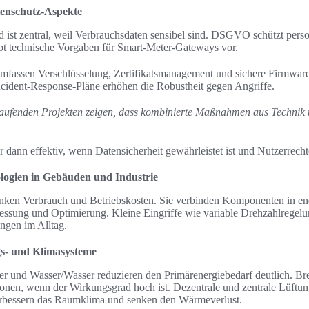
tenschutz-Aspekte
d ist zentral, weil Verbrauchsdaten sensibel sind. DSGVO schützt per
bt technische Vorgaben für Smart-Meter-Gateways vor.
assen Verschlüsselung, Zertifikatsmanagement und sichere Firmwar
cident-Response-Pläne erhöhen die Robustheit gegen Angriffe.
 laufenden Projekten zeigen, dass kombinierte Maßnahmen aus Technik
 dann effektiv, wenn Datensicherheit gewährleistet ist und Nutzerrecht
ologien in Gebäuden und Industrie
ken Verbrauch und Betriebskosten. Sie verbinden Komponenten in ene
Messung und Optimierung. Kleine Eingriffe wie variable Drehzahlregelu
ngen im Alltag.
ngs- und Klimasysteme
und Wasser/Wasser reduzieren den Primärenergiebedarf deutlich. Bre
itionen, wenn der Wirkungsgrad hoch ist. Dezentrale und zentrale Lüftu
essern das Raumklima und senken den Wärmeverlust.