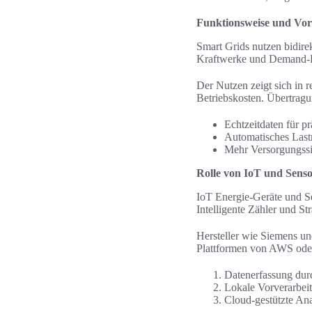
Funktionsweise und Vort
Smart Grids nutzen bidire
Kraftwerke und Demand-R
Der Nutzen zeigt sich in 
Betriebskosten. Übertrag
Echtzeitdaten für p
Automatisches Las
Mehr Versorgungssi
Rolle von IoT und Senso
IoT Energie-Geräte und Se
Intelligente Zähler und 
Hersteller wie Siemens un
Plattformen von AWS oder
Datenerfassung durc
Lokale Vorverarbei
Cloud-gestützte An