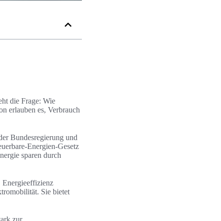
ht die Frage: Wie
on erlauben es, Verbrauch
e der Bundesregierung und
uerbare-Energien-Gesetz
ergie sparen durch
 Energieeffizienz
omobilität. Sie bietet
tark zur