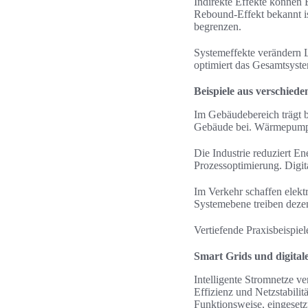
Indirekte Effekte können 
Rebound-Effekt bekannt is
begrenzen.
Systemeffekte verändern La
optimiert das Gesamtsyst
Beispiele aus verschied
Im Gebäudebereich trägt 
Gebäude bei. Wärmepumpe
Die Industrie reduziert E
Prozessoptimierung. Digit
Im Verkehr schaffen elektr
Systemebene treiben deze
Vertiefende Praxisbeispie
Smart Grids und digital
Intelligente Stromnetze v
Effizienz und Netzstabili
Funktionsweise, eingesetz