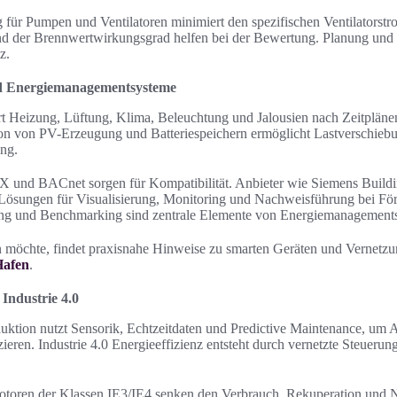
 für Pumpen und Ventilatoren minimiert den spezifischen Ventilatorst
und der Brennwertwirkungsgrad helfen bei der Bewertung. Planung und
z.
d Energiemanagementsysteme
t Heizung, Lüftung, Klima, Beleuchtung und Jalousien nach Zeitplän
tion von PV-Erzeugung und Batteriespeichern ermöglicht Lastverschieb
ng.
 und BACnet sorgen für Kompatibilität. Anbieter wie Siemens Build
n Lösungen für Visualisierung, Monitoring und Nachweisführung bei Fö
ing und Benchmarking sind zentrale Elemente von Energiemanagemen
en möchte, findet praxisnahe Hinweise zu smarten Geräten und Vernetzu
Hafen
.
Industrie 4.0
oduktion nutzt Sensorik, Echtzeitdaten und Predictive Maintenance, um A
eren. Industrie 4.0 Energieeffizienz entsteht durch vernetzte Steuerun
toren der Klassen IE3/IE4 senken den Verbrauch. Rekuperation und Nu