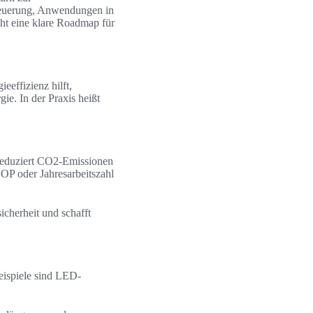
Steuerung, Anwendungen in
eht eine klare Roadmap für
eeffizienz hilft,
ie. In der Praxis heißt
 reduziert CO2-Emissionen
OP oder Jahresarbeitszahl
cherheit und schafft
eispiele sind LED-