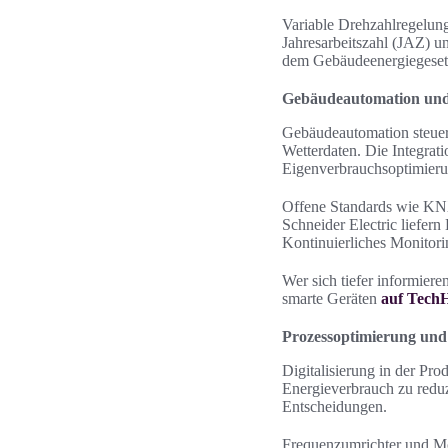
Variable Drehzahlregelung
Jahresarbeitszahl (JAZ) 
dem Gebäudeenergiegeset
Gebäudeautomation un
Gebäudeautomation steuer
Wetterdaten. Die Integra
Eigenverbrauchsoptimieru
Offene Standards wie KNX
Schneider Electric liefer
Kontinuierliches Monitor
Wer sich tiefer informier
smarte Geräten
auf Tech
Prozessoptimierung und 
Digitalisierung in der Pr
Energieverbrauch zu reduzi
Entscheidungen.
Frequenzumrichter und Mo