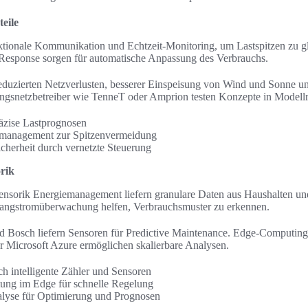
eile
ktionale Kommunikation und Echtzeit-Monitoring, um Lastspitzen zu glä
esponse sorgen für automatische Anpassung des Verbrauchs.
reduzierten Netzverlusten, besserer Einspeisung von Wind und Sonne u
ungsnetzbetreiber wie TenneT oder Amprion testen Konzepte in Modell
räzise Lastprognosen
tmanagement zur Spitzenvermeidung
cherheit durch vernetzte Steuerung
rik
nsorik Energiemanagement liefern granulare Daten aus Haushalten und
Strangstromüberwachung helfen, Verbrauchsmuster zu erkennen.
d Bosch liefern Sensoren für Predictive Maintenance. Edge-Computing 
 Microsoft Azure ermöglichen skalierbare Analysen.
h intelligente Zähler und Sensoren
tung im Edge für schnelle Regelung
alyse für Optimierung und Prognosen