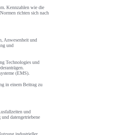
rom. Kennzahlen wie die
 Normen richten sich nach
en, Anwesenheit und
ung und
ing Technologies und
rderanträgen.
tsysteme (EMS).
ng in einem Beitrag zu
usfallzeiten und
g und datengetriebene
tzung industrieller