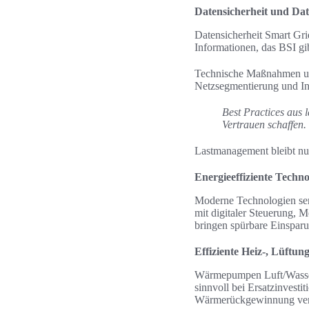
Datensicherheit und Da
Datensicherheit Smart Gri
Informationen, das BSI gi
Technische Maßnahmen umf
Netzsegmentierung und In
Best Practices aus
Vertrauen schaffen.
Lastmanagement bleibt nur
Energieeffiziente Techn
Moderne Technologien sen
mit digitaler Steuerung, 
bringen spürbare Einsparu
Effiziente Heiz-, Lüftu
Wärmepumpen Luft/Wasser 
sinnvoll bei Ersatzinvest
Wärmerückgewinnung verb