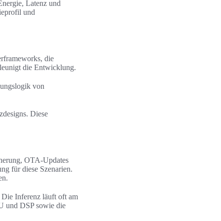
nergie, Latenz und
eprofil und
erframeworks, die
leunigt die Entwicklung.
dungslogik von
zdesigns. Diese
cherung, OTA‑Updates
g für diese Szenarien.
en.
Die Inferenz läuft oft am
PU und DSP sowie die