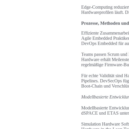
Edge‑Computing reduziert
Hardwareprofilen läuft. Di
Prozesse, Methoden und 
Effiziente Zusammenarbei
Agile Embedded Praktiken 
DevOps Embedded für autom
Teams passen Scrum und K
Hardware erhält Meilenste
regelmäßige Firmware-Bui
Für echte Validität sind 
Pipelines. DevSecOps fügt
Boot-Chain und Verschlüs
Modellbasierte Entwicklu
Modellbasierte Entwicklu
dSPACE und ETAS unterst
Simulation Hardware Soft