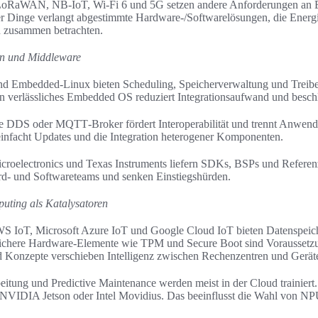
LoRaWAN, NB‑IoT, Wi‑Fi 6 und 5G setzen andere Anforderungen an E
der Dinge verlangt abgestimmte Hardware-/Softwarelösungen, die Energi
 zusammen betrachten.
en und Middleware
und Embedded‑Linux bieten Scheduling, Speicherverwaltung und Treib
n verlässliches Embedded OS reduziert Integrationsaufwand und besch
e DDS oder MQTT‑Broker fördert Interoperabilität und trennt Anwen
einfacht Updates und die Integration heterogener Komponenten.
croelectronics und Texas Instruments liefern SDKs, BSPs und Referen
d‑ und Softwareteams und senken Einstiegshürden.
ting als Katalysatoren
WS IoT, Microsoft Azure IoT und Google Cloud IoT bieten Datenspei
ichere Hardware‑Elemente wie TPM und Secure Boot sind Voraussetzun
Konzepte verschieben Intelligenz zwischen Rechenzentren und Gerät
itung und Predictive Maintenance werden meist in der Cloud trainiert. 
 NVIDIA Jetson oder Intel Movidius. Das beeinflusst die Wahl von N