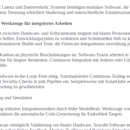
 Latenz und Datenverkehr. Systeme benötigen modulare Software, die 
ese Trennung erleichtert Skalierung und unterschiedliche Einsatzszenar
Werkzeuge für integriertes Arbeiten
t zwischen Hardware- und Softwareteams beginnt mit klaren Prozesse
helfen, Entwicklungszyklen zu verkürzen und Schnittstellen früh zu klä
atisierte Builds und Tests, die Firmware-Integrationen zuverlässig p
anban an physische Beschränkungen an. Software-Teams arbeiten in k
ine für längere Iterationen. Continuous Integration mit Jenkins oder Gi
lds.
Hardware-in-the-Loop-Tests nötig. Automatisiertes Continuous Testing ve
 Security-Checks in jede Pipeline ein, beispielsweise mit SonarQube o
selung zu gewährleisten.
ng und Simulation
ng reduziert Integrationsrisiken durch frühe Modelltests. Werkzeuge
ützen die automatische Code-Generierung für Embedded-Targets.
ware ermöglicht Validierung vor finaler Hardware. Sowohl Software-in