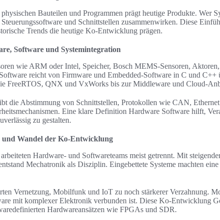
physischen Bauteilen und Programmen prägt heutige Produkte. Wer Sy
, Steuerungssoftware und Schnittstellen zusammenwirken. Diese Einfüh
istorische Trends die heutige Ko-Entwicklung prägen.
are, Software und Systemintegration
oren wie ARM oder Intel, Speicher, Bosch MEMS-Sensoren, Aktoren, 
oftware reicht von Firmware und Embedded-Software in C und C++ 
 wie FreeRTOS, QNX und VxWorks bis zur Middleware und Cloud-An
eibt die Abstimmung von Schnittstellen, Protokollen wie CAN, Ethern
eitsmechanismen. Eine klare Definition Hardware Software hilft, Vera
uverlässig zu gestalten.
g und Wandel der Ko-Entwicklung
 arbeiteten Hardware- und Softwareteams meist getrennt. Mit steigende
entstand Mechatronik als Disziplin. Eingebettete Systeme machten ei
rten Vernetzung, Mobilfunk und IoT zu noch stärkerer Verzahnung. M
ware mit komplexer Elektronik verbunden ist. Diese Ko-Entwicklung Ge
ftwaredefinierten Hardwareansätzen wie FPGAs und SDR.