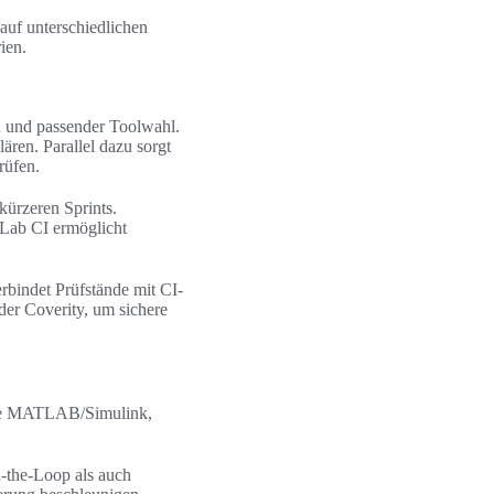
auf unterschiedlichen
ien.
n und passender Toolwahl.
ren. Parallel dazu sorgt
rüfen.
ürzeren Sprints.
tLab CI ermöglicht
rbindet Prüfstände mit CI-
der Coverity, um sichere
 wie MATLAB/Simulink,
-the-Loop als auch