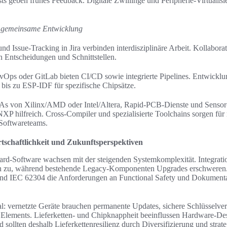
s geben frühes Feedback. Digitale Zwillinge und Peripherie-Virtualis
r gemeinsame Entwicklung
und Issue-Tracking in Jira verbinden interdisziplinäre Arbeit. Kollabora
 Entscheidungen und Schnittstellen.
vOps oder GitLab bieten CI/CD sowie integrierte Pipelines. Entwickl
bis zu ESP-IDF für spezifische Chipsätze.
As von Xilinx/AMD oder Intel/Altera, Rapid-PCB-Dienste und Sensor
XP hilfreich. Cross-Compiler und spezialisierte Toolchains sorgen für
Softwareteams.
tschaftlichkeit und Zukunftsperspektiven
d-Software wachsen mit der steigenden Systemkomplexität. Integratio
zu, während bestehende Legacy-Komponenten Upgrades erschweren. 
d IEC 62304 die Anforderungen an Functional Safety und Dokumentat
ral: vernetzte Geräte brauchen permanente Updates, sichere Schlüsselve
 Elements. Lieferketten- und Chipknappheit beeinflussen Hardware-De
 sollten deshalb Lieferkettenresilienz durch Diversifizierung und strat