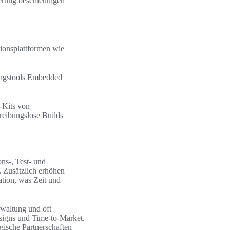
ierung beschleunigen
tionsplattformen wie
ungstools Embedded
-Kits von
 reibungslose Builds
ns-, Test- und
Zusätzlich erhöhen
ion, was Zeit und
rwaltung und oft
signs und Time-to-Market.
egische Partnerschaften