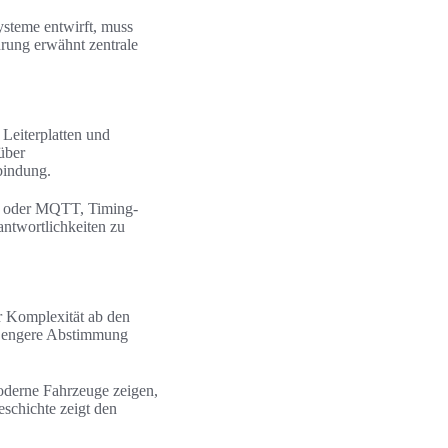
steme entwirft, muss
rung erwähnt zentrale
Leiterplatten und
über
bindung.
et oder MQTT, Timing-
ntwortlichkeiten zu
r Komplexität ab den
ne engere Abstimmung
oderne Fahrzeuge zeigen,
schichte zeigt den