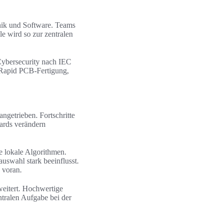
nik und Software. Teams
le wird so zur zentralen
Cybersecurity nach IEC
 Rapid PCB-Fertigung,
getrieben. Fortschritte
ards verändern
lokale Algorithmen.
wahl stark beeinflusst.
 voran.
itert. Hochwertige
ntralen Aufgabe bei der