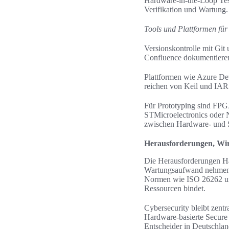
Hardware-in-the-Loop Test
Verifikation und Wartung.
Tools und Plattformen fü
Versionskontrolle mit Git 
Confluence dokumentieren
Plattformen wie Azure De
reichen von Keil und IAR 
Für Prototyping sind FPG
STMicroelectronics oder N
zwischen Hardware- und 
Herausforderungen, Wir
Die Herausforderungen Har
Wartungsaufwand nehmen 
Normen wie ISO 26262 un
Ressourcen bindet.
Cybersecurity bleibt zent
Hardware‑basierte Secure
Entscheider in Deutschland