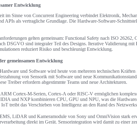
nsamer Entwicklung
it im Sinne von Concurrent Engineering verbindet Elektronik, Mecha
und APIs als vertragliche Grundlage. Die Hardware-Software-Schnittstel
tsanforderungen gelten gemeinsam: Functional Safety nach ISO 26262, 
ch DSGVO sind integraler Teil des Designs. Iterative Validierung mit
lationen reduziert Risiko und beschleunigt Entwicklung.
 der gemeinsamen Entwicklung
ardware und Software wird heute von mehreren technischen Kräften an
 Verzahnung von Sensorik mit Software und neue Kommunikationsstand
ese Treiber erfordern abgestimmte Teams und neue Architekturen.
 ARM Cortex‑M‑Serien, Cortex‑A oder RISC‑V ermöglichen komplexe 
IDIA und NXP kombinieren CPU, GPU und NPU, was die Hardwareaus
IoT treibt das Verschieben von Intelligenz an den Rand des Netzwerks
 MEMS, LiDAR und Kameramodule von Sony und OmniVision stark erwe
verarbeitung direkt im Gerät. Sensorintegration wird damit zu einer ze