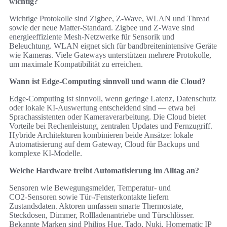
wichtig?
Wichtige Protokolle sind Zigbee, Z‑Wave, WLAN und Thread
sowie der neue Matter‑Standard. Zigbee und Z‑Wave sind
energieeffiziente Mesh‑Netzwerke für Sensorik und
Beleuchtung. WLAN eignet sich für bandbreitenintensive Geräte
wie Kameras. Viele Gateways unterstützen mehrere Protokolle,
um maximale Kompatibilität zu erreichen.
Wann ist Edge‑Computing sinnvoll und wann die Cloud?
Edge‑Computing ist sinnvoll, wenn geringe Latenz, Datenschutz
oder lokale KI‑Auswertung entscheidend sind — etwa bei
Sprachassistenten oder Kameraverarbeitung. Die Cloud bietet
Vorteile bei Rechenleistung, zentralen Updates und Fernzugriff.
Hybride Architekturen kombinieren beide Ansätze: lokale
Automatisierung auf dem Gateway, Cloud für Backups und
komplexe KI‑Modelle.
Welche Hardware treibt Automatisierung im Alltag an?
Sensoren wie Bewegungsmelder, Temperatur‑ und
CO2‑Sensoren sowie Tür‑/Fensterkontakte liefern
Zustandsdaten. Aktoren umfassen smarte Thermostate,
Steckdosen, Dimmer, Rollladenantriebe und Türschlösser.
Bekannte Marken sind Philips Hue, Tado, Nuki, Homematic IP