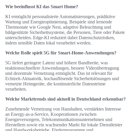
Wie beeinflusst KI das Smart Home?
KI ermöglicht personalisierte Automatisierungen, prädiktive
Wartung und Energieoptimierung. Beispiele sind lernende
Thermostate wie Google Nest, adaptive Beleuchtung und
bildgestützte Sicherheitssysteme, die Personen, Tiere oder Pakete
unterscheiden. Edge‑KI reduziert dabei Datenschutzrisiken,
indem sensible Daten lokal verarbeitet werden.
Welche Rolle spielt 5G für Smart‑Home‑Anwendungen?
5G liefert geringere Latenz und höhere Bandbreite, was
reaktionsschnellere Anwendungen, bessere Videoübertragung
und dezentrale Vernetzung ermöglicht. Das ist relevant für
Echtzeit‑Aktuatorik, hochauflösende Sicherheitslösungen und
vernetzte Heimgeräte, die kontinuierliche Datenströme
verarbeiten.
Welche Markttrends sind aktuell in Deutschland erkennbar?
Zunehmende Vernetzung von Haushalten, verstärktes Interesse
an Energy‑as‑a‑Service, Kooperationen zwischen
Energieversorgern, Telekommunikationsunternehmen und
Herstellern sowie ein wachsender Markt für lokale Dienstleister
und Handwerksbetriebe. Förderprogramme und