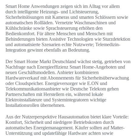
Smart Home Anwendungen zeigen sich im Alltag vor allem
durch intelligente Heizungs- und Lichtsteuerung,
Sicherheitslösungen mit Kameras und smarten Schlössern sowie
automatischen Rollläden. Vernetzte Waschmaschinen und
Kühlschränke sowie Sprachsteuerung erhöhen den
Bedienkomfort. Für ältere Menschen und Menschen mit
Behinderungen bieten Assistive Technologien wie Sturzdetektion
und automatisierte Szenarien echte Nutzwerte; Telemedizin-
Integration gewinnt ebenfalls an Bedeutung.
Der Smart Home Markt Deutschland wächst stetig, getrieben von
Nachfrage nach Energieeffizienz Smart Home-Angeboten und
neuen Geschäftsmodellen. Anbieter kombinieren
Hardwareverkauf mit Abonnements für Sicherheitsüberwachung
oder Cloudspeicher. Energieversorger wie E.ON und
Telekommunikationsanbieter wie Deutsche Telekom gehen
Partnerschaften mit Herstellern ein, während lokale
Elektroinstallateure und Systemintegratoren wichtige
Installationsrollen übernehmen.
Aus der Nutzerperspektive Hausautomation bietet klare Vorteile:
Komfort, Sicherheit und niedrigere Betriebskosten durch
automatisches Energiemanagement. Käufer sollten auf Matter-
Unterstützung und updatefähige Hardware achten sowie