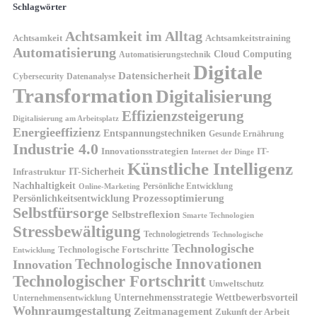
Schlagwörter
Achtsamkeit im Alltag
Achtsamkeit
Achtsamkeitstraining
Automatisierung
Cloud Computing
Automatisierungstechnik
Digitale
Datensicherheit
Cybersecurity
Datenanalyse
Transformation
Digitalisierung
Effizienzsteigerung
Digitalisierung am Arbeitsplatz
Energieeffizienz
Entspannungstechniken
Gesunde Ernährung
Industrie 4.0
Innovationsstrategien
IT-
Internet der Dinge
Künstliche Intelligenz
IT-Sicherheit
Infrastruktur
Nachhaltigkeit
Persönliche Entwicklung
Online-Marketing
Prozessoptimierung
Persönlichkeitsentwicklung
Selbstfürsorge
Selbstreflexion
Smarte Technologien
Stressbewältigung
Technologietrends
Technologische
Technologische
Technologische Fortschritte
Entwicklung
Technologische Innovationen
Innovation
Technologischer Fortschritt
Umweltschutz
Unternehmensstrategie
Wettbewerbsvorteil
Unternehmensentwicklung
Wohnraumgestaltung
Zeitmanagement
Zukunft der Arbeit