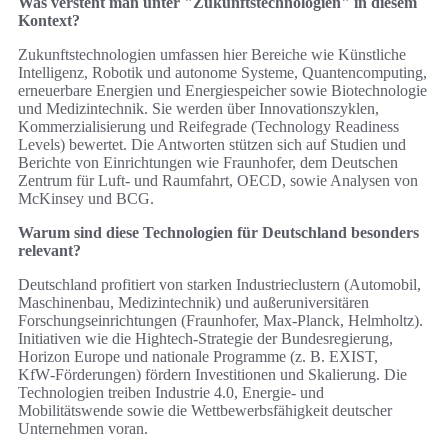
Was versteht man unter "Zukunftstechnologien" in diesem
Kontext?
Zukunftstechnologien umfassen hier Bereiche wie Künstliche
Intelligenz, Robotik und autonome Systeme, Quantencomputing,
erneuerbare Energien und Energiespeicher sowie Biotechnologie
und Medizintechnik. Sie werden über Innovationszyklen,
Kommerzialisierung und Reifegrade (Technology Readiness
Levels) bewertet. Die Antworten stützen sich auf Studien und
Berichte von Einrichtungen wie Fraunhofer, dem Deutschen
Zentrum für Luft- und Raumfahrt, OECD, sowie Analysen von
McKinsey und BCG.
Warum sind diese Technologien für Deutschland besonders
relevant?
Deutschland profitiert von starken Industrieclustern (Automobil,
Maschinenbau, Medizintechnik) und außeruniversitären
Forschungseinrichtungen (Fraunhofer, Max-Planck, Helmholtz).
Initiativen wie die Hightech-Strategie der Bundesregierung,
Horizon Europe und nationale Programme (z. B. EXIST,
KfW‑Förderungen) fördern Investitionen und Skalierung. Die
Technologien treiben Industrie 4.0, Energie- und
Mobilitätswende sowie die Wettbewerbsfähigkeit deutscher
Unternehmen voran.