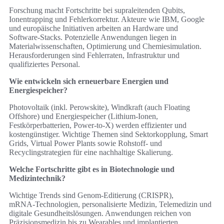
Forschung macht Fortschritte bei supraleitenden Qubits,
Ionentrapping und Fehlerkorrektur. Akteure wie IBM, Google
und europäische Initiativen arbeiten an Hardware und
Software‑Stacks. Potenzielle Anwendungen liegen in
Materialwissenschaften, Optimierung und Chemiesimulation.
Herausforderungen sind Fehlerraten, Infrastruktur und
qualifiziertes Personal.
Wie entwickeln sich erneuerbare Energien und
Energiespeicher?
Photovoltaik (inkl. Perowskite), Windkraft (auch Floating
Offshore) und Energiespeicher (Lithium‑Ionen,
Festkörperbatterien, Power‑to‑X) werden effizienter und
kostengünstiger. Wichtige Themen sind Sektorkopplung, Smart
Grids, Virtual Power Plants sowie Rohstoff- und
Recyclingstrategien für eine nachhaltige Skalierung.
Welche Fortschritte gibt es in Biotechnologie und
Medizintechnik?
Wichtige Trends sind Genom‑Editierung (CRISPR),
mRNA‑Technologien, personalisierte Medizin, Telemedizin und
digitale Gesundheitslösungen. Anwendungen reichen von
Präzisionsmedizin bis zu Wearables und implantierten