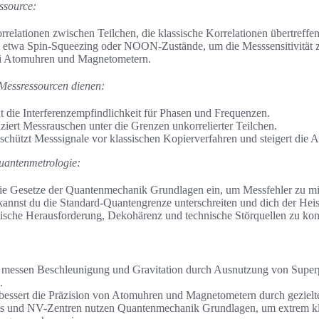
ssource:
relationen zwischen Teilchen, die klassische Korrelationen übertreffe
, etwa Spin-Squeezing oder NOON-Zustände, um die Messsensitivität z
ei Atomuhren und Magnetometern.
Messressourcen dienen:
t die Interferenzempfindlichkeit für Phasen und Frequenzen.
iert Messrauschen unter die Grenzen unkorrelierter Teilchen.
schützt Messsignale vor klassischen Kopierverfahren und steigert die A
antenmetrologie:
die Gesetze der Quantenmechanik Grundlagen ein, um Messfehler zu mi
kannst du die Standard-Quantengrenze unterschreiten und dich der He
ktische Herausforderung, Dekohärenz und technische Störquellen zu kont
 messen Beschleunigung und Gravitation durch Ausnutzung von Superp
.
bessert die Präzision von Atomuhren und Magnetometern durch gezielt
ts und NV-Zentren nutzen Quantenmechanik Grundlagen, um extrem kl