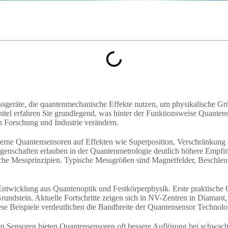
sgeräte, die quantenmechanische Effekte nutzen, um physikalische Grö
pitel erfahren Sie grundlegend, was hinter der Funktionsweise Quanten
 Forschung und Industrie verändern.
erne Quantensensoren auf Effekten wie Superposition, Verschränkung 
genschaften erlauben in der Quantenmetrologie deutlich höhere Empfin
sche Messprinzipien. Typische Messgrößen sind Magnetfelder, Beschleun
 Entwicklung aus Quantenoptik und Festkörperphysik. Erste praktisch
ndstein. Aktuelle Fortschritte zeigen sich in NV-Zentren in Diamant
ese Beispiele verdeutlichen die Bandbreite der Quantensensor Technolo
en Sensoren bieten Quantensensoren oft bessere Auflösung bei schwac