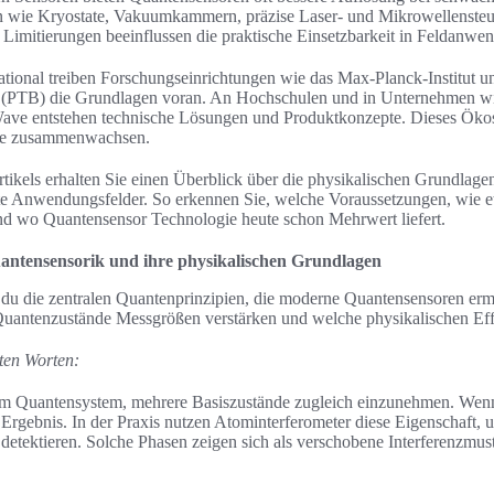
n wie Kryostate, Vakuumkammern, präzise Laser- und Mikrowellenste
 Limitierungen beeinflussen die praktische Einsetzbarkeit in Feldanwe
ational treiben Forschungseinrichtungen wie das Max-Planck-Institut un
t (PTB) die Grundlagen voran. An Hochschulen und in Unternehmen 
Wave entstehen technische Lösungen und Produktkonzepte. Dieses Ökos
rie zusammenwachsen.
tikels erhalten Sie einen Überblick über die physikalischen Grundlagen
e Anwendungsfelder. So erkennen Sie, welche Voraussetzungen, wie e
nd wo Quantensensor Technologie heute schon Mehrwert liefert.
antensensorik und ihre physikalischen Grundlagen
t du die zentralen Quantenprinzipien, die moderne Quantensensoren er
 Quantenzustände Messgrößen verstärken und welche physikalischen Eff
ten Worten:
em Quantensystem, mehrere Basiszustände zugleich einzunehmen. Wenn 
 Ergebnis. In der Praxis nutzen Atominterferometer diese Eigenschaft, 
etektieren. Solche Phasen zeigen sich als verschobene Interferenzmust