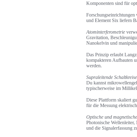
Komponenten sind für opt
Forschungseinrichtungen 
und Element Six liefern B
Atominterferometrie
verwe
Gravitation, Beschleunigu
Nanokelvin und manipulie
Das Prinzip erlaubt Langz
kompakteren Aufbauten un
werden.
Supraleitende Schaltkreis
Du kannst mikrowellengek
typischerweise im Millike
Diese Plattform skaliert g
für die Messung elektrisc
Optische und magnetisch
Photonische Wellenleiter
und die Signalerfassung z