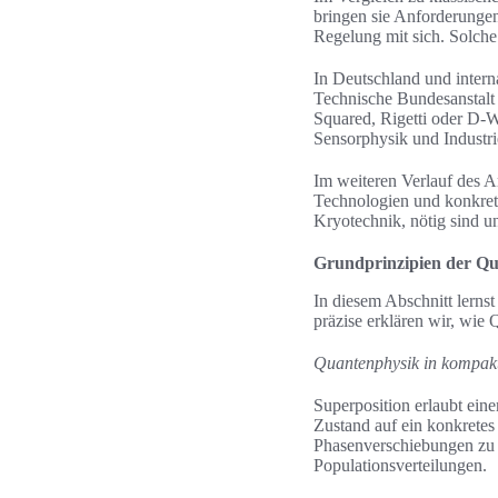
bringen sie Anforderunge
Regelung mit sich. Solche
In Deutschland und intern
Technische Bundesanstal
Squared, Rigetti oder D-
Sensorphysik und Indust
Im weiteren Verlauf des Ar
Technologien und konkret
Kryotechnik, nötig sind u
Grundprinzipien der Qu
In diesem Abschnitt lerns
präzise erklären wir, wie
Quantenphysik in kompak
Superposition erlaubt ein
Zustand auf ein konkretes
Phasenverschiebungen zu d
Populationsverteilungen.