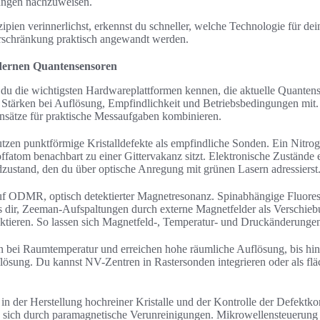
ungen nachzuweisen.
pien verinnerlichst, erkennst du schneller, welche Technologie für de
rschränkung praktisch angewandt werden.
dernen Quantensensoren
t du die wichtigsten Hardwareplattformen kennen, die aktuelle Quantens
 Stärken bei Auflösung, Empfindlichkeit und Betriebsbedingungen mit. 
sätze für praktische Messaufgaben kombinieren.
tzen punktförmige Kristalldefekte als empfindliche Sonden. Ein Nitr
offatom benachbart zu einer Gittervakanz sitzt. Elektronische Zustände
zustand, den du über optische Anregung mit grünen Lasern adressierst
uf ODMR, optisch detektierter Magnetresonanz. Spinabhängige Fluoresz
 dir, Zeeman-Aufspaltungen durch externe Magnetfelder als Verschieb
ktieren. So lassen sich Magnetfeld-, Temperatur- und Druckänderunge
n bei Raumtemperatur und erreichen hohe räumliche Auflösung, bis hin
sung. Du kannst NV-Zentren in Rastersonden integrieren oder als fläc
in der Herstellung hochreiner Kristalle und der Kontrolle der Defektko
 sich durch paramagnetische Verunreinigungen. Mikrowellensteuerung 