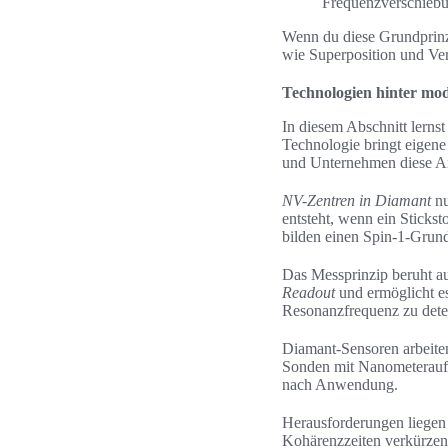
Frequenzverschieb
Wenn du diese Grundprinzi
wie Superposition und Ve
Technologien hinter mo
In diesem Abschnitt lerns
Technologie bringt eigene
und Unternehmen diese An
NV-Zentren in Diamant
nu
entsteht, wenn ein Stickst
bilden einen Spin-1-Grund
Das Messprinzip beruht a
Readout
und ermöglicht es
Resonanzfrequenz zu dete
Diamant-Sensoren arbeite
Sonden mit Nanometerauflö
nach Anwendung.
Herausforderungen liegen 
Kohärenzzeiten verkürzen