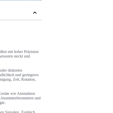
ßen mit hoher Präzision
sensoren steckt und
oder diskreten
dlichkeit und geringeres
igung, Zeit, Rotation,
e Geräte wie Atomuhren
, Atominterferometern und
gie.
hen Signalen. Zugleich