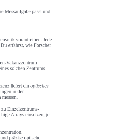
ine Messaufgabe passt und
ensorik vorantreiben. Jede
Du erfährst, wie Forscher
ogen-Vakanzzentrum
 eines solchen Zentrums
.
enz liefert ein
optisches
ungen in der
n messen.
 zu Einzelzentrums-
hige Arrays einsetzen, je
nzentration.
und präzise optische