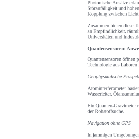
Photonische Ansätze erlau
Störanfälligkeit und hohe
Kopplung zwischen Licht 
Zusammen bieten diese Te
an Empfindlichkeit, räuml
Universitäten und Industr
Quantensensoren: Anwe
Quantensensoren öffnen pr
Technologie aus Laboren i
Geophysikalische Prospek
Atominterferometer-basie
Wasserleiter, Ölansammlu
Ein Quanten-Gravimeter r
der Rohstoffsuche.
Navigation ohne GPS
In jammigen Umgebungen o