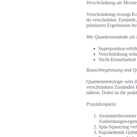
Verschränkung als Messre
Verschränkung erzeugt Kor
du verschränkte Zustände
präziseren Ergebnissen b
Wie Quantenzustände als 
Superposition erhöh
Verschränkung reduz
Nicht-Klonebarkeit 
Rauschbegrenzung und Qu
Quantenmetrologie setzt 
verschränkten Zuständen 
nähern. Dabei ist die pra
Praxisbeispiele:
Atominterferometer
Ausbreitungswegen
Spin-Squeezing ver
Supraleitende Qubi