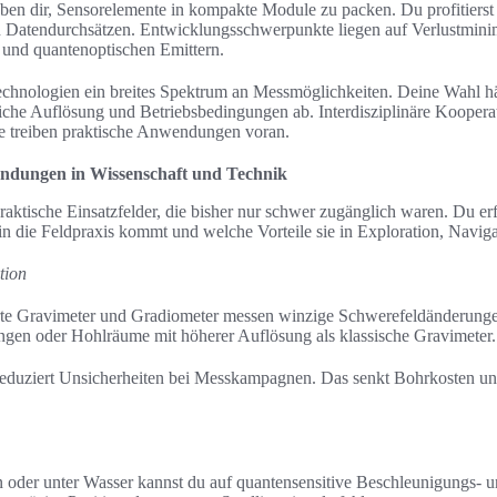
ben dir, Sensorelemente in kompakte Module zu packen. Du profitierst
n Datendurchsätzen. Entwicklungsschwerpunkte liegen auf Verlustminim
und quantenoptischen Emittern.
chnologien ein breites Spektrum an Messmöglichkeiten. Deine Wahl 
iche Auflösung und Betriebsbedingungen ab. Interdisziplinäre Kooper
ie treiben praktische Anwendungen voran.
ndungen in Wissenschaft und Technik
aktische Einsatzfelder, die bisher nur schwer zugänglich waren. Du erfä
n die Feldpraxis kommt und welche Vorteile sie in Exploration, Navigat
tion
rte Gravimeter und Gradiometer messen winzige Schwerefeldänderungen
ngen oder Hohlräume mit höherer Auflösung als klassische Gravimeter.
eduziert Unsicherheiten bei Messkampagnen. Das senkt Bohrkosten und 
der unter Wasser kannst du auf quantensensitive Beschleunigungs- u