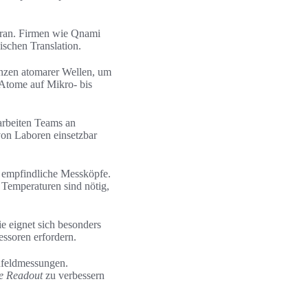
oran. Firmen wie Qnami
ischen Translation.
enzen atomarer Wellen, um
 Atome auf Mikro- bis
arbeiten Teams an
on Laboren einsetzbar
s empfindliche Messköpfe.
Temperaturen sind nötig,
ie eignet sich besonders
ssoren erfordern.
hfeldmessungen.
he Readout
zu verbessern