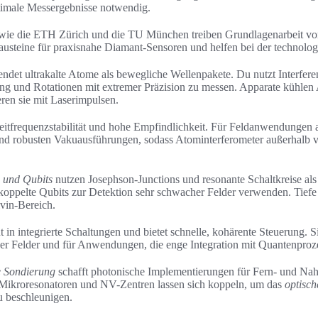
imale Messergebnisse notwendig.
wie die ETH Zürich und die TU München treiben Grundlagenarbeit v
austeine für praxisnahe Diamant-Sensoren und helfen bei der technolog
ndet ultrakalte Atome als bewegliche Wellenpakete. Du nutzt Interfer
ng und Rotationen mit extremer Präzision zu messen. Apparate kühlen
ren sie mit Laserimpulsen.
eitfrequenzstabilität und hohe Empfindlichkeit. Für Feldanwendungen 
d robusten Vakuausführungen, sodass Atominterferometer außerhalb v
e und Qubits
nutzen Josephson-Junctions und resonante Schaltkreise al
oppelte Qubits zur Detektion sehr schwacher Felder verwenden. Tiefe 
lvin-Bereich.
ut in integrierte Schaltungen und bietet schnelle, kohärente Steuerung. S
her Felder und für Anwendungen, die enge Integration mit Quantenproze
e Sondierung
schafft photonische Implementierungen für Fern- und Na
, Mikroresonatoren und NV-Zentren lassen sich koppeln, um das
optisc
u beschleunigen.