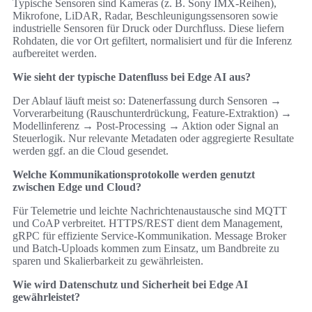
Typische Sensoren sind Kameras (z. B. Sony IMX‑Reihen),
Mikrofone, LiDAR, Radar, Beschleunigungssensoren sowie
industrielle Sensoren für Druck oder Durchfluss. Diese liefern
Rohdaten, die vor Ort gefiltert, normalisiert und für die Inferenz
aufbereitet werden.
Wie sieht der typische Datenfluss bei Edge AI aus?
Der Ablauf läuft meist so: Datenerfassung durch Sensoren →
Vorverarbeitung (Rauschunterdrückung, Feature‑Extraktion) →
Modellinferenz → Post‑Processing → Aktion oder Signal an
Steuerlogik. Nur relevante Metadaten oder aggregierte Resultate
werden ggf. an die Cloud gesendet.
Welche Kommunikationsprotokolle werden genutzt
zwischen Edge und Cloud?
Für Telemetrie und leichte Nachrichtenaustausche sind MQTT
und CoAP verbreitet. HTTPS/REST dient dem Management,
gRPC für effiziente Service‑Kommunikation. Message Broker
und Batch‑Uploads kommen zum Einsatz, um Bandbreite zu
sparen und Skalierbarkeit zu gewährleisten.
Wie wird Datenschutz und Sicherheit bei Edge AI
gewährleistet?