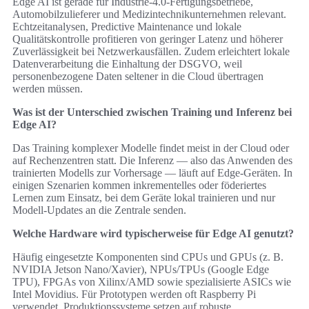
Edge AI ist gerade für Industrie‑4.0‑Fertigungsbetriebe,
Automobilzulieferer und Medizintechnikunternehmen relevant.
Echtzeitanalysen, Predictive Maintenance und lokale
Qualitätskontrolle profitieren von geringer Latenz und höherer
Zuverlässigkeit bei Netzwerkausfällen. Zudem erleichtert lokale
Datenverarbeitung die Einhaltung der DSGVO, weil
personenbezogene Daten seltener in die Cloud übertragen
werden müssen.
Was ist der Unterschied zwischen Training und Inferenz bei
Edge AI?
Das Training komplexer Modelle findet meist in der Cloud oder
auf Rechenzentren statt. Die Inferenz — also das Anwenden des
trainierten Modells zur Vorhersage — läuft auf Edge‑Geräten. In
einigen Szenarien kommen inkrementelles oder föderiertes
Lernen zum Einsatz, bei dem Geräte lokal trainieren und nur
Modell‑Updates an die Zentrale senden.
Welche Hardware wird typischerweise für Edge AI genutzt?
Häufig eingesetzte Komponenten sind CPUs und GPUs (z. B.
NVIDIA Jetson Nano/Xavier), NPUs/TPUs (Google Edge
TPU), FPGAs von Xilinx/AMD sowie spezialisierte ASICs wie
Intel Movidius. Für Prototypen werden oft Raspberry Pi
verwendet, Produktionssysteme setzen auf robuste