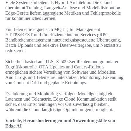
Viele Systeme arbeiten als Hybrid-Architektur. Die Cloud
übernimmt Training, Langzeit‑Analyse und Modelldistribution.
Edge-Geräte liefern aggregierte Metriken und Fehlerprotokolle
für kontinuierliches Lernen.
Für Telemetrie eignet sich MQTT, für Management
HTTPS/REST und für effiziente interne Services gRPC.
Bandbreitenmanagement nutzt ereignisgesteuerte Übertragung,
Batch‑Uploads und selektive Datenweitergabe, um Netzlast zu
reduzieren.
Sicherheit basiert auf TLS, X.509-Zertifikaten und granularer
Zugriffskontrolle. OTA Updates und Canary-Rollouts
ermöglichen sichere Verteilung von Software und Modellen.
Audit-Logs und Telemetrie unterstützen Monitoring, Erkennung
von Concept Drift und geplante Retrainings.
Evaluierung und Monitoring verfolgen Modellgenauigkeit,
Latenzen und Telemetrie. Edge Cloud Kommunikation stellt
sicher, dass Entscheidungen vor Ort zuverlässig bleiben,
während die Cloud langfristige Optimierungen ermöglicht.
Vorteile, Herausforderungen und Anwendungsfälle von
Edge AI