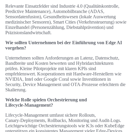
Relevante Einsatzfelder sind Industrie 4.0 (Qualitätskontrolle,
Predictive Maintenance), Automobilbranche (ADAS,
Sensordatenfusion), Gesundheitswesen (lokale Auswertung
medizinischer Sensoren), Smart Cities (Verkehrssteuerung) sowie
Einzelhandel (Personenzählung, Diebstahlprävention) und
Präzisionslandwirtschaft.
Wie sollten Unternehmen bei der Einführung von Edge AI
vorgehen?
Unternehmen sollten Anforderungen an Latenz, Datenschutz,
Bandbreite und Kosten bewerten und Hybridarchitekturen
prüfen. Kleine Pilotprojekte mit klaren KPIs sind
empfehlenswert. Kooperationen mit Hardware‑Herstellern wie
NVIDIA, Intel oder Google Coral sowie Investitionen in
Security, Device Management und OTA‑Prozesse erleichtern die
Skalierung.
Welche Rolle spielen Orchestrierung und
Lifecycle‑Management?
Lifecycle‑Management umfasst sichere Rollouts,
Canary‑Deployments, Rollbacks, Monitoring und Audit‑Logs.
Leichtgewichtige Orchestrierungstools wie K3s oder KubeEdge
unterstützen ein konsistentes Management vieler Edge‑Devices