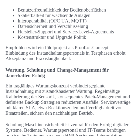
Benutzerfreundlichkeit der Bedienoberflächen
Skalierbarkeit für wachsende Anlagen
Interoperabilität (OPC UA, MQTT)
Datensicherheit und Verschlüsselung
Hersteller-Support und Service-Level-Agreements
Kostenstruktur und Upgrade-Politik
Empfohlen wird ein Pilotprojekt als Proof-of-Concept.
Einbindung des Instandhaltungspersonals in Testphasen erhöht
Akzeptanz und Praxistauglichkeit.
Wartung, Schulung und Change-Management für
dauerhaften Erfolg
Ein tragfähiges Wartungskonzept verbindet geplante
Instandhaltung mit zustandsbasierter Wartung. Regelmäßige
Kalibrierung der Sensorik, konsequentes Patch-Management und
definierte Backup-Strategien reduzieren Ausfälle. Serviceverträge
mit klaren SLA, etwa Reaktionszeiten und Verfügbarkeit von
Ersatzteilen, sichern den nachhaltigen Betrieb.
Schulung Maschinensicherheit ist zentral für den Erfolg digitaler
Systeme. Bediener, Wartungspersonal und IT-Teams benötigen
praxisnahe Trainings zu neuen HMI-Systemen, Interpretation