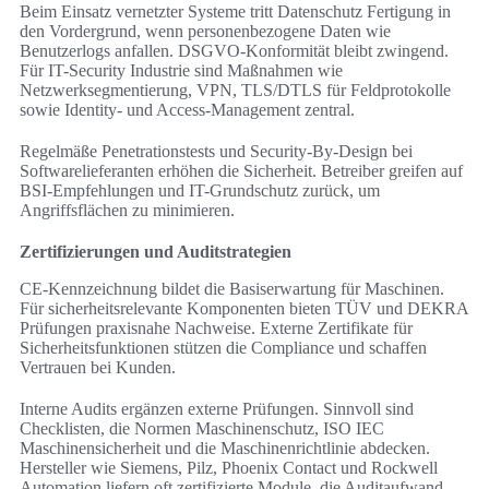
Beim Einsatz vernetzter Systeme tritt Datenschutz Fertigung in
den Vordergrund, wenn personenbezogene Daten wie
Benutzerlogs anfallen. DSGVO-Konformität bleibt zwingend.
Für IT-Security Industrie sind Maßnahmen wie
Netzwerksegmentierung, VPN, TLS/DTLS für Feldprotokolle
sowie Identity- und Access-Management zentral.
Regelmäße Penetrationstests und Security-By-Design bei
Softwarelieferanten erhöhen die Sicherheit. Betreiber greifen auf
BSI-Empfehlungen und IT-Grundschutz zurück, um
Angriffsflächen zu minimieren.
Zertifizierungen und Auditstrategien
CE-Kennzeichnung bildet die Basiserwartung für Maschinen.
Für sicherheitsrelevante Komponenten bieten TÜV und DEKRA
Prüfungen praxisnahe Nachweise. Externe Zertifikate für
Sicherheitsfunktionen stützen die Compliance und schaffen
Vertrauen bei Kunden.
Interne Audits ergänzen externe Prüfungen. Sinnvoll sind
Checklisten, die Normen Maschinenschutz, ISO IEC
Maschinensicherheit und die Maschinenrichtlinie abdecken.
Hersteller wie Siemens, Pilz, Phoenix Contact und Rockwell
Automation liefern oft zertifizierte Module, die Auditaufwand