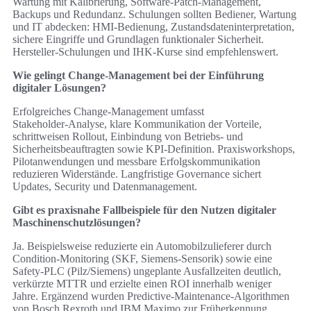
Wartung mit Kalibrierung, Software‑Patch‑Management,
Backups und Redundanz. Schulungen sollten Bediener, Wartung
und IT abdecken: HMI‑Bedienung, Zustandsdateninterpretation,
sichere Eingriffe und Grundlagen funktionaler Sicherheit.
Hersteller‑Schulungen und IHK‑Kurse sind empfehlenswert.
Wie gelingt Change‑Management bei der Einführung
digitaler Lösungen?
Erfolgreiches Change‑Management umfasst
Stakeholder‑Analyse, klare Kommunikation der Vorteile,
schrittweisen Rollout, Einbindung von Betriebs‑ und
Sicherheitsbeauftragten sowie KPI‑Definition. Praxisworkshops,
Pilotanwendungen und messbare Erfolgskommunikation
reduzieren Widerstände. Langfristige Governance sichert
Updates, Security und Datenmanagement.
Gibt es praxisnahe Fallbeispiele für den Nutzen digitaler
Maschinenschutzlösungen?
Ja. Beispielsweise reduzierte ein Automobilzulieferer durch
Condition‑Monitoring (SKF, Siemens‑Sensorik) sowie eine
Safety‑PLC (Pilz/Siemens) ungeplante Ausfallzeiten deutlich,
verkürzte MTTR und erzielte einen ROI innerhalb weniger
Jahre. Ergänzend wurden Predictive‑Maintenance‑Algorithmen
von Bosch Rexroth und IBM Maximo zur Früherkennung