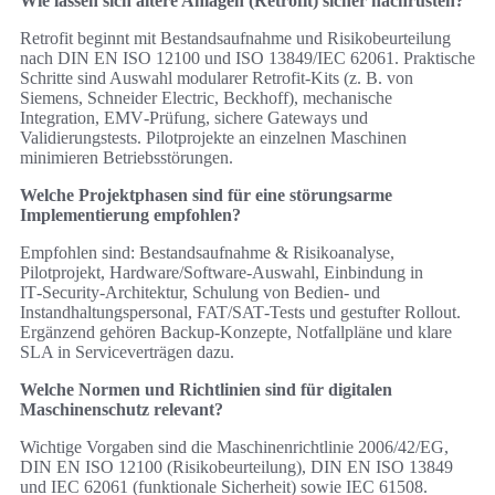
Wie lassen sich ältere Anlagen (Retrofit) sicher nachrüsten?
Retrofit beginnt mit Bestandsaufnahme und Risikobeurteilung
nach DIN EN ISO 12100 und ISO 13849/IEC 62061. Praktische
Schritte sind Auswahl modularer Retrofit‑Kits (z. B. von
Siemens, Schneider Electric, Beckhoff), mechanische
Integration, EMV‑Prüfung, sichere Gateways und
Validierungstests. Pilotprojekte an einzelnen Maschinen
minimieren Betriebsstörungen.
Welche Projektphasen sind für eine störungsarme
Implementierung empfohlen?
Empfohlen sind: Bestandsaufnahme & Risikoanalyse,
Pilotprojekt, Hardware/Software-Auswahl, Einbindung in
IT‑Security‑Architektur, Schulung von Bedien- und
Instandhaltungspersonal, FAT/SAT‑Tests und gestufter Rollout.
Ergänzend gehören Backup‑Konzepte, Notfallpläne und klare
SLA in Serviceverträgen dazu.
Welche Normen und Richtlinien sind für digitalen
Maschinenschutz relevant?
Wichtige Vorgaben sind die Maschinenrichtlinie 2006/42/EG,
DIN EN ISO 12100 (Risikobeurteilung), DIN EN ISO 13849
und IEC 62061 (funktionale Sicherheit) sowie IEC 61508.