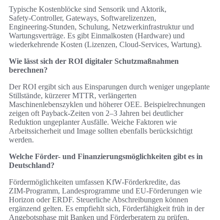
Typische Kostenblöcke sind Sensorik und Aktorik,
Safety‑Controller, Gateways, Softwarelizenzen,
Engineering‑Stunden, Schulung, Netzwerkinfrastruktur und
Wartungsverträge. Es gibt Einmalkosten (Hardware) und
wiederkehrende Kosten (Lizenzen, Cloud‑Services, Wartung).
Wie lässt sich der ROI digitaler Schutzmaßnahmen
berechnen?
Der ROI ergibt sich aus Einsparungen durch weniger ungeplante
Stillstände, kürzerer MTTR, verlängerten
Maschinenlebenszyklen und höherer OEE. Beispielrechnungen
zeigen oft Payback‑Zeiten von 2–3 Jahren bei deutlicher
Reduktion ungeplanter Ausfälle. Weiche Faktoren wie
Arbeitssicherheit und Image sollten ebenfalls berücksichtigt
werden.
Welche Förder- und Finanzierungsmöglichkeiten gibt es in
Deutschland?
Fördermöglichkeiten umfassen KfW‑Förderkredite, das
ZIM‑Programm, Landesprogramme und EU‑Förderungen wie
Horizon oder ERDF. Steuerliche Abschreibungen können
ergänzend gelten. Es empfiehlt sich, Förderfähigkeit früh in der
Angebotsphase mit Banken und Förderberatern zu prüfen.