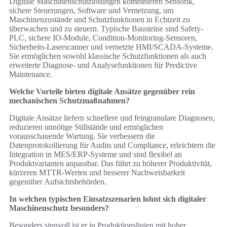
Digitale Maschinenschutzlösungen kombinieren Sensorik,
sichere Steuerungen, Software und Vernetzung, um
Maschinenzustände und Schutzfunktionen in Echtzeit zu
überwachen und zu steuern. Typische Bausteine sind Safety-
PLC, sichere IO-Module, Condition-Monitoring-Sensoren,
Sicherheits-Laserscanner und vernetzte HMI/SCADA‑Systeme.
Sie ermöglichen sowohl klassische Schutzfunktionen als auch
erweiterte Diagnose- und Analysefunktionen für Predictive
Maintenance.
Welche Vorteile bieten digitale Ansätze gegenüber rein
mechanischen Schutzmaßnahmen?
Digitale Ansätze liefern schnellere und feingranulare Diagnosen,
reduzieren unnötige Stillstände und ermöglichen
vorausschauende Wartung. Sie verbessern die
Datenprotokollierung für Audits und Compliance, erleichtern die
Integration in MES/ERP-Systeme und sind flexibel an
Produktvarianten anpassbar. Das führt zu höherer Produktivität,
kürzeren MTTR-Werten und besserer Nachweisbarkeit
gegenüber Aufsichtsbehörden.
In welchen typischen Einsatzszenarien lohnt sich digitaler
Maschinenschutz besonders?
Besonders sinnvoll ist er in Produktionslinien mit hoher