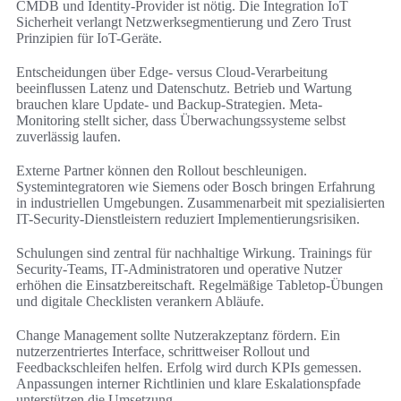
CMDB und Identity-Provider ist nötig. Die Integration IoT
Sicherheit verlangt Netzwerksegmentierung und Zero Trust
Prinzipien für IoT-Geräte.
Entscheidungen über Edge- versus Cloud-Verarbeitung
beeinflussen Latenz und Datenschutz. Betrieb und Wartung
brauchen klare Update- und Backup-Strategien. Meta-
Monitoring stellt sicher, dass Überwachungssysteme selbst
zuverlässig laufen.
Externe Partner können den Rollout beschleunigen.
Systemintegratoren wie Siemens oder Bosch bringen Erfahrung
in industriellen Umgebungen. Zusammenarbeit mit spezialisierten
IT-Security-Dienstleistern reduziert Implementierungsrisiken.
Schulungen sind zentral für nachhaltige Wirkung. Trainings für
Security-Teams, IT-Administratoren und operative Nutzer
erhöhen die Einsatzbereitschaft. Regelmäßige Tabletop-Übungen
und digitale Checklisten verankern Abläufe.
Change Management sollte Nutzerakzeptanz fördern. Ein
nutzerzentriertes Interface, schrittweiser Rollout und
Feedbackschleifen helfen. Erfolg wird durch KPIs gemessen.
Anpassungen interner Richtlinien und klare Eskalationspfade
unterstützen die Umsetzung.