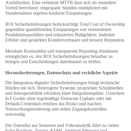
Ausfallzeiten. Eine verkürzte MTTR lässt sich als monetärer
Vorteil berechnen: eingesparte Stunden multipliziert mit
Stundensätzen ergeben konkrete Einsparungen.
ROI Sicherheitslösungen berücksichtigt Total Cost of Ownership
gegenüber quantifizierten Einsparungen wie vermiedenen
Produktionsausfällen und reduzierten Bußgeldern. Indirekte
Effekte sind gestärktes Kundenvertrauen und bessere Reputation.
Messbare Kennzahlen und transparente Reporting-Strukturen
ermöglichen es, den ROI Sicherheitslösungen belastbar zu
belegen und Entscheidungen datenbasiert zu treffen.
Herausforderungen, Datenschutz und rechtliche Aspekte
Die Integration digitaler Sicherheitslösungen bringt technische
Hürden mit sich. Heterogene Systeme, proprietäre Schnittstellen
und Interoperabilität erfordern klare Integrationspläne. Unsichere
IoT-Geräte ohne regelmäßige Firmware-Updates oder mit
Default-Credentials erhöhen das Risiko und machen
Netzwerksegmentierung und strikte Zugangskontrollen
notwendig.
Die Datenflut aus Sensoren und Videoanalytik führt zu vielen
False Positives. Tuning, KI/ML-gestützte Filterung und