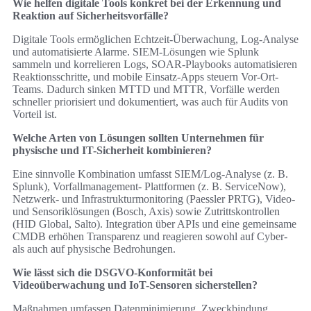
Wie helfen digitale Tools konkret bei der Erkennung und
Reaktion auf Sicherheitsvorfälle?
Digitale Tools ermöglichen Echtzeit-Überwachung, Log-Analyse
und automatisierte Alarme. SIEM-Lösungen wie Splunk
sammeln und korrelieren Logs, SOAR-Playbooks automatisieren
Reaktionsschritte, und mobile Einsatz-Apps steuern Vor-Ort-
Teams. Dadurch sinken MTTD und MTTR, Vorfälle werden
schneller priorisiert und dokumentiert, was auch für Audits von
Vorteil ist.
Welche Arten von Lösungen sollten Unternehmen für
physische und IT-Sicherheit kombinieren?
Eine sinnvolle Kombination umfasst SIEM/Log-Analyse (z. B.
Splunk), Vorfallmanagement- Plattformen (z. B. ServiceNow),
Netzwerk- und Infrastrukturmonitoring (Paessler PRTG), Video-
und Sensoriklösungen (Bosch, Axis) sowie Zutrittskontrollen
(HID Global, Salto). Integration über APIs und eine gemeinsame
CMDB erhöhen Transparenz und reagieren sowohl auf Cyber-
als auch auf physische Bedrohungen.
Wie lässt sich die DSGVO-Konformität bei
Videoüberwachung und IoT-Sensoren sicherstellen?
Maßnahmen umfassen Datenminimierung, Zweckbindung,