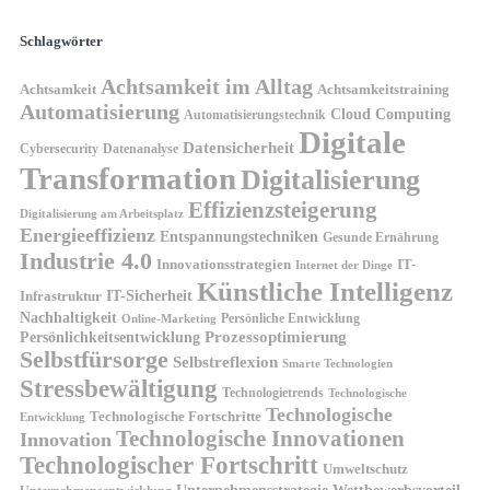
Schlagwörter
Achtsamkeit im Alltag
Achtsamkeit
Achtsamkeitstraining
Automatisierung
Cloud Computing
Automatisierungstechnik
Digitale
Datensicherheit
Cybersecurity
Datenanalyse
Transformation
Digitalisierung
Effizienzsteigerung
Digitalisierung am Arbeitsplatz
Energieeffizienz
Entspannungstechniken
Gesunde Ernährung
Industrie 4.0
Innovationsstrategien
IT-
Internet der Dinge
Künstliche Intelligenz
IT-Sicherheit
Infrastruktur
Nachhaltigkeit
Persönliche Entwicklung
Online-Marketing
Prozessoptimierung
Persönlichkeitsentwicklung
Selbstfürsorge
Selbstreflexion
Smarte Technologien
Stressbewältigung
Technologietrends
Technologische
Technologische
Technologische Fortschritte
Entwicklung
Technologische Innovationen
Innovation
Technologischer Fortschritt
Umweltschutz