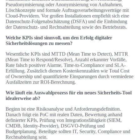
Pseudonymisierung oder Anonymisierung von Aufnahmen,
Löschkonzepte und formale Auftragsverarbeitungsverträge mit
Cloud-Providern. Vor großen Installationen empfiehlt sich eine
Datenschutz-Folgenabschätzung (DSFA) und die Einbindung
der Datenschutz- und Rechtsabteilung sowie des Betriebsrats.
Welche KPIs sind sinnvoll, um den Erfolg digitaler
Sicherheitslösungen zu messen?
Wesentliche KPIs sind MTTD (Mean Time to Detect), MTTR
(Mean Time to Respond/Resolve), Anzahl erkannter Vorfälle,
Rate falsch positiver Alarme, Time-to-Compliance und SLA-
Erfüllung. Zusätzlich dienen Kostenkennzahlen wie Total Cost
of Ownership und quantifizierte Einsparungen durch vermiedene
Ausfallzeiten zur ROI-Berechnung.
Wie läuft ein Auswahlprozess für ein neues Sicherheits-Tool
idealerweise ab?
Beginn ist eine Risikoanalyse und Anforderungsdefinition.
Danach folgt ein PoC mit realen Daten, Bewertung anhand
definierter KPIs, Prüfung von Integrationsfähigkeit (SIEM,
CMDB, Identity-Provider), DSGVO-Prüfung und
Budgetplanung. Beteiligte sollten IT, Security, Compliance und
Rechtsabteilung sein.