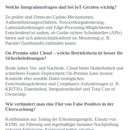
Welche Integrationsfragen sind bei IoT-Geräten wichtig?
Zu prüfen sind Firmware-Update-Mechanismen,
Authentifizierungsverfahren, Netzwerksegmentierung,
Latenzanforderungen und Edge-Processing-Möglichkeiten.
Entscheidend ist zudem, ob Geräte sichere Schnittstellen (APIs)
bieten und sich datenschutzkonform ins Monitoring (z. B.
Paessler Dashboards) einbinden lassen.
On-Premise oder Cloud – welche Betriebsform ist besser für
Sicherheitslösungen?
Beide haben Vor- und Nachteile. Cloud bietet Skalierbarkeit und
schnelleres Feature-Deployment; On-Premise kann bessere
Kontrolle über sensible Daten ermöglichen.
Entscheidungskriterien sind Compliance-Anforderungen (z. B.
KRITIS), Datenhoheit, Integrationsbedarf und Total Cost of
Ownership.
Wie verhindert man eine Flut von False Positives in der
Überwachung?
Kombination aus Tuning der Erkennungsregeln, Einsatz von
KI/ML zur Filterung und regelmäßiger humaner Nachprüfung
reduziert Fehlalarme. Ergänzend helfen adaptive