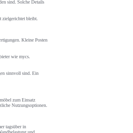
den sind. Solche Details
zielgerichtet bleibt.
rtigungen. Kleine Posten
bieter wie mycs.
en sinnvoll sind. Ein
smöbel zum Einsatz
zliche Nutzungsoptionen.
er tagsüber in
 Wandbelastung und