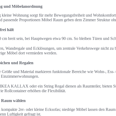
ng und Möbelanordnung
g kleine Wohnung sorgt für mehr Bewegungsfreiheit und Wohnkomfor
d passende Proportionen Möbel Raum geben dem Zimmer Struktur ohne
rei hält
0 cm breit sein, bei Hauptwegen etwa 90 cm. So bleiben Türen und Sch
en, Wandregale und Ecklösungen, um zentrale Verkehrswege nicht zu bl
rrige Möbel dort vermieden werden.
pichen und Regalen
r Größe und Material markieren funktionale Bereiche wie Wohn-, Ess-
 in Einzimmerwohnungen.
IKEA KALLAX oder ein String Regal dienen als Raumteiler, bieten St
 Rollcontainer erhöhen die Flexibilität.
m Raum wählen
as kompakte 2er- oder kleine Ecksofas; niedrige Möbel lassen den Rau
 Luftigkeit gefragt ist.