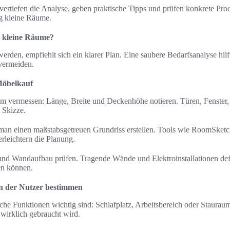
vertiefen die Analyse, geben praktische Tipps und prüfen konkrete Pr
g kleine Räume.
r kleine Räume?
den, empfiehlt sich ein klarer Plan. Eine saubere Bedarfsanalyse hilft
vermeiden.
Möbelkauf
um vermessen: Länge, Breite und Deckenhöhe notieren. Türen, Fenster
 Skizze.
e man einen maßstabsgetreuen Grundriss erstellen. Tools wie RoomSketc
rleichtern die Planung.
 und Wandaufbau prüfen. Tragende Wände und Elektroinstallationen de
den können.
n der Nutzer bestimmen
che Funktionen wichtig sind: Schlafplatz, Arbeitsbereich oder Stauraum
 wirklich gebraucht wird.