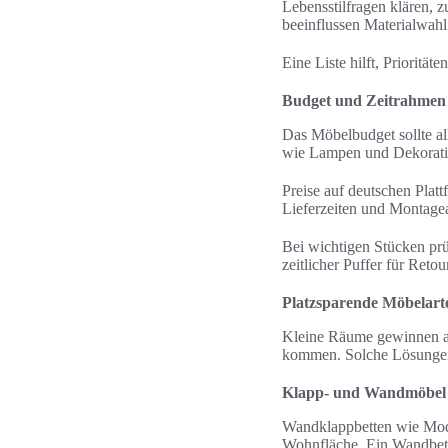
Lebensstilfragen klären, 
beeinflussen Materialwah
Eine Liste hilft, Prioritä
Budget und Zeitrahmen r
Das Möbelbudget sollte a
wie Lampen und Dekoratio
Preise auf deutschen Plat
Lieferzeiten und Montage
Bei wichtigen Stücken prü
zeitlicher Puffer für Ret
Platzsparende Möbelarte
Kleine Räume gewinnen an
kommen. Solche Lösungen 
Klapp- und Wandmöbel f
Wandklappbetten wie Mode
Wohnfläche. Ein Wandbett 