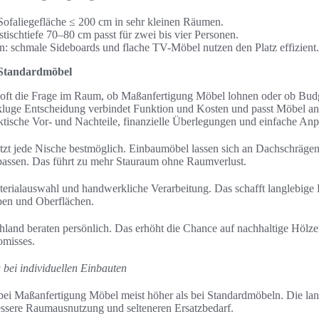
Sofaliegefläche ≤ 200 cm in sehr kleinen Räumen.
stischtiefe 70–80 cm passt für zwei bis vier Personen.
 schmale Sideboards und flache TV-Möbel nutzen den Platz effizient.
 Standardmöbel
 oft die Frage im Raum, ob Maßanfertigung Möbel lohnen oder ob Bu
kluge Entscheidung verbindet Funktion und Kosten und passt Möbel 
ische Vor- und Nachteile, finanzielle Überlegungen und einfache Anpa
zt jede Nische bestmöglich. Einbaumöbel lassen sich an Dachschrägen
assen. Das führt zu mehr Stauraum ohne Raumverlust.
erialauswahl und handwerkliche Verarbeitung. Das schafft langlebige 
rben und Oberflächen.
hland beraten persönlich. Das erhöht die Chance auf nachhaltige Hölz
omisses.
ei individuellen Einbauten
ei Maßanfertigung Möbel meist höher als bei Standardmöbeln. Die langf
essere Raumausnutzung und selteneren Ersatzbedarf.