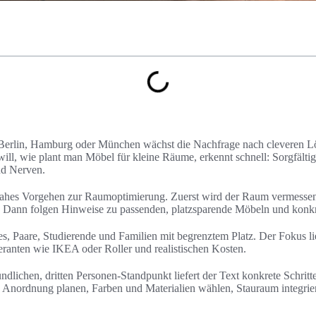
 Berlin, Hamburg oder München wächst die Nachfrage nach cleveren L
ll, wie plant man Möbel für kleine Räume, erkennt schnell: Sorgfälti
nd Nerven.
isnahes Vorgehen zur Raumoptimierung. Zuerst wird der Raum vermesse
. Dann folgen Hinweise zu passenden, platzsparende Möbeln und konkr
es, Paare, Studierende und Familien mit begrenztem Platz. Der Fokus li
ranten wie IKEA oder Roller und realistischen Kosten.
dlichen, dritten Personen-Standpunkt liefert der Text konkrete Schritte
n, Anordnung planen, Farben und Materialien wählen, Stauraum integri