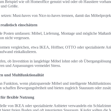
zum Beispiel wie oft Homeoffice genutzt wird oder ob Haustiere vorhan
l und Größe.
ten setzen: Must-haves von Nice-to-haves trennen, damit das Möbelprojekt 
ealistisch einschätzen
lle Posten umfassen: Möbel, Lieferung, Montage und mögliche Maßanfe
n nicht vergessen.
tformen vergleichen, etwa IKEA, Höffner, OTTO oder spezialisierte An
aufwand einkalkulieren.
fen, ob Investition in langlebige Möbel lohnt oder ob Übergangslösung
ouren und Anpassungen vermeidet Stress.
n und Multifunktionalität
 Funktion, wenn platzsparende Möbel und intelligente Multifunktion
schaffen Bewegungsfreiheit und bieten zugleich Stauraum oder zusät
ür flexible Nutzung
lle von IKEA oder spezialisierte Anbieter verwandeln ein Schlafzimm
bietet freien Boden und oft integrierten Stauraum. Käufer sollten die