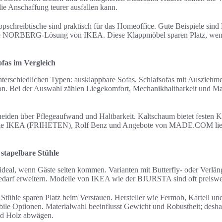
e Anschaffung teurer ausfallen kann.
schreibtische sind praktisch für das Homeoffice. Gute Beispiele sind
RBERG-Lösung von IKEA. Diese Klappmöbel sparen Platz, wenn s
ofas im Vergleich
terschiedlichen Typen: ausklappbare Sofas, Schlafsofas mit Ausziehm
on. Bei der Auswahl zählen Liegekomfort, Mechanikhaltbarkeit und 
heiden über Pflegeaufwand und Haltbarkeit. Kaltschaum bietet festen 
ie IKEA (FRIHETEN), Rolf Benz und Angebote von MADE.COM liefe
stapelbare Stühle
 ideal, wenn Gäste selten kommen. Varianten mit Butterfly- oder Verlän
edarf erweitern. Modelle von IKEA wie der BJURSTA sind oft preiswer
 Stühle sparen Platz beim Verstauen. Hersteller wie Fermob, Kartell u
tabile Optionen. Materialwahl beeinflusst Gewicht und Robustheit; desh
nd Holz abwägen.