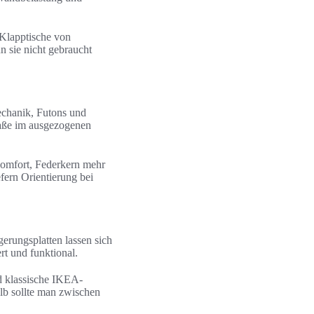
 Klapptische von
ie nicht gebraucht
echanik, Futons und
Maße im ausgezogenen
Komfort, Federkern mehr
rn Orientierung bei
gerungsplatten lassen sich
t und funktional.
nd klassische IKEA-
alb sollte man zwischen