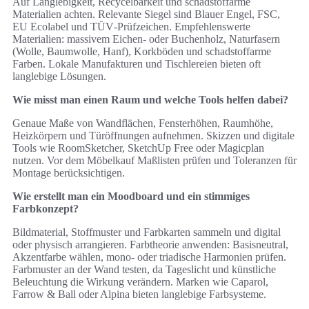
Auf Langlebigkeit, Recycelbarkeit und schadstoffarme
Materialien achten. Relevante Siegel sind Blauer Engel, FSC,
EU Ecolabel und TÜV‑Prüfzeichen. Empfehlenswerte
Materialien: massivem Eichen‑ oder Buchenholz, Naturfasern
(Wolle, Baumwolle, Hanf), Korkböden und schadstoffarme
Farben. Lokale Manufakturen und Tischlereien bieten oft
langlebige Lösungen.
Wie misst man einen Raum und welche Tools helfen dabei?
Genaue Maße von Wandflächen, Fensterhöhen, Raumhöhe,
Heizkörpern und Türöffnungen aufnehmen. Skizzen und digitale
Tools wie RoomSketcher, SketchUp Free oder Magicplan
nutzen. Vor dem Möbelkauf Maßlisten prüfen und Toleranzen für
Montage berücksichtigen.
Wie erstellt man ein Moodboard und ein stimmiges
Farbkonzept?
Bildmaterial, Stoffmuster und Farbkarten sammeln und digital
oder physisch arrangieren. Farbtheorie anwenden: Basisneutral,
Akzentfarbe wählen, mono‑ oder triadische Harmonien prüfen.
Farbmuster an der Wand testen, da Tageslicht und künstliche
Beleuchtung die Wirkung verändern. Marken wie Caparol,
Farrow & Ball oder Alpina bieten langlebige Farbsysteme.