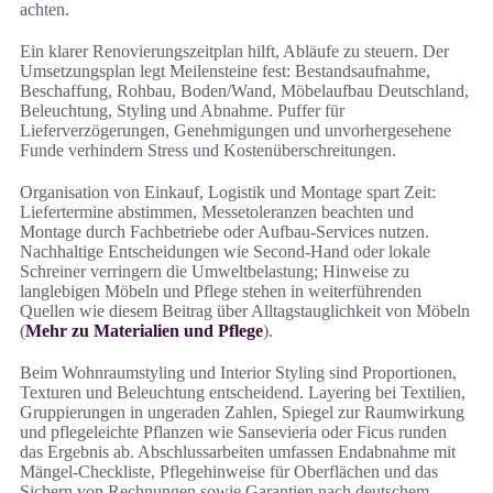
achten.
Ein klarer Renovierungszeitplan hilft, Abläufe zu steuern. Der
Umsetzungsplan legt Meilensteine fest: Bestandsaufnahme,
Beschaffung, Rohbau, Boden/Wand, Möbelaufbau Deutschland,
Beleuchtung, Styling und Abnahme. Puffer für
Lieferverzögerungen, Genehmigungen und unvorhergesehene
Funde verhindern Stress und Kostenüberschreitungen.
Organisation von Einkauf, Logistik und Montage spart Zeit:
Liefertermine abstimmen, Messetoleranzen beachten und
Montage durch Fachbetriebe oder Aufbau-Services nutzen.
Nachhaltige Entscheidungen wie Second‑Hand oder lokale
Schreiner verringern die Umweltbelastung; Hinweise zu
langlebigen Möbeln und Pflege stehen in weiterführenden
Quellen wie diesem Beitrag über Alltagstauglichkeit von Möbeln
(
Mehr zu Materialien und Pflege
).
Beim Wohnraumstyling und Interior Styling sind Proportionen,
Texturen und Beleuchtung entscheidend. Layering bei Textilien,
Gruppierungen in ungeraden Zahlen, Spiegel zur Raumwirkung
und pflegeleichte Pflanzen wie Sansevieria oder Ficus runden
das Ergebnis ab. Abschlussarbeiten umfassen Endabnahme mit
Mängel-Checkliste, Pflegehinweise für Oberflächen und das
Sichern von Rechnungen sowie Garantien nach deutschem