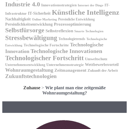
Industrie 4.0
Innovationsstrategien
IT-
Internet der Dinge
Künstliche Intelligenz
IT-Sicherheit
Infrastruktur
Nachhaltigkeit
Persönliche Entwicklung
Online-Marketing
Prozessoptimierung
Persönlichkeitsentwicklung
Selbstfürsorge
Selbstreflexion
Smarte Technologien
Stressbewältigung
Technologietrends
Technologische
Technologische
Technologische Fortschritte
Entwicklung
Technologische Innovationen
Innovation
Technologischer Fortschritt
Umweltschutz
Wettbewerbsvorteil
Unternehmensstrategie
Unternehmensentwicklung
Wohnraumgestaltung
Zeitmanagement
Zukunft der Arbeit
Zukunftstechnologien
Zuhause
>
Wie plant man eine zeitgemäße
Wohnraumgestaltung?