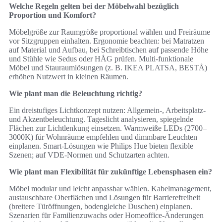
Welche Regeln gelten bei der Möbelwahl bezüglich
Proportion und Komfort?
Möbelgröße zur Raumgröße proportional wählen und Freiräume
vor Sitzgruppen einhalten. Ergonomie beachten: bei Matratzen
auf Material und Aufbau, bei Schreibtischen auf passende Höhe
und Stühle wie Sedus oder HÅG prüfen. Multi‑funktionale
Möbel und Stauraumlösungen (z. B. IKEA PLATSA, BESTÅ)
erhöhen Nutzwert in kleinen Räumen.
Wie plant man die Beleuchtung richtig?
Ein dreistufiges Lichtkonzept nutzen: Allgemein‑, Arbeitsplatz‑
und Akzentbeleuchtung. Tageslicht analysieren, spiegelnde
Flächen zur Lichtlenkung einsetzen. Warmweiße LEDs (2700–
3000K) für Wohnräume empfehlen und dimmbare Leuchten
einplanen. Smart‑Lösungen wie Philips Hue bieten flexible
Szenen; auf VDE‑Normen und Schutzarten achten.
Wie plant man Flexibilität für zukünftige Lebensphasen ein?
Möbel modular und leicht anpassbar wählen. Kabelmanagement,
austauschbare Oberflächen und Lösungen für Barrierefreiheit
(breitere Türöffnungen, bodengleiche Duschen) einplanen.
Szenarien für Familienzuwachs oder Homeoffice‑Änderungen