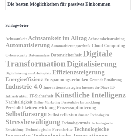
Die besten Möglichkeiten für passives Einkommen
Schlagwörter
Achtsamkeit im Alltag
Achtsamkeit
Achtsamkeitstraining
Automatisierung
Cloud Computing
Automatisierungstechnik
Digitale
Datensicherheit
Cybersecurity
Datenanalyse
Transformation
Digitalisierung
Effizienzsteigerung
Digitalisierung am Arbeitsplatz
Energieeffizienz
Entspannungstechniken
Gesunde Ernährung
Industrie 4.0
Innovationsstrategien
IT-
Internet der Dinge
Künstliche Intelligenz
IT-Sicherheit
Infrastruktur
Nachhaltigkeit
Persönliche Entwicklung
Online-Marketing
Prozessoptimierung
Persönlichkeitsentwicklung
Selbstfürsorge
Selbstreflexion
Smarte Technologien
Stressbewältigung
Technologietrends
Technologische
Technologische
Technologische Fortschritte
Entwicklung
Technologische Innovationen
Innovation