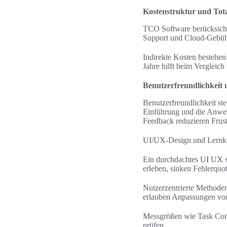
Kostenstruktur und Tot
TCO Software berücksicht
Support und Cloud-Gebühr
Indirekte Kosten bestehen
Jahre hilft beim Vergle
Benutzerfreundlichkeit
Benutzerfreundlichkeit ste
Einführung und die Anwend
Feedback reduzieren Frust
UI/UX-Design und Lernk
Ein durchdachtes UI UX se
erleben, sinken Fehlerquo
Nutzerzentrierte Methoden
erlauben Anpassungen vor
Messgrößen wie Task Comp
prüfen.