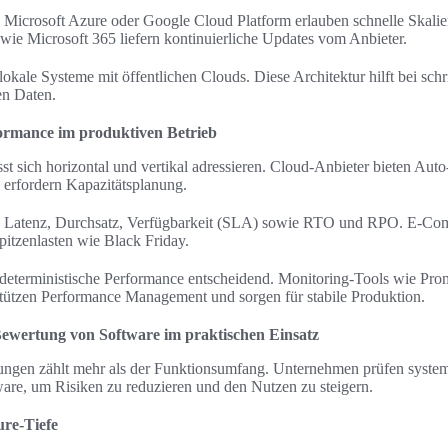
Microsoft Azure oder Google Cloud Platform erlauben schnelle Skalie
 Microsoft 365 liefern kontinuierliche Updates vom Anbieter.
okale Systeme mit öffentlichen Clouds. Diese Architektur hilft bei sch
en Daten.
formance im produktiven Betrieb
sst sich horizontal und vertikal adressieren. Cloud-Anbieter bieten Auto
rfordern Kapazitätsplanung.
d Latenz, Durchsatz, Verfügbarkeit (SLA) sowie RTO und RPO. E‑Co
pitzenlasten wie Black Friday.
t deterministische Performance entscheidend. Monitoring-Tools wie Pr
stützen Performance Management und sorgen für stabile Produktion.
Bewertung von Software im praktischen Einsatz
ngen zählt mehr als der Funktionsumfang. Unternehmen prüfen system
are, um Risiken zu reduzieren und den Nutzen zu steigern.
ure-Tiefe