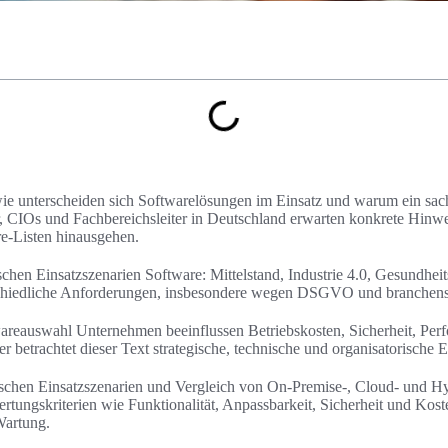
 wie unterscheiden sich Softwarelösungen im Einsatz und warum ein sac
er, CIOs und Fachbereichsleiter in Deutschland erwarten konkrete Hinwe
e-Listen hinausgehen.
schen Einsatzszenarien Software: Mittelstand, Industrie 4.0, Gesundhei
schiedliche Anforderungen, insbesondere wegen DSGVO und branchensp
areauswahl Unternehmen beeinflussen Betriebskosten, Sicherheit, Per
betrachtet dieser Text strategische, technische und organisatorische E
ypischen Einsatzszenarien und Vergleich von On-Premise-, Cloud- und 
tungskriterien wie Funktionalität, Anpassbarkeit, Sicherheit und Kost
Wartung.