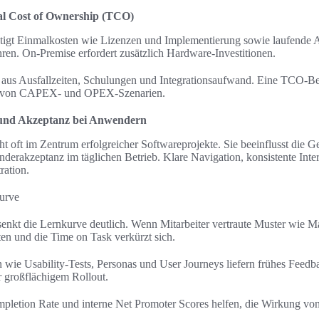
al Cost of Ownership (TCO)
igt Einmalkosten wie Lizenzen und Implementierung sowie laufende 
en. On-Premise erfordert zusätzlich Hardware-Investitionen.
 aus Ausfallzeiten, Schulungen und Integrationsaufwand. Eine TCO-Be
ich von CAPEX- und OPEX-Szenarien.
 und Akzeptanz bei Anwendern
ht oft im Zentrum erfolgreicher Softwareprojekte. Sie beeinflusst die 
erakzeptanz im täglichen Betrieb. Klare Navigation, konsistente Inter
ration.
urve
nkt die Lernkurve deutlich. Wenn Mitarbeiter vertraute Muster wie Ma
ten und die Time on Task verkürzt sich.
 wie Usability-Tests, Personas und User Journeys liefern frühes Feedba
 großflächigem Rollout.
letion Rate und interne Net Promoter Scores helfen, die Wirkung v