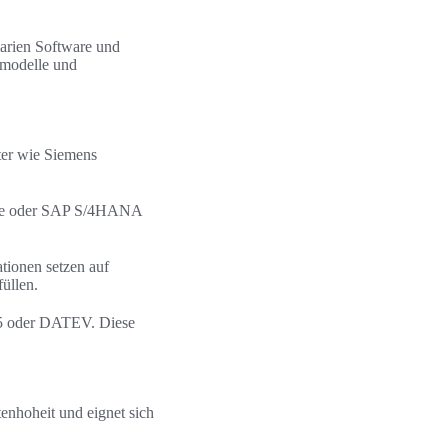
arien Software und
smodelle und
eter wie Siemens
orce oder SAP S/4HANA
tionen setzen auf
üllen.
365 oder DATEV. Diese
enhoheit und eignet sich