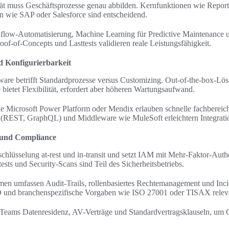
tät muss Geschäftsprozesse genau abbilden. Kernfunktionen wie Repor
rn wie SAP oder Salesforce sind entscheidend.
kflow-Automatisierung, Machine Learning für Predictive Maintenance 
of-of-Concepts und Lasttests validieren reale Leistungsfähigkeit.
d Konfigurierbarkeit
are betrifft Standardprozesse versus Customizing. Out-of-the-box-Lö
ietet Flexibilität, erfordert aber höheren Wartungsaufwand.
 Microsoft Power Platform oder Mendix erlauben schnelle fachberei
en (REST, GraphQL) und Middleware wie MuleSoft erleichtern Integrati
z und Compliance
schlüsselung at-rest und in-transit und setzt IAM mit Mehr-Faktor-Auth
sts und Security-Scans sind Teil des Sicherheitsbetriebs.
en umfassen Audit-Trails, rollenbasiertes Rechtemanagement und Inci
und branchenspezifische Vorgaben wie ISO 27001 oder TISAX relev
 Teams Datenresidenz, AV-Verträge und Standardvertragsklauseln, um