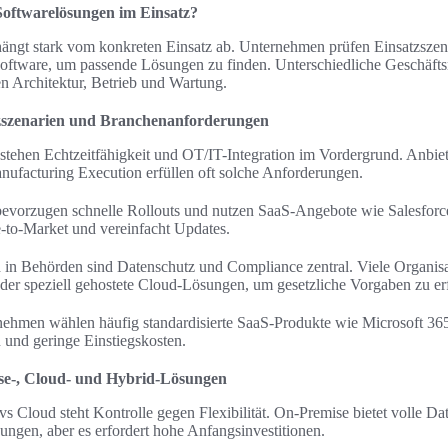
Softwarelösungen im Einsatz?
hängt stark vom konkreten Einsatz ab. Unternehmen prüfen Einsatzszen
ftware, um passende Lösungen zu finden. Unterschiedliche Geschäft
n Architektur, Betrieb und Wartung.
tzszenarien und Branchenanforderungen
e stehen Echtzeitfähigkeit und OT/IT-Integration im Vordergrund. Anbi
facturing Execution erfüllen oft solche Anforderungen.
 bevorzugen schnelle Rollouts und nutzen SaaS-Angebote wie Salesf
-to-Market und vereinfacht Updates.
in Behörden sind Datenschutz und Compliance zentral. Viele Organisa
 oder speziell gehostete Cloud-Lösungen, um gesetzliche Vorgaben zu erf
rnehmen wählen häufig standardisierte SaaS-Produkte wie Microsoft 
n und geringe Einstiegskosten.
se-, Cloud- und Hybrid-Lösungen
Cloud steht Kontrolle gegen Flexibilität. On-Premise bietet volle Dat
ungen, aber es erfordert hohe Anfangsinvestitionen.