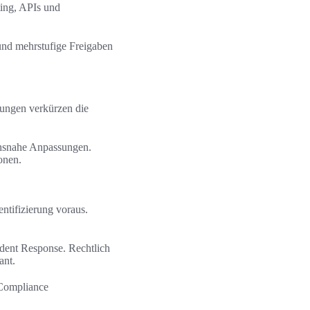
ting, APIs und
und mehrstufige Freigaben
sungen verkürzen die
chsnahe Anpassungen.
onen.
entifizierung voraus.
dent Response. Rechtlich
ant.
 Compliance