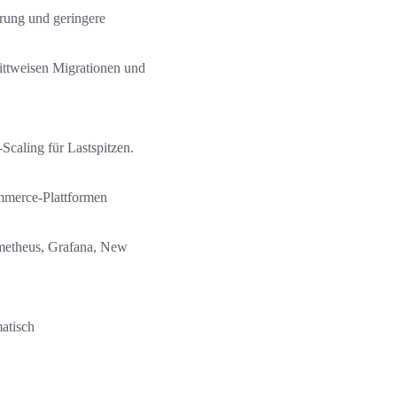
rung und geringere
rittweisen Migrationen und
-Scaling für Lastspitzen.
mmerce-Plattformen
ometheus, Grafana, New
atisch