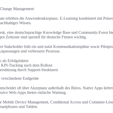
d Change Management
ate erhöhen die Anwenderakzeptanz. E-Learning kombiniert mit Präsenz
nachhaltiges Wissen.
esk, eine deutschsprachige Knowledge Base und Community-Foren biet
en Zeitzone sind speziell für deutsche Firmen wichtig.
 Stakeholder früh ein und nutzt Kommunikationspläne sowie Pilotproj
npassungen und verbessern Prozesse.
als Erfolgsfaktor
d KPI-Tracking nach dem Rollout
erstützung durch Support-Strukturen
r verschiedene Endgeräte
ntscheidet oft über Akzeptanz außerhalb des Büros. Native Apps liefe
onsive Web-Apps bieten einfache Wartung.
e Mobile Device Management, Conditional Access und Container-Lös
artphones und Tablets.