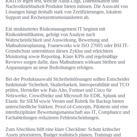
KRITIS legen fest, welche Audit-Logs, Datenlokation und
Nachvollziehbarkeit Produkte bieten müssen. Die Auswahl von
Lösungen hängt deshalb stark von Zertifizierungen, lokalem
Support und Rechenzentrumsstandorten ab.
Ein strukturiertes Risikomanagement IT beginnt mit
Risikoidentifikation, gefolgt von Analyse nach
Wahrscheinlichkeit und Auswirkung, Bewertung und
Maßnahmenplanung. Frameworks wie ISO 27005 oder BSI IT-
Grundschutz unterstützen diesen Zyklus und erleichtern
Monitoring sowie Reporting. Klare KPIs und regelmäßige
Reviews sorgen dafür, dass Maßnahmen wirksam bleiben und
Anpassungen an neue Bedrohungen erfolgen.
Bei der Produktauswahl Sicherheitslösungen sollten Entscheider
funktionale Sicherheit, Skalierbarkeit, Interoperabilität und TCO
prüfen. Hersteller wie Palo Alto, Fortinet und Cisco für
Netzwerke, CrowdStrike und Microsoft für EDR, Splunk und
Elastic für SIEM sowie Veeam und Rubrik für Backup bieten
unterschiedliche Stärken. Proof-of-Concepts, Pilottests und eine
interdisziplinäre Bewertungsmannschaft aus IT, Compliance und
Fachabteilungen reduzieren Fehlentscheidungen.
Zum Abschluss hilft eine klare Checkliste: Schutz kritischer
Assets priorisieren, Budget realistisch planen, Trainings und