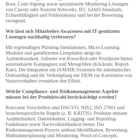
Boot, Code-Signing sowie spezialisierte Monitoring-Lösungen
von Claroty oder Nozomi Networks. IEC 62443-Standards,
Echtzeitfähigkeit und Fehlertoleranz sind bei der Bewertung
zwingend.
Wie lässt sich Mitarbeiter-Awareness mit IT-gestützten
Lösungen nachhaltig verbessern?
Mit regelmäßigen Phishing-Simulationen, Micro-Learning-
Modulen und gamifizierten Lernpfaden steigt die
Aufmerksamkeit. Anbieter wie KnowBe4 oder Proofpoint bieten
automatisierte Kampagnen und Messgrößen (Klickrate, Report-
Rate). Die Integration mit IAM/HR-Systemen für automatisches
Onboarding und die Verknüpfung mit SIEM zur Korrelation von
Nutzerverhalten verstärken den Effekt.
Welche Compliance- und Risikomanagement-Aspekte
müssen bei der Produktwahl berücksichtigt werden?
Relevante Vorschriften sind DSGVO, NIS2, ISO 27001 und
branchenspezifische Regeln (z. B. KRITIS). Produkte müssen
Auditierbarkeit, Datenlokation, Logging- und Reporting-
Funktionen sowie Nachvollziehbarkeit bieten. Der
Risikomanagement-Prozess umfasst Identifikation, Bewertung,
Maßnahmenplanung und Monitoring. Proof-of-Concepts,