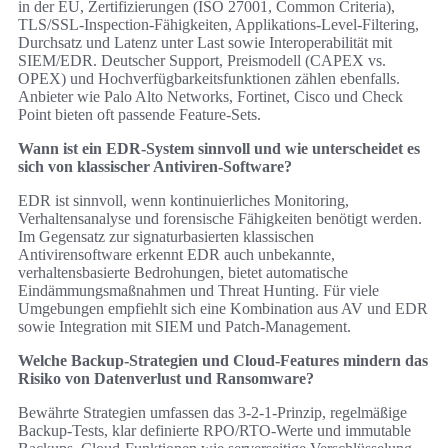
in der EU, Zertifizierungen (ISO 27001, Common Criteria),
TLS/SSL-Inspection-Fähigkeiten, Applikations-Level-Filtering,
Durchsatz und Latenz unter Last sowie Interoperabilität mit
SIEM/EDR. Deutscher Support, Preismodell (CAPEX vs.
OPEX) und Hochverfügbarkeitsfunktionen zählen ebenfalls.
Anbieter wie Palo Alto Networks, Fortinet, Cisco und Check
Point bieten oft passende Feature-Sets.
Wann ist ein EDR-System sinnvoll und wie unterscheidet es
sich von klassischer Antiviren-Software?
EDR ist sinnvoll, wenn kontinuierliches Monitoring,
Verhaltensanalyse und forensische Fähigkeiten benötigt werden.
Im Gegensatz zur signaturbasierten klassischen
Antivirensoftware erkennt EDR auch unbekannte,
verhaltensbasierte Bedrohungen, bietet automatische
Eindämmungsmaßnahmen und Threat Hunting. Für viele
Umgebungen empfiehlt sich eine Kombination aus AV und EDR
sowie Integration mit SIEM und Patch-Management.
Welche Backup-Strategien und Cloud-Features mindern das
Risiko von Datenverlust und Ransomware?
Bewährte Strategien umfassen das 3-2-1-Prinzip, regelmäßige
Backup-Tests, klar definierte RPO/RTO-Werte und immutable