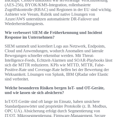
Backups. Cloud-Funktionen wie serverseitige Verschlüsselung
(AES-256), BYOK/KMS-Integration, rollenbasierte
Zugriffskontrolle (RBAC) und Regionen in der EU sind wichtig.
Anbieter wie Veeam, Rubrik und native Lösungen von
Azure/AWS unterstützen automatisierte DR-Failover und
Wiederherstellungstests.
Wie verbessert SIEM die Früherkennung und Incident
Response im Unternehmen?
SIEM sammelt und korreliert Logs aus Netzwerk, Endpoints,
Cloud und Anwendungen, wodurch Anomalien und laterale
Bewegungen schneller erkennbar werden. Mit Threat-
Intelligence-Feeds, Echtzeit-Alarmen und SOAR-Playbooks lässt
sich die MTTR reduzieren. KPIs wie MTTD, MTTR, False-
Positive-Rate und Coverage-Rate helfen bei der Bewertung der
Wirksamkeit. Lösungen von Splunk, IBM QRadar oder Elastic
sind verbreitet.
Welche besonderen Risiken bergen IoT- und OT-Geräte,
und wie lassen sie sich absichern?
IoT/OT-Geräte sind oft lange im Einsatz, haben unsichere
Standardpasswörter und proprietäre Protokolle (z. B. Modbus,
OPC UA). Absicherung erfolgt durch Segmentierung von
IT/OT, Mikrosegmentierung, Firmware-Management, Secure