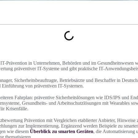
ie IT-Prävention in Unternehmen, Behörden und im Gesundheitswesen w
rtung präventiver IT-Systeme und gibt praktische IT-Anwendungsbeisp
ager, Sicherheitsbeauftragte, Betriebsärzte und Beschaffer in Deutschl
d Einführung von präventiven IT-Systemen.
eiteren Fahrplan: präventive Sicherheitslösungen wie IDS/IPS und End
nsysteme, Gesundheits- und Arbeitsschutzlösungen mit Wearables so
r Krisenfälle.
uktbewertung Prävention mit Vergleichen etablierter Anbieter, Hinwei
hlungen zur Implementierung. Ergänzend werden Beispiele zu smarte
ägen wie diesem
Überblick zu smarten Geräten
, die Automatisierung 
ng thematisieren.