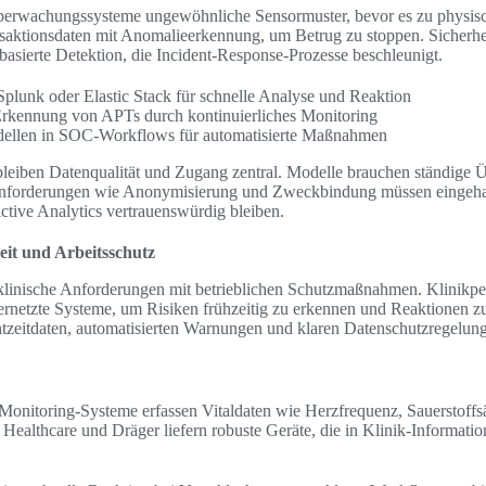
Überwachungssysteme ungewöhnliche Sensormuster, bevor es zu physi
aktionsdaten mit Anomalieerkennung, um Betrug zu stoppen. Sicherhei
basierte Detektion, die Incident-Response-Prozesse beschleunigt.
Splunk oder Elastic Stack für schnelle Analyse und Reaktion
 Erkennung von APTs durch kontinuierliches Monitoring
dellen in SOC-Workflows für automatisierte Maßnahmen
bleiben Datenqualität und Zugang zentral. Modelle brauchen ständig
nforderungen wie Anonymisierung und Zweckbindung müssen eingehal
ctive Analytics vertrauenswürdig bleiben.
it und Arbeitsschutz
linische Anforderungen mit betrieblichen Schutzmaßnahmen. Klinikper
ernetzte Systeme, um Risiken frühzeitig zu erkennen und Reaktionen zu
tzeitdaten, automatisierten Warnungen und klaren Datenschutzregelun
Monitoring-Systeme erfassen Vitaldaten wie Herzfrequenz, Sauerstoffs
 Healthcare und Dräger liefern robuste Geräte, die in Klinik-Informatio