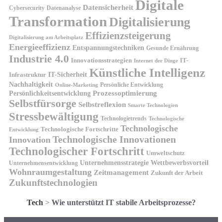
Digitale
Datensicherheit
Cybersecurity
Datenanalyse
Transformation
Digitalisierung
Effizienzsteigerung
Digitalisierung am Arbeitsplatz
Energieeffizienz
Entspannungstechniken
Gesunde Ernährung
Industrie 4.0
Innovationsstrategien
IT-
Internet der Dinge
Künstliche Intelligenz
IT-Sicherheit
Infrastruktur
Nachhaltigkeit
Persönliche Entwicklung
Online-Marketing
Prozessoptimierung
Persönlichkeitsentwicklung
Selbstfürsorge
Selbstreflexion
Smarte Technologien
Stressbewältigung
Technologietrends
Technologische
Technologische
Technologische Fortschritte
Entwicklung
Technologische Innovationen
Innovation
Technologischer Fortschritt
Umweltschutz
Unternehmensstrategie
Wettbewerbsvorteil
Unternehmensentwicklung
Wohnraumgestaltung
Zeitmanagement
Zukunft der Arbeit
Zukunftstechnologien
Tech
>
Wie unterstützt IT stabile Arbeitsprozesse?