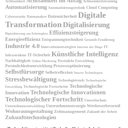
Achtsamkeit im Alltag
Achtsamkeit
Achtsamkeitstraining
Automatisierung
Cloud Computing
Automatisierungstechnik
Digitale
Datensicherheit
Cybersecurity
Datenanalyse
Transformation
Digitalisierung
Effizienzsteigerung
Digitalisierung am Arbeitsplatz
Energieeffizienz
Entspannungstechniken
Gesunde Ernährung
Industrie 4.0
Innovationsstrategien
IT-
Internet der Dinge
Künstliche Intelligenz
IT-Sicherheit
Infrastruktur
Nachhaltigkeit
Persönliche Entwicklung
Online-Marketing
Prozessoptimierung
Persönlichkeitsentwicklung
Selbstfürsorge
Selbstreflexion
Smarte Technologien
Stressbewältigung
Technologietrends
Technologische
Technologische
Technologische Fortschritte
Entwicklung
Technologische Innovationen
Innovation
Technologischer Fortschritt
Umweltschutz
Unternehmensstrategie
Wettbewerbsvorteil
Unternehmensentwicklung
Wohnraumgestaltung
Zeitmanagement
Zukunft der Arbeit
Zukunftstechnologien