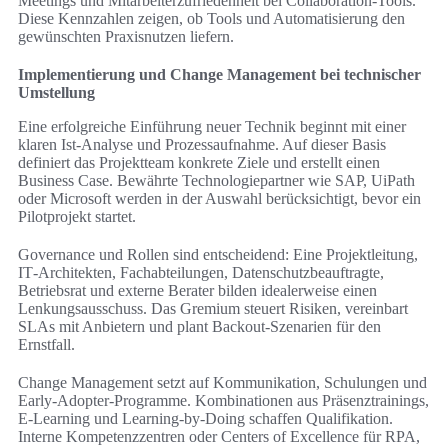
Meetings und Mitarbeiterzufriedenheit bei Collaboration-Tools.
Diese Kennzahlen zeigen, ob Tools und Automatisierung den
gewünschten Praxisnutzen liefern.
Implementierung und Change Management bei technischer
Umstellung
Eine erfolgreiche Einführung neuer Technik beginnt mit einer
klaren Ist‑Analyse und Prozessaufnahme. Auf dieser Basis
definiert das Projektteam konkrete Ziele und erstellt einen
Business Case. Bewährte Technologiepartner wie SAP, UiPath
oder Microsoft werden in der Auswahl berücksichtigt, bevor ein
Pilotprojekt startet.
Governance und Rollen sind entscheidend: Eine Projektleitung,
IT‑Architekten, Fachabteilungen, Datenschutzbeauftragte,
Betriebsrat und externe Berater bilden idealerweise einen
Lenkungsausschuss. Das Gremium steuert Risiken, vereinbart
SLAs mit Anbietern und plant Backout‑Szenarien für den
Ernstfall.
Change Management setzt auf Kommunikation, Schulungen und
Early‑Adopter‑Programme. Kombinationen aus Präsenztrainings,
E‑Learning und Learning‑by‑Doing schaffen Qualifikation.
Interne Kompetenzzentren oder Centers of Excellence für RPA,