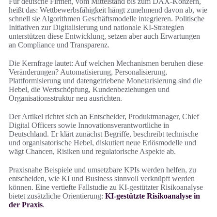
Für deutsche Firmen, vom Mittelstand bis zum DAX‑Konzern,
heißt das: Wettbewerbsfähigkeit hängt zunehmend davon ab, wie
schnell sie Algorithmen Geschäftsmodelle integrieren. Politische
Initiativen zur Digitalisierung und nationale KI‑Strategien
unterstützen diese Entwicklung, setzen aber auch Erwartungen
an Compliance und Transparenz.
Die Kernfrage lautet: Auf welchen Mechanismen beruhen diese
Veränderungen? Automatisierung, Personalisierung,
Plattformisierung und datengetriebene Monetarisierung sind die
Hebel, die Wertschöpfung, Kundenbeziehungen und
Organisationsstruktur neu ausrichten.
Der Artikel richtet sich an Entscheider, Produktmanager, Chief
Digital Officers sowie Innovationsverantwortliche in
Deutschland. Er klärt zunächst Begriffe, beschreibt technische
und organisatorische Hebel, diskutiert neue Erlösmodelle und
wägt Chancen, Risiken und regulatorische Aspekte ab.
Praxisnahe Beispiele und umsetzbare KPIs werden helfen, zu
entscheiden, wie KI und Business sinnvoll verknüpft werden
können. Eine vertiefte Fallstudie zu KI‑gestützter Risikoanalyse
bietet zusätzliche Orientierung:
KI‑gestützte Risikoanalyse in
der Praxis
.