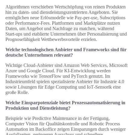
Algorithmen verschieben Wertschöpfung von reinen Produkten
hin zu daten- und dienstleistungszentrierten Angeboten. Sie
ermöglichen neue Erlösmodelle wie Pay‑per‑use, Subscriptions
oder Performance‑Fees. Plattformen und Marktplätze nutzen
Daten, um Angebot und Nachfrage zu matchen, während
Start‑ups und etablierte Unternehmen über Personalisierung und
Prognosefähigkeit Wettbewerbsvorteile erzielen.
Welche technologischen Anbieter und Frameworks sind für
deutsche Unternehmen relevant?
Wichtige Cloud‑Anbieter sind Amazon Web Services, Microsoft
Azure und Google Cloud. Für KI‑Entwicklung werden
Frameworks wie TensorFlow und PyTorch genutzt. Im
Industrieumfeld spielen spezialisierte Anbieter für Industrie 4.0
sowie Lösungen für Edge Computing und IoT‑Sensorik eine
große Rolle.
Welche Einsparpotenziale bietet Prozessautomatisierung in
Produktion und Dienstleistung?
Beispiele wie Predictive Maintenance in der Fertigung,
Computer Vision für Qualitätskontrolle und Robotic Process
Automation im Backoffice zeigen Einsparungen durch weniger
Ausfallzeiten, geringeren Ausschuss und schnellere