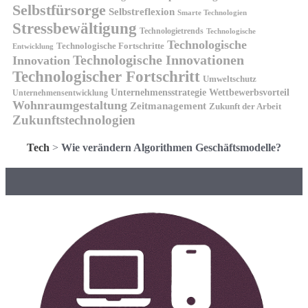
Selbstfürsorge
Selbstreflexion
Smarte Technologien
Stressbewältigung
Technologietrends
Technologische
Technologische
Technologische Fortschritte
Entwicklung
Technologische Innovationen
Innovation
Technologischer Fortschritt
Umweltschutz
Unternehmensstrategie
Wettbewerbsvorteil
Unternehmensentwicklung
Wohnraumgestaltung
Zeitmanagement
Zukunft der Arbeit
Zukunftstechnologien
Tech
>
Wie verändern Algorithmen Geschäftsmodelle?