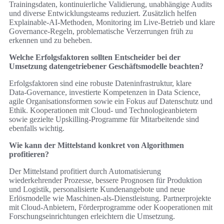
Trainingsdaten, kontinuierliche Validierung, unabhängige Audits
und diverse Entwicklungsteams reduziert. Zusätzlich helfen
Explainable‑AI‑Methoden, Monitoring im Live‑Betrieb und klare
Governance‑Regeln, problematische Verzerrungen früh zu
erkennen und zu beheben.
Welche Erfolgsfaktoren sollten Entscheider bei der
Umsetzung datengetriebener Geschäftsmodelle beachten?
Erfolgsfaktoren sind eine robuste Dateninfrastruktur, klare
Data‑Governance, investierte Kompetenzen in Data Science,
agile Organisationsformen sowie ein Fokus auf Datenschutz und
Ethik. Kooperationen mit Cloud‑ und Technologieanbietern
sowie gezielte Upskilling‑Programme für Mitarbeitende sind
ebenfalls wichtig.
Wie kann der Mittelstand konkret von Algorithmen
profitieren?
Der Mittelstand profitiert durch Automatisierung
wiederkehrender Prozesse, bessere Prognosen für Produktion
und Logistik, personalisierte Kundenangebote und neue
Erlösmodelle wie Maschinen‑als‑Dienstleistung. Partnerprojekte
mit Cloud‑Anbietern, Förderprogramme oder Kooperationen mit
Forschungseinrichtungen erleichtern die Umsetzung.