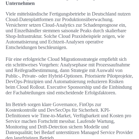
Unternehmen
Viele mittelständische Fertigungsbetriebe in Deutschland nutzen
Cloud-Datenplattformen zur Produktionsüberwachung.
Versicherer setzen Cloud-Analytics zur Schadenprognose ein,
und Einzelhändler stemmen saisonale Peaks durch skalierbare
Shop-Infrastruktur. Solche Cloud Praxisbeispiele zeigen, wie
Automatisierung und Echtzeit-Analysen operative
Entscheidungen beschleunigen.
Für eine erfolgreiche Cloud Migrationsstrategie empfiehlt sich
ein schrittweises Vorgehen: Analysephase mit Prozessaufnahme
und Reifegradbestimmung, dann Strategie mit Auswahl von
Public-, Private- oder Hybrid-Optionen. Priorisierte Pilotprojekte,
DevOps-Prinzipien und Automatisierung reduzieren Risiken
beim Cloud Rollout. Executive Sponsorship und die Einbindung
der Fachabteilungen sind entscheidende Erfolgsfaktoren.
Im Betrieb sorgen klare Governance, FinOps zur
Kostenkontrolle und DevSecOps für Sicherheit. KPI-
Definitionen wie Time-to-Market, Verfügbarkeit und Kosten pro
Service machen Fortschritt messbar. Laufende Wartung,
Monitoring und Drift-Detection sichern Modelle und
Datenqualität; bei Bedarf unterstützen Managed Service Provider
den langfristigen Betrieb.