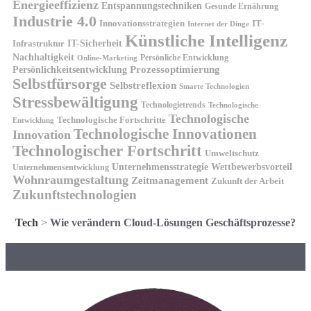
Energieeffizienz
Entspannungstechniken
Gesunde Ernährung
Industrie 4.0
Innovationsstrategien
IT-
Internet der Dinge
Künstliche Intelligenz
IT-Sicherheit
Infrastruktur
Nachhaltigkeit
Persönliche Entwicklung
Online-Marketing
Prozessoptimierung
Persönlichkeitsentwicklung
Selbstfürsorge
Selbstreflexion
Smarte Technologien
Stressbewältigung
Technologietrends
Technologische
Technologische
Technologische Fortschritte
Entwicklung
Technologische Innovationen
Innovation
Technologischer Fortschritt
Umweltschutz
Unternehmensstrategie
Wettbewerbsvorteil
Unternehmensentwicklung
Wohnraumgestaltung
Zeitmanagement
Zukunft der Arbeit
Zukunftstechnologien
Tech
>
Wie verändern Cloud-Lösungen Geschäftsprozesse?