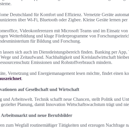
steme.
Home Deutschland für Komfort und Effizienz. Vernetzte Geräte automat
nizieren über Wi‑Fi, Bluetooth oder Zigbee. Kleine Geräte lernen per
Homeoffice, Videokonferenzen mit Microsoft Teams und im Einsatz von 
ngen Weiterbildung und kluge Förderprogramme von Forschungseinric
esministerium für Bildung und Forschung.
on lassen sich auch im Dienstleistungsbereich finden. Banking per App,
Wege und Zeitaufwand. Nachhaltigkeit und Kreislaufwirtschaft bleibe
Ressourcenschutz Emissionen und Rohstoffverbrauch mindern.
äte, Vernetzung und Energiemanagement lesen möchte, findet einen k
auszeichnet
.
ationen auf Gesellschaft und Wirtschaft
ag und Arbeitswelt. Technik schafft neue Chancen, stellt Politik und 
gezielter Planung, damit Innovation Wirtschaftswachstum trägt und n
Arbeitsmarkt und neue Berufsbilder
ren zum Wegfall routinemäßiger Tätigkeiten und erzeugen Nachfrage n