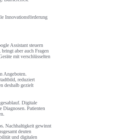
le Innovationsförderung
gle Assistant steuern
 bringt aber auch Fragen
Geräte mit verschlüsselten
en Angeboten.
adtbild, reduziert
n deshalb gezielt
esablauf. Digitale
e Diagnosen. Patienten
en.
. Nachhaltigkeit gewinnt
nsgesamt deuten
lität und digitalen