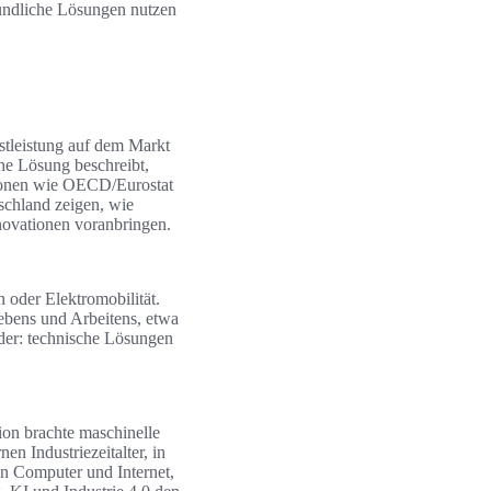
eundliche Lösungen nutzen
nstleistung auf dem Markt
che Lösung beschreibt,
tionen wie OECD/Eurostat
schland zeigen, wie
novationen voranbringen.
oder Elektromobilität.
ebens und Arbeitens, etwa
der: technische Lösungen
ion brachte maschinelle
n Industriezeitalter, in
n Computer und Internet,