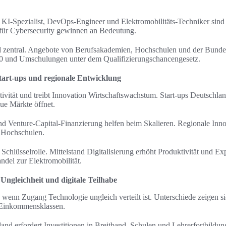
, KI-Spezialist, DevOps-Engineer und Elektromobilitäts‑Techniker sind 
n für Cybersecurity gewinnen an Bedeutung.
 zentral. Angebote von Berufsakademien, Hochschulen und der Bundesa
4.0 und Umschulungen unter dem Qualifizierungschancengesetz.
tart-ups und regionale Entwicklung
tivität und treibt Innovation Wirtschaftswachstum. Start-ups Deutschla
ue Märkte öffnet.
Venture-Capital-Finanzierung helfen beim Skalieren. Regionale Innov
 Hochschulen.
e Schlüsselrolle. Mittelstand Digitalisierung erhöht Produktivität und Ex
del zur Elektromobilität.
Ungleichheit und digitale Teilhabe
t, wenn Zugang Technologie ungleich verteilt ist. Unterschiede zeigen 
 Einkommensklassen.
and erfordert Investitionen in Breitband, Schulen und Lehrerfortbildung