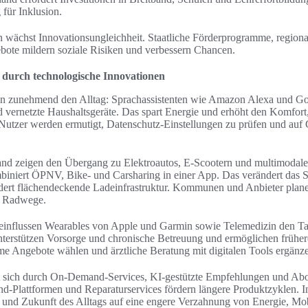
 für Inklusion.
wächst Innovationsungleichheit. Staatliche Förderprogramme, regiona
bote mildern soziale Risiken und verbessern Chancen.
s durch technologische Innovationen
 zunehmend den Alltag: Sprachassistenten wie Amazon Alexa und Goo
vernetzte Haushaltsgeräte. Das spart Energie und erhöht den Komfort,
. Nutzer werden ermutigt, Datenschutz‑Einstellungen zu prüfen und auf 
land zeigen den Übergang zu Elektroautos, E‑Scootern und multimodal
biniert ÖPNV, Bike‑ und Carsharing in einer App. Das verändert das St
dert flächendeckende Ladeinfrastruktur. Kommunen und Anbieter plane
e Radwege.
einflussen Wearables von Apple und Garmin sowie Telemedizin den Tag
nterstützen Vorsorge und chronische Betreuung und ermöglichen früher
me Angebote wählen und ärztliche Beratung mit digitalen Tools ergänz
sich durch On‑Demand‑Services, KI‑gestützte Empfehlungen und Abos
d‑Plattformen und Reparaturservices fördern längere Produktzyklen. I
 und Zukunft des Alltags auf eine engere Verzahnung von Energie, Mobi