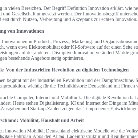
g in vielen Bereichen. Der Begriff Definition Innovation erklärt, wie n
t und Gesellschaft umgesetzt werden. Der Innovationsbegriff untersch
d erst durch Nutzen, Verbreitung und Akzeptanz zur echten Innovation.
ung von Innovationen
 Innovationen in Produkt-, Prozess-, Marketing- und Organisationsinno
sich, wenn etwa Elektromobilität oder KI-Software auf der einen Seite 
eistungen auf der anderen. Disruptive Innovation verändert Märkte gr
gen bestehende Angebote stetig optimieren.
k: Von der Industriellen Revolution zu digitalen Technologien
en beginnt mit der Industriellen Revolution und der Dampfmaschine. S
enproduktion, wichtig für die Technikhistorie Deutschland mit Firmen
 brachte Computer, Internet und Mobilfunk. Die digitale Revolution hat
dert. Heute stehen Digitalisierung, KI und Internet der Dinge im Mitt
Ausgaben und Start-up-Zahlen zeigen das Tempo neuer Entwicklunge
tschland: Mobilität, Haushalt und Arbeit
en Innovation Mobilität Deutschland elektrische Modelle wie die Vol
igitale Fahrplan-Apps den Alltag. Ladeinfrastruktur und Regulierunge