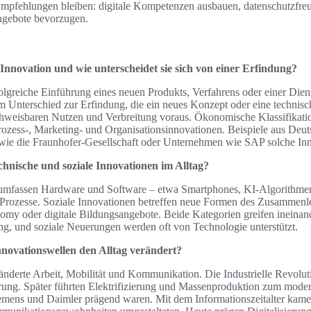
 Empfehlungen bleiben: digitale Kompetenzen ausbauen, datenschutzfr
Angebote bevorzugen.
Innovation und wie unterscheidet sie sich von einer Erfindung?
rfolgreiche Einführung eines neuen Produkts, Verfahrens oder einer Die
 Im Unterschied zur Erfindung, die ein neues Konzept oder eine technis
achweisbaren Nutzen und Verbreitung voraus. Ökonomische Klassifika
rozess-, Marketing- und Organisationsinnovationen. Beispiele aus Deut
wie die Fraunhofer-Gesellschaft oder Unternehmen wie SAP solche In
chnische und soziale Innovationen im Alltag?
umfassen Hardware und Software – etwa Smartphones, KI-Algorithmen 
 Prozesse. Soziale Innovationen betreffen neue Formen des Zusammenl
my oder digitale Bildungsangebote. Beide Kategorien greifen ineinan
g, und soziale Neuerungen werden oft von Technologie unterstützt.
nnovationswellen den Alltag verändert?
änderte Arbeit, Mobilität und Kommunikation. Die Industrielle Revolut
ung. Später führten Elektrifizierung und Massenproduktion zum moderne
ens und Daimler prägend waren. Mit dem Informationszeitalter kame