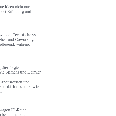
eue Ideen nicht nur
eidet Erfindung und
vation. Technische vs.
stehen und Coworking-
undlegend, während
päter folgten
 wie Siemens und Daimler.
 Arbeitsweisen und
elpunkt. Indikatoren wie
n.
kswagen ID‑Reihe,
n bestimmen die