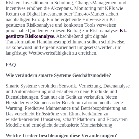
Risiken. Investitionen in Schulung, Change‑Management und
Incentives erhöhen die Akzeptanz. Monitoring mit KPIs wie
Return on Digital Investment oder Time‑to‑Market sichert
nachhaltigen Erfolg. Für tiefergehende Hinweise zur KI-
gestützten Risikoanalyse und konkreten Tools verweisen
praxisnahe Quellen wie diesen Beitrag zur Risikoanalyse:
KI-
gestützte Risikoanalyse
. Abschließend gilt: digitale
Transformation Handlungsempfehlungen sollten schrittweise,
risikobewusst und ergebnisorientiert umgesetzt werden, um
langfristige Wettbewerbsfähigkeit zu erreichen.
FAQ
Wie verändern smarte Systeme Geschäftsmodelle?
Smarte Systeme verbinden Sensorik, Vernetzung, Datenanalyse
und Automatisierung und erlauben so neue Produkte und
Dienstleistungen. Statt nur ein Gerät zu verkaufen, bieten
Hersteller wie Siemens oder Bosch nun abonnementbasierte
Wartung, Predictive Maintenance und Betriebsoptimierung an.
Das verschiebt Erlösströme von Einmalverkäufen zu
wiederkehrenden Umsätzen, schafft Plattform- und Ecosystem-
Modelle und ermöglicht datenbasierte Monetarisierung.
Welche Treiber beschleunigen diese Veränderungen?