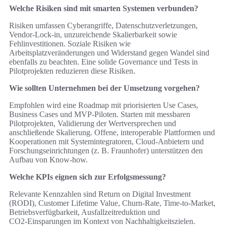
Welche Risiken sind mit smarten Systemen verbunden?
Risiken umfassen Cyberangriffe, Datenschutzverletzungen,
Vendor‑Lock‑in, unzureichende Skalierbarkeit sowie
Fehlinvestitionen. Soziale Risiken wie
Arbeitsplatzveränderungen und Widerstand gegen Wandel sind
ebenfalls zu beachten. Eine solide Governance und Tests in
Pilotprojekten reduzieren diese Risiken.
Wie sollten Unternehmen bei der Umsetzung vorgehen?
Empfohlen wird eine Roadmap mit priorisierten Use Cases,
Business Cases und MVP‑Piloten. Starten mit messbaren
Pilotprojekten, Validierung der Wertversprechen und
anschließende Skalierung. Offene, interoperable Plattformen und
Kooperationen mit Systemintegratoren, Cloud‑Anbietern und
Forschungseinrichtungen (z. B. Fraunhofer) unterstützen den
Aufbau von Know‑how.
Welche KPIs eignen sich zur Erfolgsmessung?
Relevante Kennzahlen sind Return on Digital Investment
(RODI), Customer Lifetime Value, Churn‑Rate, Time‑to‑Market,
Betriebsverfügbarkeit, Ausfallzeitreduktion und
CO2‑Einsparungen im Kontext von Nachhaltigkeitszielen.