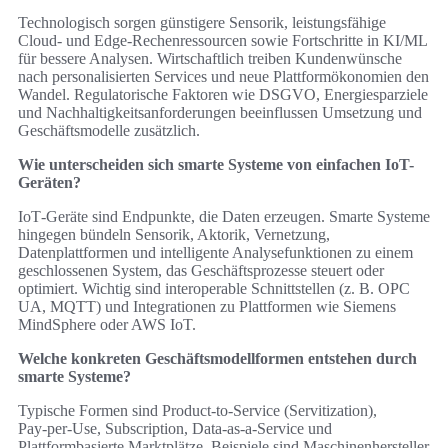
Technologisch sorgen günstigere Sensorik, leistungsfähige
Cloud‑ und Edge‑Rechenressourcen sowie Fortschritte in KI/ML
für bessere Analysen. Wirtschaftlich treiben Kundenwünsche
nach personalisierten Services und neue Plattformökonomien den
Wandel. Regulatorische Faktoren wie DSGVO, Energiesparziele
und Nachhaltigkeitsanforderungen beeinflussen Umsetzung und
Geschäftsmodelle zusätzlich.
Wie unterscheiden sich smarte Systeme von einfachen IoT-
Geräten?
IoT‑Geräte sind Endpunkte, die Daten erzeugen. Smarte Systeme
hingegen bündeln Sensorik, Aktorik, Vernetzung,
Datenplattformen und intelligente Analysefunktionen zu einem
geschlossenen System, das Geschäftsprozesse steuert oder
optimiert. Wichtig sind interoperable Schnittstellen (z. B. OPC
UA, MQTT) und Integrationen zu Plattformen wie Siemens
MindSphere oder AWS IoT.
Welche konkreten Geschäftsmodellformen entstehen durch
smarte Systeme?
Typische Formen sind Product‑to‑Service (Servitization),
Pay‑per‑Use, Subscription, Data‑as‑a‑Service und
Plattformbasierte Marktplätze. Beispiele sind Maschinenhersteller