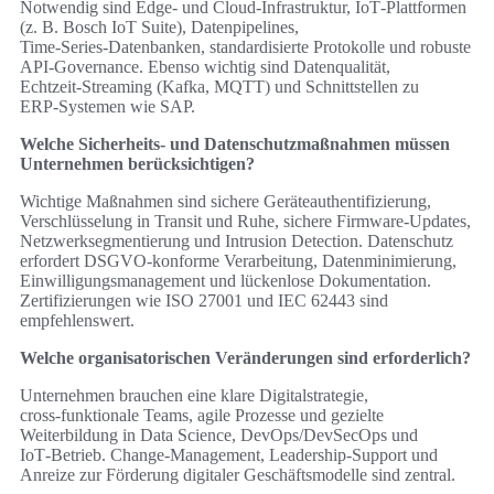
Notwendig sind Edge‑ und Cloud‑Infrastruktur, IoT‑Plattformen
(z. B. Bosch IoT Suite), Datenpipelines,
Time‑Series‑Datenbanken, standardisierte Protokolle und robuste
API‑Governance. Ebenso wichtig sind Datenqualität,
Echtzeit‑Streaming (Kafka, MQTT) und Schnittstellen zu
ERP‑Systemen wie SAP.
Welche Sicherheits‑ und Datenschutzmaßnahmen müssen
Unternehmen berücksichtigen?
Wichtige Maßnahmen sind sichere Geräteauthentifizierung,
Verschlüsselung in Transit und Ruhe, sichere Firmware‑Updates,
Netzwerksegmentierung und Intrusion Detection. Datenschutz
erfordert DSGVO‑konforme Verarbeitung, Datenminimierung,
Einwilligungsmanagement und lückenlose Dokumentation.
Zertifizierungen wie ISO 27001 und IEC 62443 sind
empfehlenswert.
Welche organisatorischen Veränderungen sind erforderlich?
Unternehmen brauchen eine klare Digitalstrategie,
cross‑funktionale Teams, agile Prozesse und gezielte
Weiterbildung in Data Science, DevOps/DevSecOps und
IoT‑Betrieb. Change‑Management, Leadership‑Support und
Anreize zur Förderung digitaler Geschäftsmodelle sind zentral.