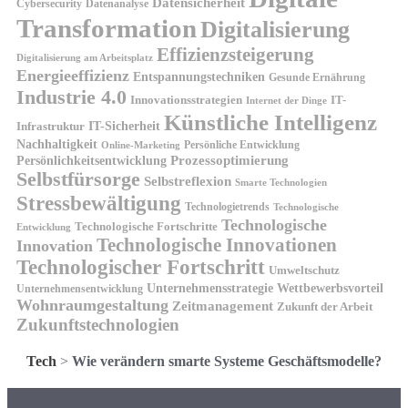
Datensicherheit
Cybersecurity
Datenanalyse
Transformation
Digitalisierung
Effizienzsteigerung
Digitalisierung am Arbeitsplatz
Energieeffizienz
Entspannungstechniken
Gesunde Ernährung
Industrie 4.0
Innovationsstrategien
IT-
Internet der Dinge
Künstliche Intelligenz
IT-Sicherheit
Infrastruktur
Nachhaltigkeit
Persönliche Entwicklung
Online-Marketing
Prozessoptimierung
Persönlichkeitsentwicklung
Selbstfürsorge
Selbstreflexion
Smarte Technologien
Stressbewältigung
Technologietrends
Technologische
Technologische
Technologische Fortschritte
Entwicklung
Technologische Innovationen
Innovation
Technologischer Fortschritt
Umweltschutz
Unternehmensstrategie
Wettbewerbsvorteil
Unternehmensentwicklung
Wohnraumgestaltung
Zeitmanagement
Zukunft der Arbeit
Zukunftstechnologien
Tech
>
Wie verändern smarte Systeme Geschäftsmodelle?