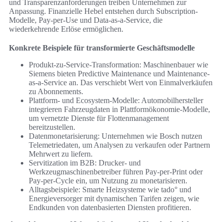
und Transparenzanforderungen treiben Unternehmen zur
Anpassung. Finanzielle Hebel entstehen durch Subscription-
Modelle, Pay-per-Use und Data-as-a-Service, die
wiederkehrende Erlöse ermöglichen.
Konkrete Beispiele für transformierte Geschäftsmodelle
Produkt-zu-Service-Transformation: Maschinenbauer wie
Siemens bieten Predictive Maintenance und Maintenance-
as-a-Service an. Das verschiebt Wert von Einmalverkäufen
zu Abonnements.
Plattform- und Ecosystem-Modelle: Automobilhersteller
integrieren Fahrzeugdaten in Plattformökonomie-Modelle,
um vernetzte Dienste für Flottenmanagement
bereitzustellen.
Datenmonetarisierung: Unternehmen wie Bosch nutzen
Telemetriedaten, um Analysen zu verkaufen oder Partnern
Mehrwert zu liefern.
Servitization im B2B: Drucker- und
Werkzeugmaschinenbetreiber führen Pay-per-Print oder
Pay-per-Cycle ein, um Nutzung zu monetarisieren.
Alltagsbeispiele: Smarte Heizsysteme wie tado° und
Energieversorger mit dynamischen Tarifen zeigen, wie
Endkunden von datenbasierten Diensten profitieren.