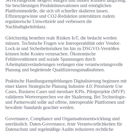
Serviceangebote steigern Margen und binden Kunden langfristig.
Sie beschleunigen Produktinnovationen und ermöglichen
Plattformmodelle, die sich oft schneller skalieren lassen.
Effizienzgewinne und CO2-Reduktion unterstützen zudem
regulatorische Umweltziele und verbessern die
Nachhaltigkeitsbilanz.
Gleichzeitig bestehen reale Risiken IoT, die bedacht werden
müssen. Technische Fragen wie Interoperabilität oder Vendor-
Lock‑in und Sicherheitsrisiken bis hin zu DSGVO-Verstößen
können hohe Kosten verursachen. Ökonomische
Fehlinvestitionen und soziale Spannungen durch
Arbeitsplatzveränderungen verlangen eine verantwortungsvolle
Planung und begleitende Qualifizierungsmaßnahmen.
Praktische Handlungsempfehlungen Digitalisierung beginnen mit
einer klaren Strategische Planung Industrie 4.0: Priorisierte Use
Cases, Business Cases und messbare KPIs. Pilotprojekte (MVP)
validieren Wertversprechen vor der Skalierung. Bei Technologie-
und Partnerwahl sollte auf offene, interoperable Plattformen und
bewährte Standards geachtet werden.
Governance, Compliance und Organisationsentwicklung sind
unerlässlich. Daten‑Governance, feste Verantwortlichkeiten für
Datenschutz und regelmäßige Audits reduzieren rechtliche