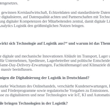
htengesetzes.
, gewinnen Kreislaufwirtschaft, Echtzeitdaten und standardisierte Dat
e digitalisieren, auf Datenqualität achten und Partnerschaften mit Tech
rung digitaler Kompetenzen der Mitarbeitenden zentral, damit digitale L
Analytics Logistik den größtmöglichen Nutzen bringen.
 wirkt sich Technologie auf Logistik aus?“ und warum ist das Th
ie digitale und mechanische Innovationen Abläufe im Transport, Lager u
für Unternehmen, Spediteure, Lagerbetreiber und politische Entscheider
me‑Day‑Delivery‑Erwartungen, Fachkräftemangel und Klimaziele die 
 massiv beeinflussen.
igen die Digitalisierung der Logistik in Deutschland?
s starke Wachstum des Onlinehandels, verschärfte Kundenerwartungen, 
gs‑ und Förderprogramme sowie regulatorische Vorgaben zu Emissionen
e zu digitalisieren und neue Technologien wie IoT, KI und Automatis
le bringen Technologien in der Logistik?