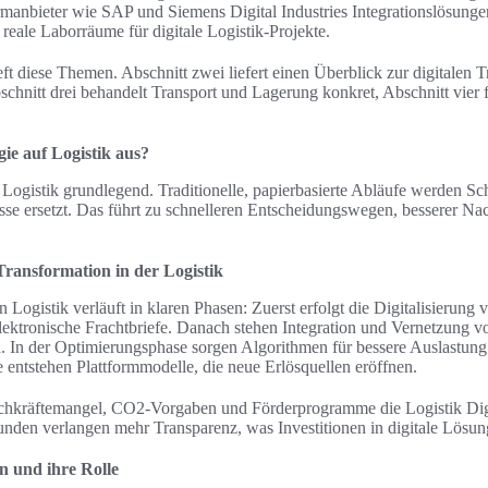
manbieter wie SAP und Siemens Digital Industries Integrationslösungen
 reale Laborräume für digitale Logistik‑Projekte.
eft diese Themen. Abschnitt zwei liefert einen Überblick zur digitalen
schnitt drei behandelt Transport und Lagerung konkret, Abschnitt vier 
ie auf Logistik aus?
Logistik grundlegend. Traditionelle, papierbasierte Abläufe werden Schr
sse ersetzt. Das führt zu schnelleren Entscheidungswegen, besserer Na
Transformation in der Logistik
n Logistik verläuft in klaren Phasen: Zuerst erfolgt die Digitalisieru
elektronische Frachtbriefe. Danach stehen Integration und Vernetzung
In der Optimierungsphase sorgen Algorithmen für bessere Auslastung
entstehen Plattformmodelle, die neue Erlösquellen eröffnen.
achkräftemangel, CO2‑Vorgaben und Förderprogramme die Logistik Digi
den verlangen mehr Transparenz, was Investitionen in digitale Lösun
n und ihre Rolle