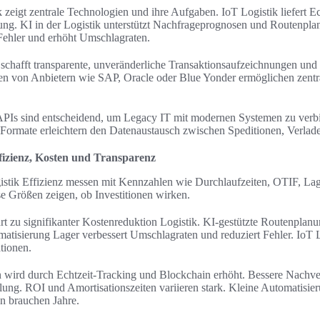
 zeigt zentrale Technologien und ihre Aufgaben. IoT Logistik liefert E
g. KI in der Logistik unterstützt Nachfrageprognosen und Routenpla
Fehler und erhöht Umschlagraten.
chafft transparente, unveränderliche Transaktionsaufzeichnungen und 
men von Anbietern wie SAP, Oracle oder Blue Yonder ermöglichen zent
e APIs sind entscheidend, um Legacy IT mit modernen Systemen zu verb
mate erleichtern den Datenaustausch zwischen Speditionen, Verlade
fizienz, Kosten und Transparenz
tik Effizienz messen mit Kennzahlen wie Durchlaufzeiten, OTIF, La
e Größen zeigen, ob Investitionen wirken.
rt zu signifikanter Kostenreduktion Logistik. KI‑gestützte Routenplanu
matisierung Lager verbessert Umschlagraten und reduziert Fehler. IoT L
tionen.
wird durch Echtzeit‑Tracking und Blockchain erhöht. Bessere Nachverf
ung. ROI und Amortisationszeiten variieren stark. Kleine Automatisier
 brauchen Jahre.