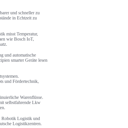
arer und schneller zu
ände in Echtzeit zu
tik misst Temperatur,
rmen wie Bosch IoT,
atz.
ng und automatische
ipien smarter Geräte lesen
rtsystemen.
ts und Fördertechnik,
nuierliche Warenflüsse.
mit selbstfahrende Lkw
en.
n Robotik Logistik und
tsche Logistikzentren.