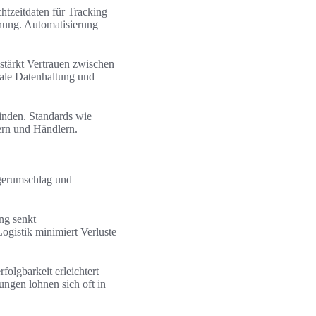
chtzeitdaten für Tracking
nung. Automatisierung
stärkt Vertrauen zwischen
rale Datenhaltung und
inden. Standards wie
rn und Händlern.
gerumschlag und
ng senkt
ogistik minimiert Verluste
olgbarkeit erleichtert
ungen lohnen sich oft in