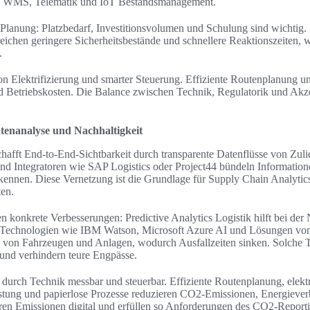
en WMS, Telematik und IoT Bestandsmanagement.
 Planung: Platzbedarf, Investitionsvolumen und Schulung sind wichtig
ichen geringere Sicherheitsbestände und schnellere Reaktionszeiten, 
.
von Elektrifizierung und smarter Steuerung. Effiziente Routenplanung un
 Betriebskosten. Die Balance zwischen Technik, Regulatorik und Akzep
atenanalyse und Nachhaltigkeit
schafft End‑to‑End‑Sichtbarkeit durch transparente Datenflüsse von Zuli
d Integratoren wie SAP Logistics oder Project44 bündeln Information
kennen. Diese Vernetzung ist die Grundlage für Supply Chain Analytics
ten.
n konkrete Verbesserungen: Predictive Analytics Logistik hilft bei de
 Technologien wie IBM Watson, Microsoft Azure AI und Lösungen von
von Fahrzeugen und Anlagen, wodurch Ausfallzeiten sinken. Solche 
und verhindern teure Engpässe.
durch Technik messbar und steuerbar. Effiziente Routenplanung, elektrif
stung und papierlose Prozesse reduzieren CO2‑Emissionen, Energiever
n Emissionen digital und erfüllen so Anforderungen des CO2‑Reporti