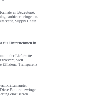
enformate an Bedeutung.
nologieanbietern eingehen.
ieferkette, Supply Chain
ema für Unternehmen in
nd in der Lieferkette
 relevant, weil
Effizienz, Transparenz
Fachkräftemangel,
. Diese Faktoren zwingen
ierung einzusetzen.