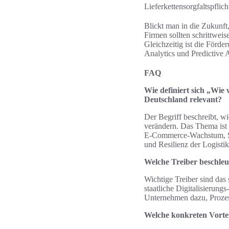
Lieferkettensorgfaltspflic
Blickt man in die Zukunft
Firmen sollten schrittweis
Gleichzeitig ist die Förde
Analytics und Predictive 
FAQ
Wie definiert sich „Wie
Deutschland relevant?
Der Begriff beschreibt, w
verändern. Das Thema ist 
E‑Commerce‑Wachstum, Sa
und Resilienz der Logistik
Welche Treiber beschleun
Wichtige Treiber sind da
staatliche Digitalisierun
Unternehmen dazu, Prozess
Welche konkreten Vortei