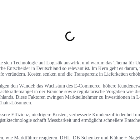
wie sich Technologie auf Logistik auswirkt und warum das Thema für U
che Entscheider in Deutschland so relevant ist. Im Kern geht es darum, 
fe verändern, Kosten senken und die Transparenz in Lieferketten erhö
unigen den Wandel: das Wachstum des E‑Commerce, höhere Kundener
achkräftemangel in der Branche sowie regulatorische Vorgaben wie di
hlands. Diese Faktoren zwingen Marktteilnehmer zu Investitionen in Lo
Chain‑Lösungen.
essere Effizienz, niedrigere Kosten, verbesserte Kundenzufriedenheit un
stiktechnologie schafft Messbarkeit und ermöglicht schnellere Entsch
gen, wie Marktführer reagieren. DHL, DB Schenker und Kühne + Nagel 