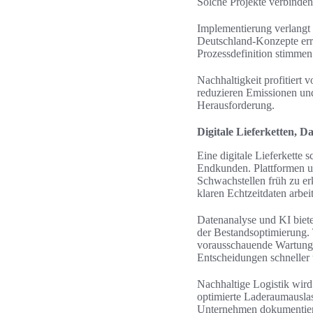
Solche Projekte verbind
Implementierung verlangt
Deutschland-Konzepte erre
Prozessdefinition stimmen
Nachhaltigkeit profitiert 
reduzieren Emissionen und
Herausforderung.
Digitale Lieferketten, D
Eine digitale Lieferkette 
Endkunden. Plattformen un
Schwachstellen früh zu er
klaren Echtzeitdaten arbei
Datenanalyse und KI biete
der Bestandsoptimierung.
vorausschauende Wartung 
Entscheidungen schneller 
Nachhaltige Logistik wird 
optimierte Laderaumausla
Unternehmen dokumentiere