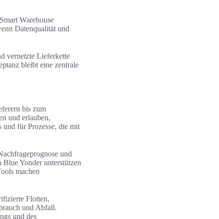
. Smart Warehouse
wenn Datenqualität und
d vernetzte Lieferkette
tanz bleibt eine zentrale
eferern bis zum
en und erlauben,
 und für Prozesse, die mit
r Nachfrageprognose und
 Blue Yonder unterstützen
Tools machen
izierte Flotten,
brauch und Abfall.
ngs und des