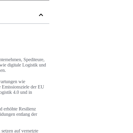
nternehmen, Spediteure,
wie digitale Logistik und
hen.
wartungen wie
e Emissionsziele der EU
gistik 4.0 und in
d erhöhte Resilienz
eidungen entlang der
setzen auf vernetzte