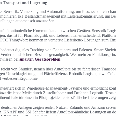
in Transport und Lagerung
et Sensorik, Vernetzung und Automatisierung, um Prozesse durchschaub
mbinieren IoT Bestandsmanagement mit Lagerautomatisierung, um Best
llungen automatisch anzustoßen.
laubt kontinuierliche Kommunikation zwischen Geräten. Sensorik Logis
en; das ist für Pharmalogistik und Lebensmittel entscheidend. Plattfo
PTC ThingWorx kommen in vernetzte Lieferkette- Lösungen zum Eins
edeutet digitales Tracking von Containern und Paletten. Smart Shelvi
 Verderb und sichern Bestandsgenauigkeit. Wer mehr zu Funktionsprinz
ndwissen bei
smarten Geräteprofilen
.
reicht von Shuttlesystemen über AutoStore bis zu fahrerlosen Transpo
gert Umschlagleistung und Flächeffizienz. Robotik Logistik, etwa Cobo
d verbessert Ergonomie.
ntegriert sich in Warehouse-Management-Systeme und ermöglicht konti
zt die letzte Meile durch Zustellroboter und Drohnen Logistik. Tests 
hrend Paketdrohnen in Pilotprojekten erste städtische Lieferungen zeig
in deutschen Anlagen zeigen realen Nutzen. Zalando und Amazon setze
in. KNAPP und SSI Schäfer liefern AutoStore‑ähnliche Lösungen an deu