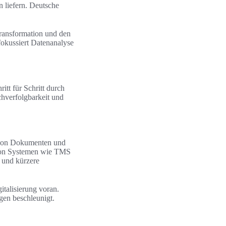
 liefern. Deutsche
 Transformation und den
fokussiert Datenanalyse
itt für Schritt durch
chverfolgbarkeit und
ng von Dokumenten und
 von Systemen wie TMS
 und kürzere
talisierung voran.
gen beschleunigt.