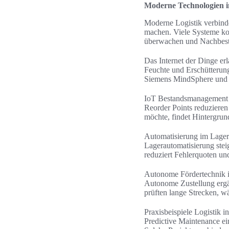
Moderne Technologien 
Moderne Logistik verbind
machen. Viele Systeme ko
überwachen und Nachbeste
Das Internet der Dinge er
Feuchte und Erschütterung
Siemens MindSphere und 
IoT Bestandsmanagement b
Reorder Points reduzieren
möchte, findet Hintergru
Automatisierung im Lager 
Lagerautomatisierung stei
reduziert Fehlerquoten un
Autonome Fördertechnik i
Autonome Zustellung ergän
prüften lange Strecken, wä
Praxisbeispiele Logistik 
Predictive Maintenance e