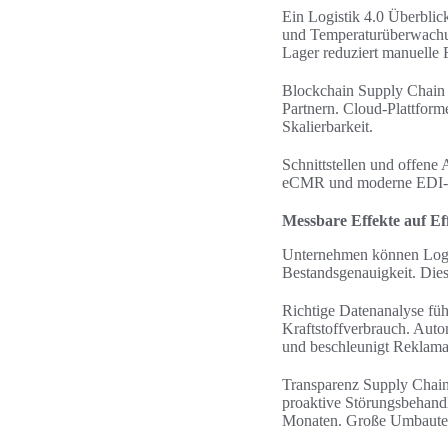
Ein Logistik 4.0 Überblick
und Temperaturüberwachun
Lager reduziert manuelle 
Blockchain Supply Chain s
Partnern. Cloud‑Plattfor
Skalierbarkeit.
Schnittstellen und offen
eCMR und moderne EDI‑For
Messbare Effekte auf Ef
Unternehmen können Logis
Bestandsgenauigkeit. Dies
Richtige Datenanalyse füh
Kraftstoffverbrauch. Auto
und beschleunigt Reklama
Transparenz Supply Chain 
proaktive Störungsbehandl
Monaten. Große Umbauten