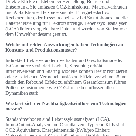
Direkte Effekte entstehen bei Herstellung, Betrieb und
Entsorgung. Sie umfassen CO2‑Emissionen, Materialverbrauch
und Abfallströme. Beispiele sind der Energiebedarf von
Rechenzentren, der Ressourceneinsatz bei Smartphones und die
Batterieherstellung für Elektrofahrzeuge. Lebenszyklusanalysen
(LCA) liefern vergleichbare Daten und werden von Stellen wie
dem Umweltbundesamt genutzt.
Welche indirekten Auswirkungen haben Technologien auf
Konsum- und Produktionsmuster?
Indirekte Effekte verändern Verhalten und Geschäftsmodelle.
E‑Commerce verändert Logistik, Streaming erhöht
Internetverkehr, und Sharing‑Modelle können Besitz reduzieren
oder zusätzlichen Verbrauch auslösen. Effizienzgewinne können
durch den Rebound‑Effekt zu erhöhtem Gesamtkonsum führen.
Politische Instrumente wie CO2‑Preise beeinflussen diese
Dynamiken stark.
Wie lässt sich der Nachhaltigkeitseinfluss von Technologien
messen?
Standardmethoden sind Lebenszyklusanalysen (LCA),
Input‑Output‑Analysen und Ökobilanzen. Typische KPIs sind
CO2‑Äquivalente, Energieintensität (kWh/pro Einheit),
Materialeffizienz und Wasserfußabdruck. Digitale Tools wie