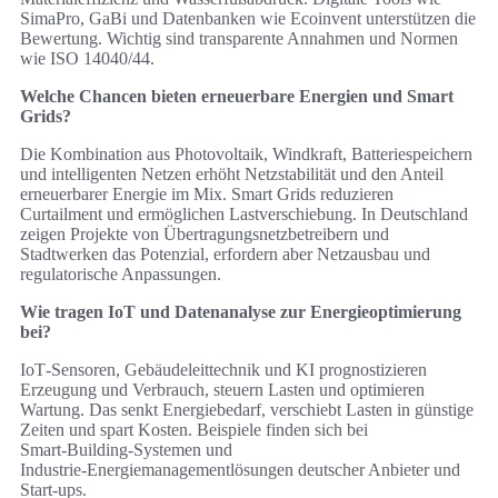
SimaPro, GaBi und Datenbanken wie Ecoinvent unterstützen die
Bewertung. Wichtig sind transparente Annahmen und Normen
wie ISO 14040/44.
Welche Chancen bieten erneuerbare Energien und Smart
Grids?
Die Kombination aus Photovoltaik, Windkraft, Batteriespeichern
und intelligenten Netzen erhöht Netzstabilität und den Anteil
erneuerbarer Energie im Mix. Smart Grids reduzieren
Curtailment und ermöglichen Lastverschiebung. In Deutschland
zeigen Projekte von Übertragungsnetzbetreibern und
Stadtwerken das Potenzial, erfordern aber Netzausbau und
regulatorische Anpassungen.
Wie tragen IoT und Datenanalyse zur Energieoptimierung
bei?
IoT‑Sensoren, Gebäudeleittechnik und KI prognostizieren
Erzeugung und Verbrauch, steuern Lasten und optimieren
Wartung. Das senkt Energiebedarf, verschiebt Lasten in günstige
Zeiten und spart Kosten. Beispiele finden sich bei
Smart‑Building‑Systemen und
Industrie‑Energiemanagementlösungen deutscher Anbieter und
Start‑ups.