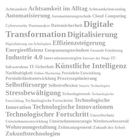
Achtsamkeit im Alltag
Achtsamkeit
Achtsamkeitstraining
Automatisierung
Cloud Computing
Automatisierungstechnik
Digitale
Datensicherheit
Cybersecurity
Datenanalyse
Transformation
Digitalisierung
Effizienzsteigerung
Digitalisierung am Arbeitsplatz
Energieeffizienz
Entspannungstechniken
Gesunde Ernährung
Industrie 4.0
Innovationsstrategien
IT-
Internet der Dinge
Künstliche Intelligenz
IT-Sicherheit
Infrastruktur
Nachhaltigkeit
Persönliche Entwicklung
Online-Marketing
Prozessoptimierung
Persönlichkeitsentwicklung
Selbstfürsorge
Selbstreflexion
Smarte Technologien
Stressbewältigung
Technologietrends
Technologische
Technologische
Technologische Fortschritte
Entwicklung
Technologische Innovationen
Innovation
Technologischer Fortschritt
Umweltschutz
Unternehmensstrategie
Wettbewerbsvorteil
Unternehmensentwicklung
Wohnraumgestaltung
Zeitmanagement
Zukunft der Arbeit
Zukunftstechnologien