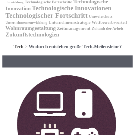
Technologische
Technologische Fortschritte
Entwicklung
Technologische Innovationen
Innovation
Technologischer Fortschritt
Umweltschutz
Unternehmensstrategie
Wettbewerbsvorteil
Unternehmensentwicklung
Wohnraumgestaltung
Zeitmanagement
Zukunft der Arbeit
Zukunftstechnologien
Tech
>
Wodurch entstehen große Tech-Meilensteine?