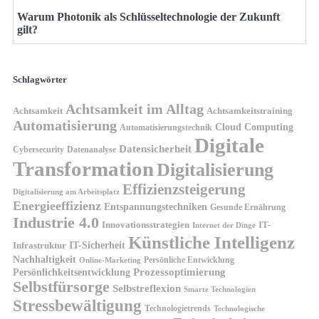
Warum Photonik als Schlüsseltechnologie der Zukunft
gilt?
Schlagwörter
Achtsamkeit im Alltag
Achtsamkeit
Achtsamkeitstraining
Automatisierung
Cloud Computing
Automatisierungstechnik
Digitale
Datensicherheit
Cybersecurity
Datenanalyse
Transformation
Digitalisierung
Effizienzsteigerung
Digitalisierung am Arbeitsplatz
Energieeffizienz
Entspannungstechniken
Gesunde Ernährung
Industrie 4.0
Innovationsstrategien
IT-
Internet der Dinge
Künstliche Intelligenz
IT-Sicherheit
Infrastruktur
Nachhaltigkeit
Persönliche Entwicklung
Online-Marketing
Prozessoptimierung
Persönlichkeitsentwicklung
Selbstfürsorge
Selbstreflexion
Smarte Technologien
Stressbewältigung
Technologietrends
Technologische