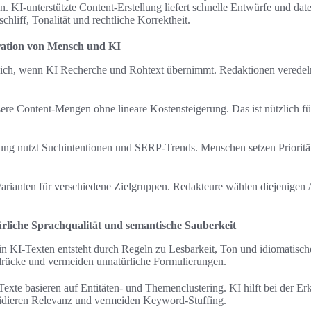
 KI-unterstützte Content-Erstellung liefert schnelle Entwürfe und date
hliff, Tonalität und rechtliche Korrektheit.
ration von Mensch und KI
 sich, wenn KI Recherche und Rohtext übernimmt. Redaktionen veredeln 
ößere Content-Mengen ohne lineare Kostensteigerung. Das ist nützlich 
ng nutzt Suchintentionen und SERP-Trends. Menschen setzen Priorität
Varianten für verschiedene Zielgruppen. Redakteure wählen diejenigen
rliche Sprachqualität und semantische Sauberkeit
 in KI-Texten entsteht durch Regeln zu Lesbarkeit, Ton und idiomatisch
sdrücke und vermeiden unnatürliche Formulierungen.
xte basieren auf Entitäten- und Themenclustering. KI hilft bei der Er
idieren Relevanz und vermeiden Keyword-Stuffing.