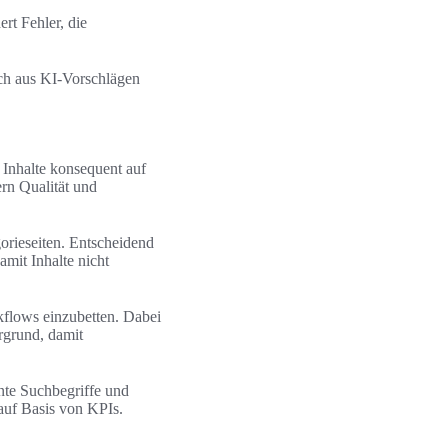
rt Fehler, die
ch aus KI-Vorschlägen
Inhalte konsequent auf
ern Qualität und
rieseiten. Entscheidend
mit Inhalte nicht
kflows einzubetten. Dabei
rgrund, damit
nte Suchbegriffe und
 auf Basis von KPIs.