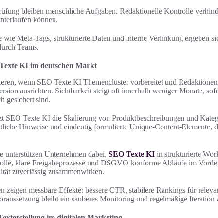
üfung bleiben menschliche Aufgaben. Redaktionelle Kontrolle verhinde
nterlaufen können.
wie Meta-Tags, strukturierte Daten und interne Verlinkung ergeben si
durch Teams.
 Texte KI im deutschen Markt
ieren, wenn SEO Texte KI Themencluster vorbereitet und Redaktionen 
sion ausrichten. Sichtbarkeit steigt oft innerhalb weniger Monate, sof
h gesichert sind.
t SEO Texte KI die Skalierung von Produktbeschreibungen und Katego
tliche Hinweise und eindeutig formulierte Unique-Content-Elemente, da
de unterstützen Unternehmen dabei,
SEO Texte KI
in strukturierte Wor
trolle, klare Freigabeprozesse und DSGVO-konforme Abläufe im Vorde
ität zuverlässig zusammenwirken.
en zeigen messbare Effekte: bessere CTR, stabilere Rankings für releva
Voraussetzung bleibt ein sauberes Monitoring und regelmäßige Iteration
Texterstellung im digitalen Marketing