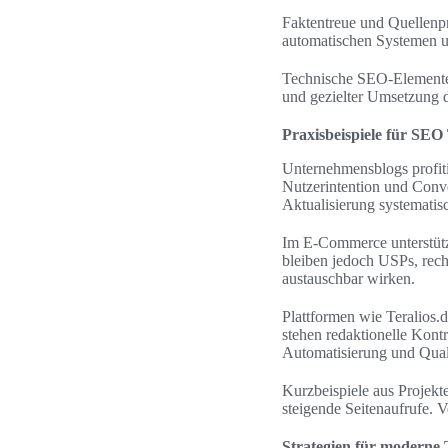
Faktentreue und Quellenpr
automatischen Systemen u
Technische SEO-Elemente 
und gezielter Umsetzung 
Praxisbeispiele für SEO
Unternehmensblogs profit
Nutzerintention und Conver
Aktualisierung systematisc
Im E-Commerce unterstütz
bleiben jedoch USPs, rech
austauschbar wirken.
Plattformen wie Teralios.
stehen redaktionelle Kon
Automatisierung und Qual
Kurzbeispiele aus Projekt
steigende Seitenaufrufe. 
Strategien für moderne 