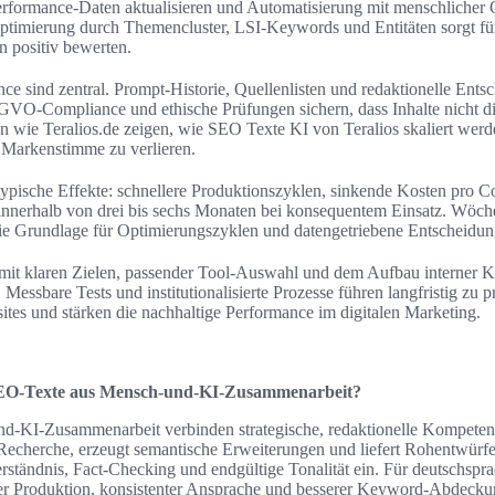
rformance-Daten aktualisieren und Automatisierung mit menschlicher 
ptimierung durch Themencluster, LSI-Keywords und Entitäten sorgt f
n positiv bewerten.
e sind zentral. Prompt-Historie, Quellenlisten und redaktionelle Ents
VO-Compliance und ethische Prüfungen sichern, dass Inhalte nicht di
en wie Teralios.de zeigen, wie SEO Texte KI von Teralios skaliert wer
d Markenstimme zu verlieren.
n typische Effekte: schnellere Produktionszyklen, sinkende Kosten pro 
nnerhalb von drei bis sechs Monaten bei konsequentem Einsatz. Wöche
die Grundlage für Optimierungszyklen und datengetriebene Entscheidun
 mit klaren Zielen, passender Tool-Auswahl und dem Aufbau interner 
essbare Tests und institutionalisierte Prozesse führen langfristig zu 
sites und stärken die nachhaltige Performance im digitalen Marketing.
EO-Texte aus Mensch-und-KI-Zusammenarbeit?
‑KI‑Zusammenarbeit verbinden strategische, redaktionelle Kompetenz
t Recherche, erzeugt semantische Erweiterungen und liefert Rohentwür
tändnis, Fact‑Checking und endgültige Tonalität ein. Für deutschsprac
er Produktion, konsistenter Ansprache und besserer Keyword‑Abdeckung