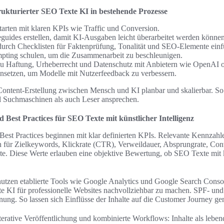
trukturierter SEO Texte KI in bestehende Prozesse
starten mit klaren KPIs wie Traffic und Conversion.
guides erstellen, damit KI-Ausgaben leicht überarbeitet werden können
durch Checklisten für Faktenprüfung, Tonalität und SEO-Elemente einf
pting schulen, um die Zusammenarbeit zu beschleunigen.
zu Haftung, Urheberrecht und Datenschutz mit Anbietern wie OpenAI o
insetzen, um Modelle mit Nutzerfeedback zu verbessern.
Content-Erstellung zwischen Mensch und KI planbar und skalierbar. So e
 Suchmaschinen als auch Leser ansprechen.
 Best Practices für SEO Texte mit künstlicher Intelligenz
est Practices beginnen mit klar definierten KPIs. Relevante Kennzahl
n für Zielkeywords, Klickrate (CTR), Verweildauer, Absprungrate, Co
te. Diese Werte erlauben eine objektive Bewertung, ob SEO Texte mit k
.
 nutzen etablierte Tools wie Google Analytics und Google Search Co
 KI für professionelle Websites nachvollziehbar zu machen. SPF- und 
nung. So lassen sich Einflüsse der Inhalte auf die Customer Journey g
iterative Veröffentlichung und kombinierte Workflows: Inhalte als lebe