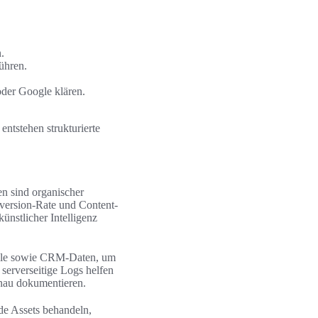
.
ühren.
der Google klären.
ntstehen strukturierte
en sind organischer
nversion-Rate und Content-
ünstlicher Intelligenz
nsole sowie CRM-Daten, um
serverseitige Logs helfen
enau dokumentieren.
nde Assets behandeln,