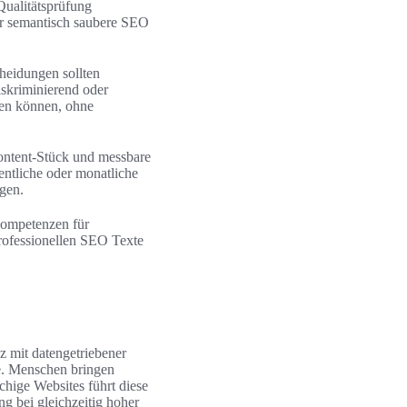
Qualitätsprüfung
ür semantisch saubere SEO
cheidungen sollten
skriminierend oder
den können, ohne
Content-Stück und messbare
ntliche oder monatliche
gen.
Kompetenzen für
professionellen SEO Texte
 mit datengetriebener
fe. Menschen bringen
hige Websites führt diese
 bei gleichzeitig hoher