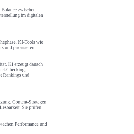
ie Balance zwischen
erstellung im digitalen
rchephase. KI-Tools wie
 und priorisieren
ität. KI erzeugt danach
act-Checking,
st Rankings und
tzung. Content-Strategen
Lesbarkeit. Sie prüfen
rwachen Performance und