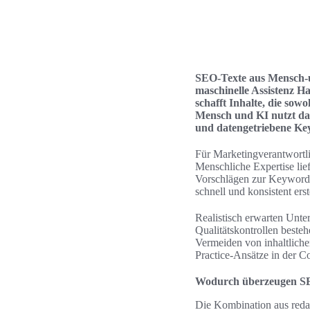
SEO-Texte aus Mensch-u
maschinelle Assistenz H
schafft Inhalte, die sow
Mensch und KI nutzt dabe
und datengetriebene Ke
Für Marketingverantwortli
Menschliche Expertise lie
Vorschlägen zur Keyword-
schnell und konsistent ers
Realistisch erwarten Unte
Qualitätskontrollen beste
Vermeiden von inhaltliche
Practice-Ansätze in der 
Wodurch überzeugen S
Die Kombination aus redak