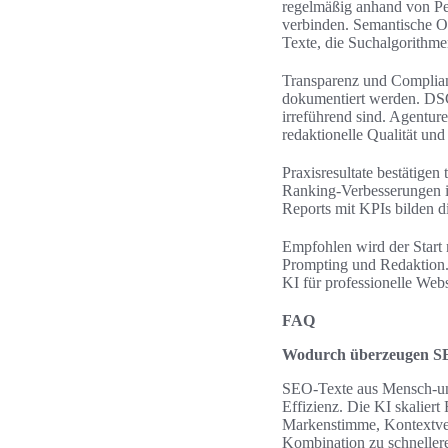
regelmäßig anhand von Pe
verbinden. Semantische O
Texte, die Suchalgorithme
Transparenz und Complianc
dokumentiert werden. DSG
irreführend sind. Agentur
redaktionelle Qualität un
Praxisresultate bestätige
Ranking-Verbesserungen i
Reports mit KPIs bilden 
Empfohlen wird der Start
Prompting und Redaktion. M
KI für professionelle Web
FAQ
Wodurch überzeugen S
SEO‑Texte aus Mensch‑und
Effizienz. Die KI skalier
Markenstimme, Kontextvers
Kombination zu schneller