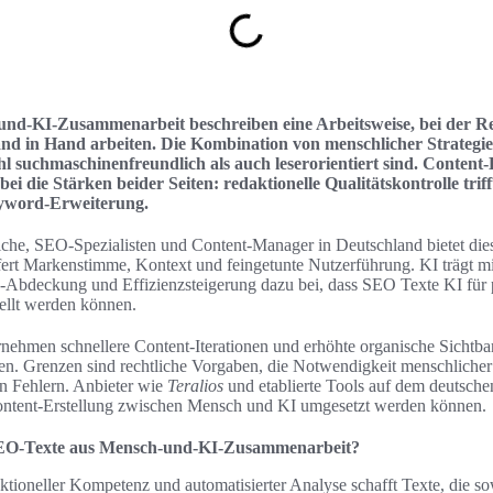
nd-KI-Zusammenarbeit beschreiben eine Arbeitsweise, bei der R
and in Hand arbeiten. Die Kombination von menschlicher Strategi
ohl suchmaschinenfreundlich als auch leserorientiert sind. Content
i die Stärken beider Seiten: redaktionelle Qualitätskontrolle triff
yword-Erweiterung.
che, SEO-Spezialisten und Content-Manager in Deutschland bietet dies
fert Markenstimme, Kontext und feingetunte Nutzerführung. KI trägt mi
Abdeckung und Effizienzsteigerung dazu bei, dass SEO Texte KI für p
tellt werden können.
rnehmen schnellere Content-Iterationen und erhöhte organische Sichtbar
hen. Grenzen sind rechtliche Vorgaben, die Notwendigkeit menschliche
n Fehlern. Anbieter wie
Teralios
und etablierte Tools auf dem deutsche
Content-Erstellung zwischen Mensch und KI umgesetzt werden können.
EO-Texte aus Mensch-und-KI-Zusammenarbeit?
tioneller Kompetenz und automatisierter Analyse schafft Texte, die s