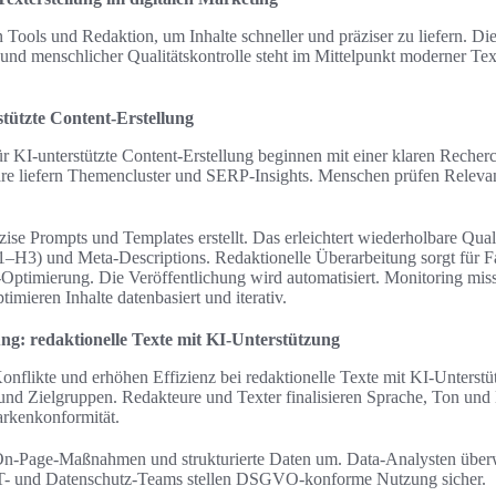
ools und Redaktion, um Inhalte schneller und präziser zu liefern. D
und menschlicher Qualitätskontrolle steht im Mittelpunkt moderner Text
tützte Content-Erstellung
r KI-unterstützte Content-Erstellung beginnen mit einer klaren Reche
 liefern Themencluster und SERP-Insights. Menschen prüfen Relevanz
ise Prompts und Templates erstellt. Das erleichtert wiederholbare Qual
1–H3) und Meta-Descriptions. Redaktionelle Überarbeitung sorgt für F
Optimierung. Die Veröffentlichung wird automatisiert. Monitoring mis
imieren Inhalte datenbasiert und iterativ.
g: redaktionelle Texte mit KI-Unterstützung
onflikte und erhöhen Effizienz bei redaktionelle Texte mit KI-Unterstü
nd Zielgruppen. Redakteure und Texter finalisieren Sprache, Ton und 
arkenkonformität.
 On-Page-Maßnahmen und strukturierte Daten um. Data-Analysten übe
IT- und Datenschutz-Teams stellen DSGVO-konforme Nutzung sicher.