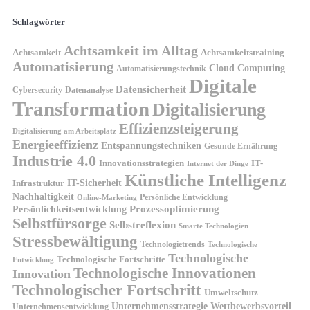
Schlagwörter
Achtsamkeit im Alltag
Achtsamkeit
Achtsamkeitstraining
Automatisierung
Cloud Computing
Automatisierungstechnik
Digitale
Datensicherheit
Cybersecurity
Datenanalyse
Transformation
Digitalisierung
Effizienzsteigerung
Digitalisierung am Arbeitsplatz
Energieeffizienz
Entspannungstechniken
Gesunde Ernährung
Industrie 4.0
Innovationsstrategien
IT-
Internet der Dinge
Künstliche Intelligenz
IT-Sicherheit
Infrastruktur
Nachhaltigkeit
Persönliche Entwicklung
Online-Marketing
Prozessoptimierung
Persönlichkeitsentwicklung
Selbstfürsorge
Selbstreflexion
Smarte Technologien
Stressbewältigung
Technologietrends
Technologische
Technologische
Technologische Fortschritte
Entwicklung
Technologische Innovationen
Innovation
Technologischer Fortschritt
Umweltschutz
Unternehmensstrategie
Wettbewerbsvorteil
Unternehmensentwicklung