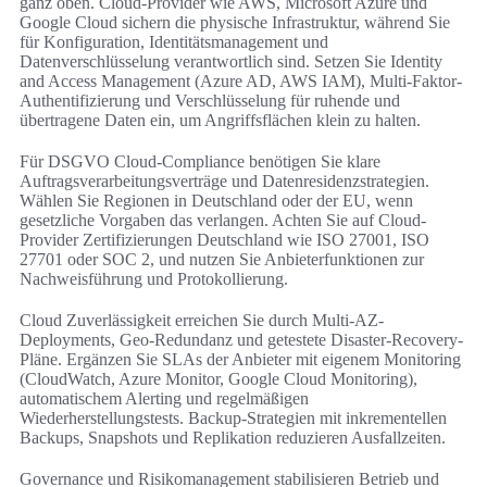
ganz oben. Cloud-Provider wie AWS, Microsoft Azure und
Google Cloud sichern die physische Infrastruktur, während Sie
für Konfiguration, Identitätsmanagement und
Datenverschlüsselung verantwortlich sind. Setzen Sie Identity
and Access Management (Azure AD, AWS IAM), Multi-Faktor-
Authentifizierung und Verschlüsselung für ruhende und
übertragene Daten ein, um Angriffsflächen klein zu halten.
Für DSGVO Cloud-Compliance benötigen Sie klare
Auftragsverarbeitungsverträge und Datenresidenzstrategien.
Wählen Sie Regionen in Deutschland oder der EU, wenn
gesetzliche Vorgaben das verlangen. Achten Sie auf Cloud-
Provider Zertifizierungen Deutschland wie ISO 27001, ISO
27701 oder SOC 2, und nutzen Sie Anbieterfunktionen zur
Nachweisführung und Protokollierung.
Cloud Zuverlässigkeit erreichen Sie durch Multi-AZ-
Deployments, Geo-Redundanz und getestete Disaster-Recovery-
Pläne. Ergänzen Sie SLAs der Anbieter mit eigenem Monitoring
(CloudWatch, Azure Monitor, Google Cloud Monitoring),
automatischem Alerting und regelmäßigen
Wiederherstellungstests. Backup-Strategien mit inkrementellen
Backups, Snapshots und Replikation reduzieren Ausfallzeiten.
Governance und Risikomanagement stabilisieren Betrieb und