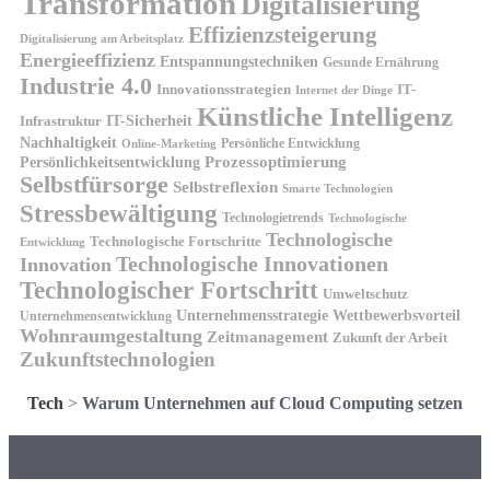
Transformation
Digitalisierung
Effizienzsteigerung
Digitalisierung am Arbeitsplatz
Energieeffizienz
Entspannungstechniken
Gesunde Ernährung
Industrie 4.0
Innovationsstrategien
IT-
Internet der Dinge
Künstliche Intelligenz
IT-Sicherheit
Infrastruktur
Nachhaltigkeit
Persönliche Entwicklung
Online-Marketing
Prozessoptimierung
Persönlichkeitsentwicklung
Selbstfürsorge
Selbstreflexion
Smarte Technologien
Stressbewältigung
Technologietrends
Technologische
Technologische
Technologische Fortschritte
Entwicklung
Technologische Innovationen
Innovation
Technologischer Fortschritt
Umweltschutz
Unternehmensstrategie
Wettbewerbsvorteil
Unternehmensentwicklung
Wohnraumgestaltung
Zeitmanagement
Zukunft der Arbeit
Zukunftstechnologien
Tech
>
Warum Unternehmen auf Cloud Computing setzen