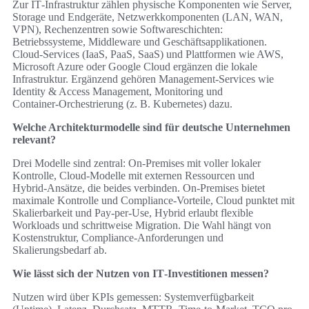
Zur IT‑Infrastruktur zählen physische Komponenten wie Server,
Storage und Endgeräte, Netzwerkkomponenten (LAN, WAN,
VPN), Rechenzentren sowie Software­schichten:
Betriebssysteme, Middleware und Geschäftsapplikationen.
Cloud‑Services (IaaS, PaaS, SaaS) und Plattformen wie AWS,
Microsoft Azure oder Google Cloud ergänzen die lokale
Infrastruktur. Ergänzend gehören Management‑Services wie
Identity & Access Management, Monitoring und
Container‑Orchestrierung (z. B. Kubernetes) dazu.
Welche Architekturmodelle sind für deutsche Unternehmen
relevant?
Drei Modelle sind zentral: On‑Premises mit voller lokaler
Kontrolle, Cloud‑Modelle mit externen Ressourcen und
Hybrid‑Ansätze, die beides verbinden. On‑Premises bietet
maximale Kontrolle und Compliance‑Vorteile, Cloud punktet mit
Skalierbarkeit und Pay‑per‑Use, Hybrid erlaubt flexible
Workloads und schrittweise Migration. Die Wahl hängt von
Kostenstruktur, Compliance‑Anforderungen und
Skalierungsbedarf ab.
Wie lässt sich der Nutzen von IT‑Investitionen messen?
Nutzen wird über KPIs gemessen: Systemverfügbarkeit