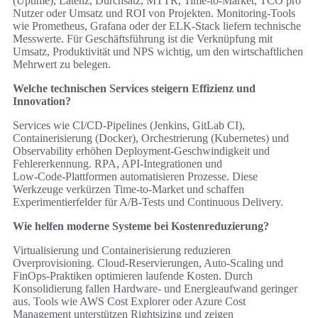
(Uptime), Latenz, Durchsatz, MTTR, Time‑to‑Market, TCO pro
Nutzer oder Umsatz und ROI von Projekten. Monitoring‑Tools
wie Prometheus, Grafana oder der ELK‑Stack liefern technische
Messwerte. Für Geschäftsführung ist die Verknüpfung mit
Umsatz, Produktivität und NPS wichtig, um den wirtschaftlichen
Mehrwert zu belegen.
Welche technischen Services steigern Effizienz und
Innovation?
Services wie CI/CD‑Pipelines (Jenkins, GitLab CI),
Containerisierung (Docker), Orchestrierung (Kubernetes) und
Observability erhöhen Deployment‑Geschwindigkeit und
Fehlererkennung. RPA, API‑Integrationen und
Low‑Code‑Plattformen automatisieren Prozesse. Diese
Werkzeuge verkürzen Time‑to‑Market und schaffen
Experimentierfelder für A/B‑Tests und Continuous Delivery.
Wie helfen moderne Systeme bei Kostenreduzierung?
Virtualisierung und Containerisierung reduzieren
Overprovisioning. Cloud‑Reservierungen, Auto‑Scaling und
FinOps‑Praktiken optimieren laufende Kosten. Durch
Konsolidierung fallen Hardware‑ und Energieaufwand geringer
aus. Tools wie AWS Cost Explorer oder Azure Cost
Management unterstützen Rightsizing und zeigen