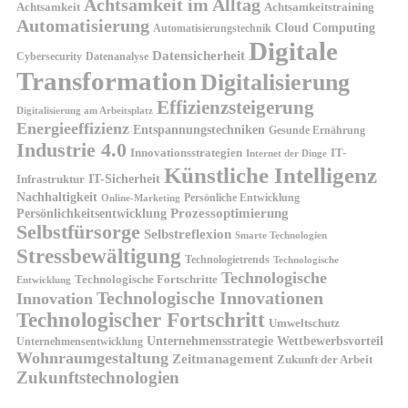
Achtsamkeit im Alltag
Achtsamkeit
Achtsamkeitstraining
Automatisierung
Cloud Computing
Automatisierungstechnik
Digitale
Datensicherheit
Cybersecurity
Datenanalyse
Transformation
Digitalisierung
Effizienzsteigerung
Digitalisierung am Arbeitsplatz
Energieeffizienz
Entspannungstechniken
Gesunde Ernährung
Industrie 4.0
Innovationsstrategien
IT-
Internet der Dinge
Künstliche Intelligenz
IT-Sicherheit
Infrastruktur
Nachhaltigkeit
Persönliche Entwicklung
Online-Marketing
Prozessoptimierung
Persönlichkeitsentwicklung
Selbstfürsorge
Selbstreflexion
Smarte Technologien
Stressbewältigung
Technologietrends
Technologische
Technologische
Technologische Fortschritte
Entwicklung
Technologische Innovationen
Innovation
Technologischer Fortschritt
Umweltschutz
Unternehmensstrategie
Wettbewerbsvorteil
Unternehmensentwicklung
Wohnraumgestaltung
Zeitmanagement
Zukunft der Arbeit
Zukunftstechnologien