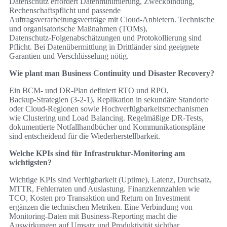
Datenschutz erfordert Datenminimierung, Zweckbindung,
Rechenschaftspflicht und passende
Auftragsverarbeitungsverträge mit Cloud‑Anbietern. Technische
und organisatorische Maßnahmen (TOMs),
Datenschutz‑Folgenabschätzungen und Protokollierung sind
Pflicht. Bei Datenübermittlung in Drittländer sind geeignete
Garantien und Verschlüsselung nötig.
Wie plant man Business Continuity und Disaster Recovery?
Ein BCM‑ und DR‑Plan definiert RTO und RPO,
Backup‑Strategien (3‑2‑1), Replikation in sekundäre Standorte
oder Cloud‑Regionen sowie Hochverfügbarkeitsmechanismen
wie Clustering und Load Balancing. Regelmäßige DR‑Tests,
dokumentierte Notfallhandbücher und Kommunikationspläne
sind entscheidend für die Wiederherstellbarkeit.
Welche KPIs sind für Infrastruktur‑Monitoring am
wichtigsten?
Wichtige KPIs sind Verfügbarkeit (Uptime), Latenz, Durchsatz,
MTTR, Fehlerraten und Auslastung. Finanzkennzahlen wie
TCO, Kosten pro Transaktion und Return on Investment
ergänzen die technischen Metriken. Eine Verbindung von
Monitoring‑Daten mit Business‑Reporting macht die
Auswirkungen auf Umsatz und Produktivität sichtbar.