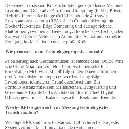
Relevante Trends sind Künstliche Intelligenz (inklusive Machine
Learning und Generative AI), Cloud‑Computing (Public, Private,
Hybrid), Internet der Dinge (IoT) für Industrie 4.0 sowie
Prozessautomatisierung (RPA). Auch Containerisierung mit
Docker/Kubernetes, Edge Computing und datengetriebene
Plattformen gewinnen an Bedeutung. Branchenspezifisch spielen
Software‑Defined Vehicles im Automotive‑Sektor und vernetzte
Fertigung im Maschinenbau eine große Rolle.
Wie priorisiert man Technologieprojekte sinnvoll?
Priorisierung nach Geschäftsnutzen ist entscheidend. Quick Wins
wie Cloud‑Migration von Non‑Core‑Systemen schaffen
kurzfristigen Mehrwert. Mittelfristig sollten Datenplattformen
und Automatisierung umgesetzt werden. Langfristige
Investitionen fokussieren Grundlagenforschung. Ein
Portfolio‑Ansatz mit klaren Meilensteinen, Budgetierung und
Governance‑Boards (z. B. Architektur‑Board, Chief Digital
Officer) gewährleistet Balance zwischen Risiko und Rendite.
Welche KPIs eignen sich zur Messung technologischer
Transformation?
Wichtige KPIs sind Time‑to‑Market, ROI technischer Projekte,
Systemverfügbarkeit, Innovationsrate (Anteil neuer