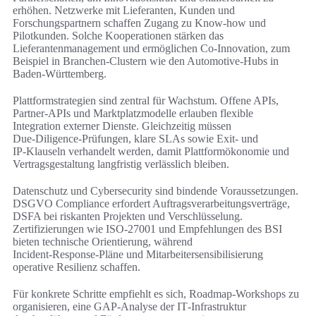
erhöhen. Netzwerke mit Lieferanten, Kunden und
Forschungspartnern schaffen Zugang zu Know‑how und
Pilotkunden. Solche Kooperationen stärken das
Lieferantenmanagement und ermöglichen Co‑Innovation, zum
Beispiel in Branchen-Clustern wie den Automotive‑Hubs in
Baden‑Württemberg.
Plattformstrategien sind zentral für Wachstum. Offene APIs,
Partner‑APIs und Marktplatzmodelle erlauben flexible
Integration externer Dienste. Gleichzeitig müssen
Due‑Diligence‑Prüfungen, klare SLAs sowie Exit‑ und
IP‑Klauseln verhandelt werden, damit Plattformökonomie und
Vertragsgestaltung langfristig verlässlich bleiben.
Datenschutz und Cybersecurity sind bindende Voraussetzungen.
DSGVO Compliance erfordert Auftragsverarbeitungsverträge,
DSFA bei riskanten Projekten und Verschlüsselung.
Zertifizierungen wie ISO‑27001 und Empfehlungen des BSI
bieten technische Orientierung, während
Incident‑Response‑Pläne und Mitarbeitersensibilisierung
operative Resilienz schaffen.
Für konkrete Schritte empfiehlt es sich, Roadmap‑Workshops zu
organisieren, eine GAP‑Analyse der IT‑Infrastruktur