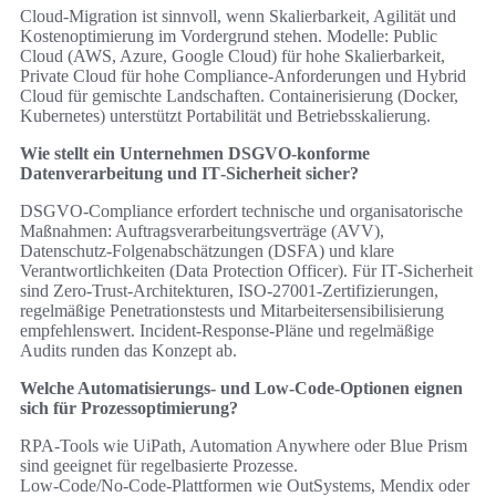
Cloud‑Migration ist sinnvoll, wenn Skalierbarkeit, Agilität und
Kostenoptimierung im Vordergrund stehen. Modelle: Public
Cloud (AWS, Azure, Google Cloud) für hohe Skalierbarkeit,
Private Cloud für hohe Compliance‑Anforderungen und Hybrid
Cloud für gemischte Landschaften. Containerisierung (Docker,
Kubernetes) unterstützt Portabilität und Betriebsskalierung.
Wie stellt ein Unternehmen DSGVO‑konforme
Datenverarbeitung und IT‑Sicherheit sicher?
DSGVO‑Compliance erfordert technische und organisatorische
Maßnahmen: Auftragsverarbeitungsverträge (AVV),
Datenschutz‑Folgenabschätzungen (DSFA) und klare
Verantwortlichkeiten (Data Protection Officer). Für IT‑Sicherheit
sind Zero‑Trust‑Architekturen, ISO‑27001‑Zertifizierungen,
regelmäßige Penetrationstests und Mitarbeitersensibilisierung
empfehlenswert. Incident‑Response‑Pläne und regelmäßige
Audits runden das Konzept ab.
Welche Automatisierungs‑ und Low‑Code‑Optionen eignen
sich für Prozessoptimierung?
RPA‑Tools wie UiPath, Automation Anywhere oder Blue Prism
sind geeignet für regelbasierte Prozesse.
Low‑Code/No‑Code‑Plattformen wie OutSystems, Mendix oder