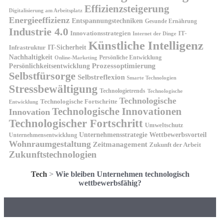
Effizienzsteigerung
Digitalisierung am Arbeitsplatz
Energieeffizienz
Entspannungstechniken
Gesunde Ernährung
Industrie 4.0
Innovationsstrategien
IT-
Internet der Dinge
Künstliche Intelligenz
IT-Sicherheit
Infrastruktur
Nachhaltigkeit
Persönliche Entwicklung
Online-Marketing
Prozessoptimierung
Persönlichkeitsentwicklung
Selbstfürsorge
Selbstreflexion
Smarte Technologien
Stressbewältigung
Technologietrends
Technologische
Technologische
Technologische Fortschritte
Entwicklung
Technologische Innovationen
Innovation
Technologischer Fortschritt
Umweltschutz
Unternehmensstrategie
Wettbewerbsvorteil
Unternehmensentwicklung
Wohnraumgestaltung
Zeitmanagement
Zukunft der Arbeit
Zukunftstechnologien
Tech
>
Wie bleiben Unternehmen technologisch
wettbewerbsfähig?