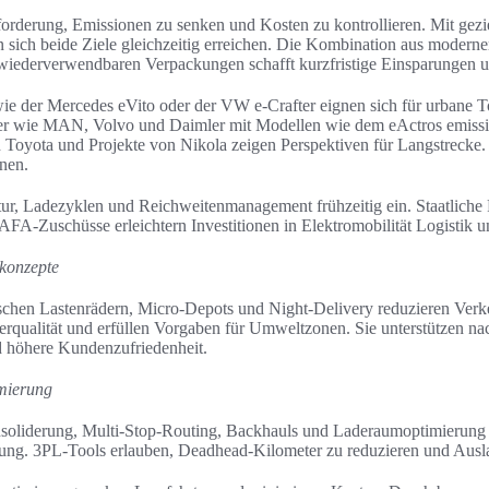
forderung, Emissionen zu senken und Kosten zu kontrollieren. Mit ge
en sich beide Ziele gleichzeitig erreichen. Die Kombination aus modern
 wiederverwendbaren Verpackungen schafft kurzfristige Einsparungen und 
ie der Mercedes eVito oder der VW e-Crafter eignen sich für urbane 
ller wie MAN, Volvo und Daimler mit Modellen wie dem eActros emiss
 Toyota und Projekte von Nikola zeigen Perspektiven für Langstrecke
nen.
ktur, Ladezyklen und Reichweitenmanagement frühzeitig ein. Staatlich
-Zuschüsse erleichtern Investitionen in Elektromobilität Logistik u
skonzepte
ischen Lastenrädern, Micro-Depots und Night-Delivery reduzieren Ver
erqualität und erfüllen Vorgaben für Umweltzonen. Sie unterstützen na
d höhere Kundenzufriedenheit.
mierung
soliderung, Multi-Stop-Routing, Backhauls und Laderaumoptimierung
rung. 3PL-Tools erlauben, Deadhead-Kilometer zu reduzieren und Ausl