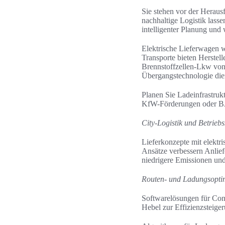
Sie stehen vor der Heraus
nachhaltige Logistik lass
intelligenter Planung und
Elektrische Lieferwagen w
Transporte bieten Herste
Brennstoffzellen-Lkw von
Übergangstechnologie die
Planen Sie Ladeinfrastru
KfW-Förderungen oder BAFA
City-Logistik und Betrieb
Lieferkonzepte mit elektr
Ansätze verbessern Anlief
niedrigere Emissionen un
Routen- und Ladungsopti
Softwarelösungen für Con
Hebel zur Effizienzsteige