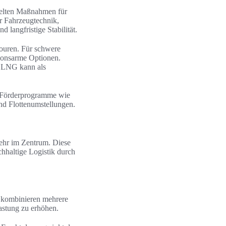
zielten Maßnahmen für
er Fahrzeugtechnik,
langfristige Stabilität.
Touren. Für schwere
ionsarme Optionen.
. LNG kann als
e Förderprogramme wie
nd Flottenumstellungen.
kehr im Zentrum. Diese
chhaltige Logistik durch
 kombinieren mehrere
astung zu erhöhen.