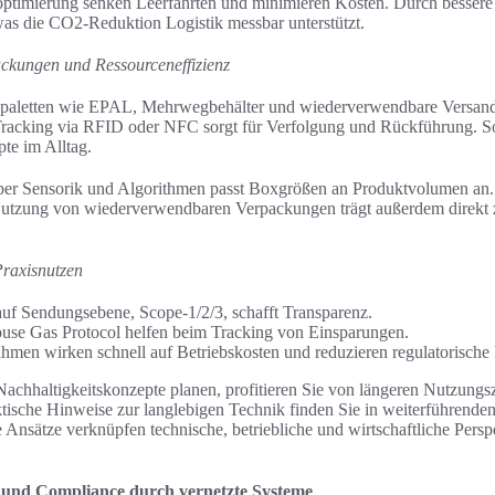
ptimierung senken Leerfahrten und minimieren Kosten. Durch bessere 
as die CO2-Reduktion Logistik messbar unterstützt.
ckungen und Ressourceneffizienz
paletten wie EPAL, Mehrwegbehälter und wiederverwendbare Versan
Tracking via RFID oder NFC sorgt für Verfolgung und Rückführung. S
e im Alltag.
er Sensorik und Algorithmen passt Boxgrößen an Produktvolumen an. 
Nutzung von wiederverwendbaren Verpackungen trägt außerdem direkt
raxisnutzen
uf Sendungsebene, Scope-1/2/3, schafft Transparenz.
use Gas Protocol helfen beim Tracking von Einsparungen.
men wirken schnell auf Betriebskosten und reduzieren regulatorische 
achhaltigkeitskonzepte planen, profitieren Sie von längeren Nutzung
tische Hinweise zur langlebigen Technik finden Sie in weiterführende
 Ansätze verknüpfen technische, betriebliche und wirtschaftliche Persp
t und Compliance durch vernetzte Systeme