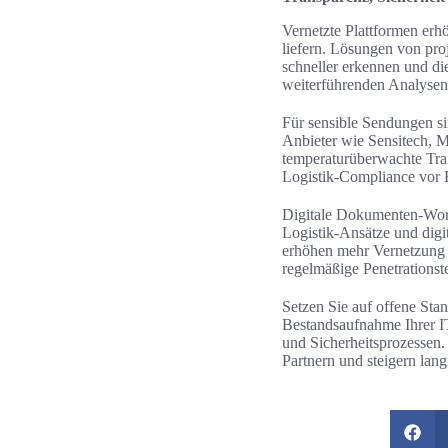
Vernetzte Plattformen erh
liefern. Lösungen von pro
schneller erkennen und d
weiterführenden Analysen 
Für sensible Sendungen s
Anbieter wie Sensitech, 
temperaturüberwachte Tran
Logistik-Compliance vor
Digitale Dokumenten-Work
Logistik-Ansätze und digi
erhöhen mehr Vernetzung 
regelmäßige Penetrations
Setzen Sie auf offene Sta
Bestandsaufnahme Ihrer IT
und Sicherheitsprozessen
Partnern und steigern lan