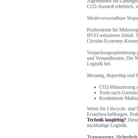
Algorithmen für Ladungso
CO2-Ausstoß erheblich, w
Wiederverwendbare Verpa
Poolsysteme für Mehrweg
IFCO reduzieren Abfall. 
Circular-Economy-Konzept
Verpackungsoptimierung p
und Versandkosten. Die 
Logistik bei.
Messung, Reporting und P
CO2-Bilanzierung a
Tools nach Greenho
Kombinierte Maßnah
Wenn Sie Lifecycle- und N
Ersatzbeschaffungen. Prak
Technik langlebig?
Diese
nachhaltige Logistik.
Transparenz, Sicherhei