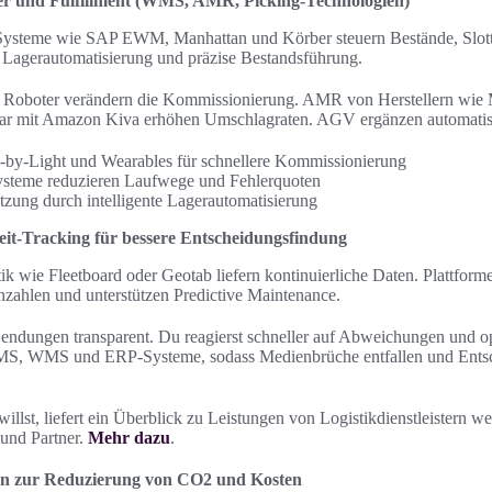
er und Fulfillment (WMS, AMR, Picking-Technologien)
steme wie SAP EWM, Manhattan und Körber steuern Bestände, Slotti
 Lagerautomatisierung und präzise Bestandsführung.
oboter verändern die Kommissionierung. AMR von Herstellern wie M
bar mit Amazon Kiva erhöhen Umschlagraten. AGV ergänzen automatis
k-by-Light und Wearables für schnellere Kommissionierung
steme reduzieren Laufwege und Fehlerquoten
ung durch intelligente Lagerautomatisierung
it-Tracking für bessere Entscheidungsfindung
k wie Fleetboard oder Geotab liefern kontinuierliche Daten. Plattfor
nzahlen und unterstützen Predictive Maintenance.
endungen transparent. Du reagierst schneller auf Abweichungen und op
MS, WMS und ERP-Systeme, sodass Medienbrüche entfallen und Entsc
willst, liefert ein Überblick zu Leistungen von Logistikdienstleistern w
und Partner.
Mehr dazu
.
en zur Reduzierung von CO2 und Kosten