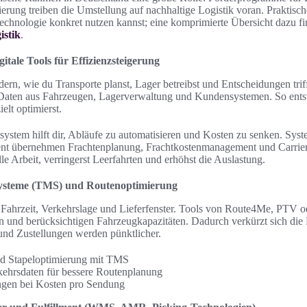
erung treiben die Umstellung auf nachhaltige Logistik voran. Praktisch
Technologie konkret nutzen kannst; eine komprimierte Übersicht dazu fi
istik
.
gitale Tools für Effizienzsteigerung
ern, wie du Transporte planst, Lager betreibst und Entscheidungen tri
 Daten aus Fahrzeugen, Lagerverwaltung und Kundensystemen. So ents
elt optimierst.
ystem hilft dir, Abläufe zu automatisieren und Kosten zu senken. Sys
t übernehmen Frachtenplanung, Frachtkostenmanagement und Carrier-
e Arbeit, verringerst Leerfahrten und erhöhst die Auslastung.
steme (TMS) und Routenoptimierung
Fahrzeit, Verkehrslage und Lieferfenster. Tools von Route4Me, PTV
 und berücksichtigen Fahrzeugkapazitäten. Dadurch verkürzt sich die F
 und Zustellungen werden pünktlicher.
d Stapeloptimierung mit TMS
kehrsdaten für bessere Routenplanung
gen bei Kosten pro Sendung