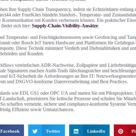
öhen Ihre Supply Chain Transparency, indem sie Echtzeitdaten entlang 
ject44 oder FourKites bündeln Standort-, Temperatur- und Zustandsdat
ie Kommunikation mit Kunden verbessern können. Ein praktischer Eins
findet sich hier:
Supply-Chain-Visibility-Ansätze
.
ind Temperatur- und Feuchtigkeitssensoren sowie Geofencing und Tamp
Monnit oder Bosch IoT bieten Hardware und Plattformen für Gefahrgut
sporte. Diese Technik minimiert Verderb und Diebstahlrisiken und unt
 Behörden und Kunden.
flows vereinfachen ADR‑Nachweise, Zollpapiere und Lieferbestätig
tale Signaturen machen Audit-Trails fälschungssicher und beschleunige
und IoT-Sicherheit die Anforderungen an Ihre IT: Netzwerksegmentier
tests und DSGVO-konforme Datenverarbeitung sind Best Practices.
ndards wie EDI, GS1 oder OPC UA und starten Sie mit Pilotprojekten. 
-Landschaft, priorisieren Sie kritische Prozesse und schulen Sie Mitar
. So schaffen vernetzte, sichere und compliance-konforme Systeme Ver
gfristig Effizienz sowie Umsatzchancen.
Facebook
Twitter
LinkedIn
Pi