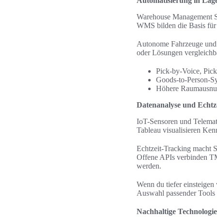
Automatisierung in Lag
Warehouse Management Sy
WMS bilden die Basis für
Autonome Fahrzeuge und R
oder Lösungen vergleich
Pick-by-Voice, Pic
Goods-to-Person-Sy
Höhere Raumausnutz
Datenanalyse und Echtze
IoT-Sensoren und Telemati
Tableau visualisieren Ken
Echtzeit-Tracking macht S
Offene APIs verbinden T
werden.
Wenn du tiefer einsteigen 
Auswahl passender Tools 
Nachhaltige Technologi