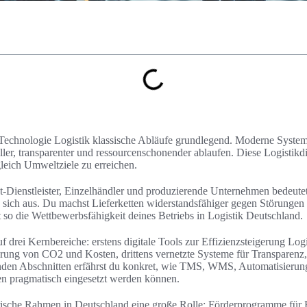
 Technologie Logistik klassische Abläufe grundlegend. Moderne Syste
ller, transparenter und ressourcenschonender ablaufen. Diese Logistikdigi
leich Umweltziele zu erreichen.
t-Dienstleister, Einzelhändler und produzierende Unternehmen bedeutet 
 sich aus. Du machst Lieferketten widerstandsfähiger gegen Störunge
t so die Wettbewerbsfähigkeit deines Betriebs in Logistik Deutschland.
auf drei Kernbereiche: erstens digitale Tools zur Effizienzsteigerung Log
ung von CO2 und Kosten, drittens vernetzte Systeme für Transparenz,
nden Abschnitten erfährst du konkret, wie TMS, WMS, Automatisierung,
en pragmatisch eingesetzt werden können.
rische Rahmen in Deutschland eine große Rolle: Förderprogramme für E