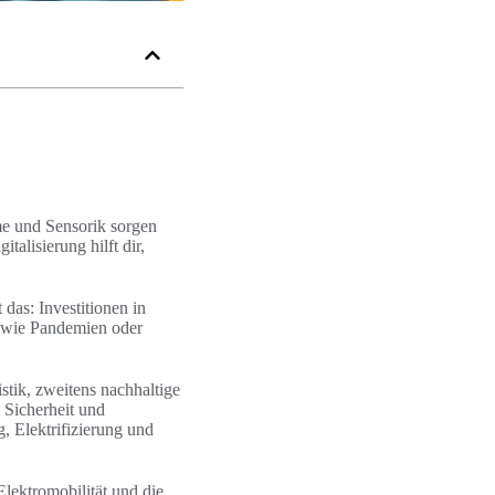
me und Sensorik sorgen
talisierung hilft dir,
das: Investitionen in
n wie Pandemien oder
istik, zweitens nachhaltige
 Sicherheit und
 Elektrifizierung und
lektromobilität und die