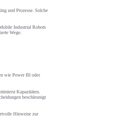
ng und Prozesse. Solche
obile Industrial Robots
ierte Wege.
men wie Power BI oder
timierst Kapazitäten.
heidungen beschleunigt
ertvolle Hinweise zur