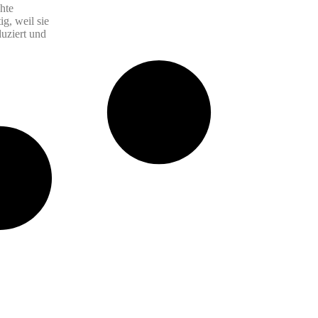
hte
g, weil sie
uziert und