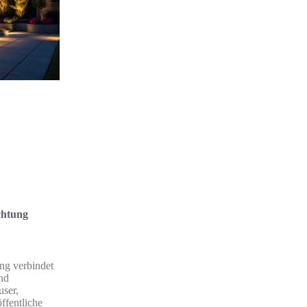
chtung
ng verbindet
und
ser,
fentliche