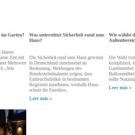
t im Garten?
Was unterstützt Sicherheit rund ums
Wie wählst 
Haus?
Außenberei
 klaren
same Zeit mit
Die Sicherheit rund ums Haus gewinnt
Die Wahl von
barer Mehrwert
in Deutschland zunehmend an
kompliziert, i
ach „Wie
Bedeutung. Meldungen des
Gartenmöbel k
Bundeskriminalamts zeigen, dass
Balkonmöbel 
Einbruchsdelikte in bestimmten
sollte Nutzun
Regionen zunehmen, weshalb Haus­
Leer más »
schutz für Familien,
Leer más »