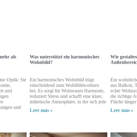
mehr als
Was unterstützt ein harmonisches
Wie gestalte
Wohnbild?
Außenbereic
ine Optik: Sie
Ein harmonisches Wohnbild trägt
Ein wohnlich
nomie,
entscheidend zum Wohlfühlwohnen
aus Balkon, T
it und
bei. Es sorgt für Wohnraum Harmonie,
echte Wohnzo
migen
reduziert Stress und schafft eine klare,
die richtige A
en
ästhetische Atmosphäre, in der sich jede
Fläche länger
nungen und
Leer más »
Leer más »