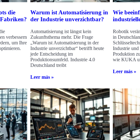
ts die
Warum ist Automatisierung in
Wie beeinf
 Fabriken?
der Industrie unverzichtbar?
industriell
die
Automatisierung ist längst kein
Robotik verän
en verbessern
Zukunftsthema mehr. Die Frage
in Deutschlan
rdern, um Ihre
„Warum ist Automatisierung in der
Schlüsseltech
optimieren.
Industrie unverzichtbar“ betrifft heute
Industrie und
jede Entscheidung im
Produktion 
Produktionsumfeld. Industrie 4.0
wie KUKA und
Deutschland treibt
Leer más »
Leer más »