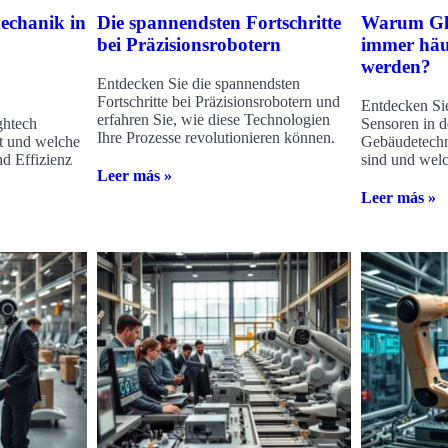
echanik in
Die spannendsten Fortschritte
Warum Gla
bei Präzisionsrobotern
immer häuf
werden?
Entdecken Sie die spannendsten
Fortschritte bei Präzisionsrobotern und
Entdecken Si
erfahren Sie, wie diese Technologien
ghtech
Sensoren in d
Ihre Prozesse revolutionieren können.
st und welche
Gebäudetechn
nd Effizienz
sind und welch
Leer más »
Leer más »