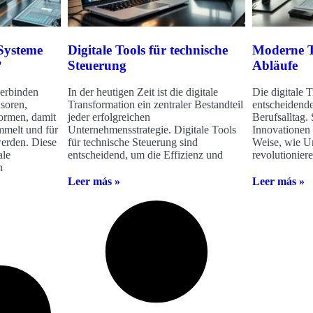
Systeme
Digitale Tools für technische
Moderne Te
?
Steuerung
Abläufe
verbinden
In der heutigen Zeit ist die digitale
Die digitale T
soren,
Transformation ein zentraler Bestandteil
entscheidend
formen, damit
jeder erfolgreichen
Berufsalltag. 
melt und für
Unternehmensstrategie. Digitale Tools
Innovationen 
erden. Diese
für technische Steuerung sind
Weise, wie U
ale
entscheidend, um die Effizienz und
revolutioniere
n
Leer más »
Leer más »